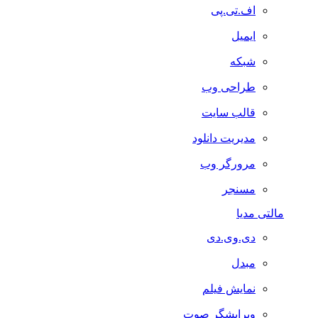
اف.تی.پی
ایمیل
شبکه
طراحی وب
قالب سایت
مدیریت دانلود
مرورگر وب
مسنجر
مالتی مدیا
دی.وی.دی
مبدل
نمایش فیلم
ویرایشگر صوت