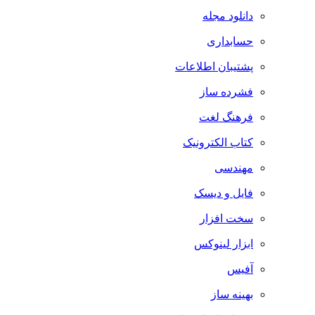
دانلود مجله
حسابداری
پشتیبان اطلاعات
فشرده ساز
فرهنگ لغت
کتاب الکترونیک
مهندسی
فایل و دیسک
سخت افزار
ابزار لینوکس
آفیس
بهینه ساز