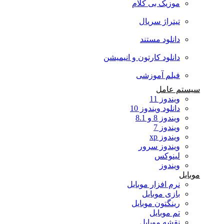
موزیک بی کلام
تیتراژ سریال
دانلود مستند
دانلود کارتون و انیمیشن
فیلم آموزشی
سیستم عامل
ویندوز 11
دانلود ویندوز 10
ویندوز 8 و 8.1
ویندوز 7
ویندوز xp
ویندوز سرور
لینوکس
ویندوز
موبایل
نرم افزار موبایل
بازی موبایل
رینگتون موبایل
تم موبایل
نقشه موبایل