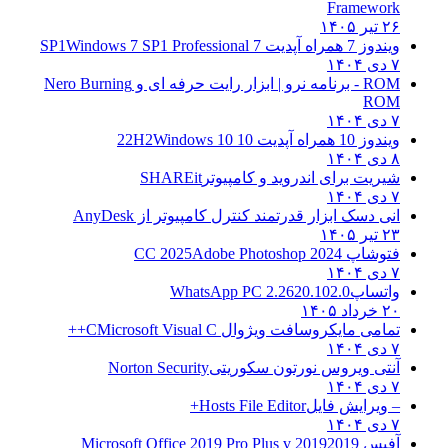
Framework
۲۶ تیر ۱۴۰۵
ویندوز 7 همراه آپدیت 7 SP1
Windows 7 SP1 Professional
۷ دی ۱۴۰۴
ROM - برنامه نرو | ابزار رایت حرفه ای و
Nero Burning
ROM
۷ دی ۱۴۰۴
ویندوز 10 همراه آپدیت 10 22H2
Windows 10
۸ دی ۱۴۰۴
شیریت برای اندروید و کامپیوتر
SHAREit
۷ دی ۱۴۰۴
انی دسک ابزار قدرتمند کنترل کامپیوتر از
AnyDesk
۲۳ تیر ۱۴۰۵
فتوشاپ CC 2025
Adobe Photoshop 2024
۷ دی ۱۴۰۴
واتساپ
WhatsApp PC 2.2620.102.0
۲۰ خرداد ۱۴۰۵
تمامی مایکروسافت ویژوال C
Microsoft Visual C++
۷ دی ۱۴۰۴
آنتی ویروس نورتون سکوریتی
Norton Security
۷ دی ۱۴۰۴
– ویرایش فایل
Hosts File Editor+
۷ دی ۱۴۰۴
آفیس 2019
2019 Microsoft Office 2019 Pro Plus v