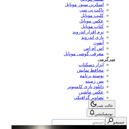
اسکرین سیور موبایل
پاکت پی سی
کلیپ موبایل
عکس موبایل
کتاب موبایل
نرم افزار اندروید
بازی اندروید
آیفون
اس ام اس
معرفی گوشی موبایل
سرگرمی
ابزار دسکتاپ
محافظ نمایش
پوسته برنامه
پس زمینه
دانلود بازی کامپیوتر
عکس ماشین
تصاویر گرافیکی
حالت شب
نوتیفیکیشن
جستجو