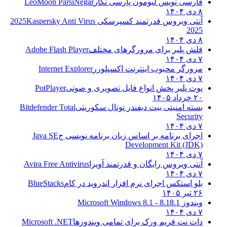
فارسی نویس لیومون پارسی نگار
LeoMoon ParsiNegar
۸ دی ۱۴۰۴
آنتی ویروس قدرتمند کسپرسکی 2025
Kaspersky Anti Virus
2025
۸ دی ۱۴۰۴
فلش پلیر برای مرورگرهای مختلف
Adobe Flash Player
۷ دی ۱۴۰۴
مرورگر محبوب اینترنت اکسپلورر
Internet Explorer
۷ دی ۱۴۰۴
پوت پلیر پخش انواع فایل تصویری و صوتی
PotPlayer
۲۰ خرداد ۱۴۰۵
بسته امنیتی بیت دیفندر توتال سکوریتی
Bitdefender Total
Security
۷ دی ۱۴۰۴
اجرای برنامه بر اساس زبان برنامه نویسی ج
Java SE
Development Kit (JDK)
۷ دی ۱۴۰۴
آنتی ویروس رایگان و قدرتمند آویرا
Avira Free Antivirus
۷ دی ۱۴۰۴
بلو استکس اجرای نرم افزار اندروید در کام
BlueStacks
۲۶ تیر ۱۴۰۵
ویندوز 8.1
8.1 - Microsoft Windows 8.1
۷ دی ۱۴۰۴
دات نت فریم ورک برای تمامی ویندوزها
Microsoft .NET