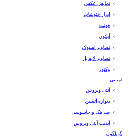
نمایش عکس
ابزار فتوشاپ
فونت
آیکون
تصاویر استوک
تصاویر لایه باز
وکتور
امنیتی
آنتی ویروس
دیواره آتشین
ضد هک و جاسوسی
آپدیت آنتی ویروس
گوناگون