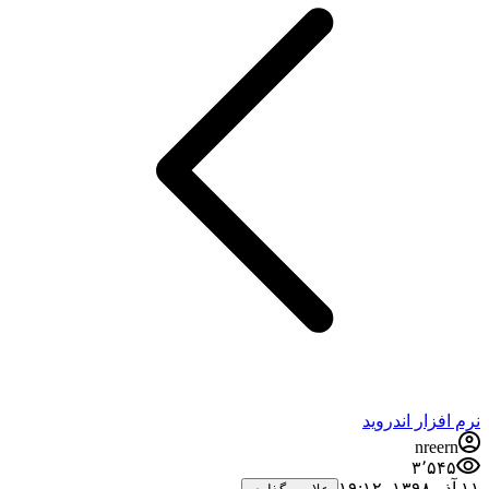
نرم افزار اندروید
nreern
۳٬۵۴۵
۱۱ آذر ۱۳۹۸،‏ ۱۹:۱۲