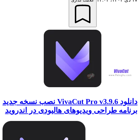
علامت گذاری
دانلود VivaCut Pro v3.9.6 نصب نسخه جدید
برنامه طراحی ویدیوهای هالیودی در اندروید