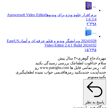
نرم افزار جلوه ویژه برای ویدیوها
Apowersoft Video Editor
1.6.3.4
۲٬۳۹۸
20241028 ویرایشگر ویدیو و فیلم حرفه ای و آسان
EaseUS
Video Editor 2.4.1 Build 2024102
۱۵٬۲۴۵
مهردادحاج گوهری
۲ سال پیش
سلام خداقوت لطفاچک بررسی رسیدگی بکنید
که - رمز تمامی فایل ها www.patoghu.com رو
جدیدآپدیت جدیدبکنید رمزهاقدیمی جواب نمیده لطفاپیگیری
بکنیدممنونم
پاسخ به نظر
دیدگاه خود را بنویسید