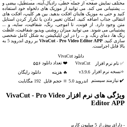
مختلف نمایش صفحه از جمله خطی، رادیال،آینه، مستطیل، بیضی و
... پشتیبانی می کند. می توانید از موزیک های دلخواه خود استفاده
کنید و حتی به موزیک هایتان افکت بدهید. بین هر کلیپ، افکت های
انتقالی جذاب اضافه کنید. امکان تغییر دادن یا تکرار کردن استایل
متن وجود دارد. از فونت، تا اموجی، رنگ، شفافیت، سایه، و ...
پشتیبانی می شوند. می توانید میزان روشنی ویدیو، شفافیت، غلظت
رنگ ها، دمای رنگ، و ... را در این اپلیکیشن به شکل کامل شخصی
سازی کنید.
VivaCut - Pro Video Editor APP
بر روی اندروید 5 به
بالا قابل اجراست.
دانلود VivaCut
❤️ تعداد دانلود
VivaCut
✅ نام نرم افزار
۵۵۶
⭐نسخه نرم افزار
v3.9.6
🔥 هزینه
دانلود رایگان
✔️ نیازمند سیستم
اندروید 5.0
🔆 حجم فایل
192 مگابایت
ویژگی های نرم افزار VivaCut - Pro Video
Editor APP
- دارای بیش از 5 میلیون کاربر