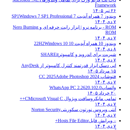
Framework
۲۶ تیر ۱۴۰۵
ویندوز 7 همراه آپدیت 7 SP1
Windows 7 SP1 Professional
۷ دی ۱۴۰۴
ROM - برنامه نرو | ابزار رایت حرفه ای و
Nero Burning
ROM
۷ دی ۱۴۰۴
ویندوز 10 همراه آپدیت 10 22H2
Windows 10
۸ دی ۱۴۰۴
شیریت برای اندروید و کامپیوتر
SHAREit
۷ دی ۱۴۰۴
انی دسک ابزار قدرتمند کنترل کامپیوتر از
AnyDesk
۱۵ مرداد ۱۴۰۵
فتوشاپ CC 2025
Adobe Photoshop 2024
۷ دی ۱۴۰۴
واتساپ
WhatsApp PC 2.2620.102.0
۲۰ خرداد ۱۴۰۵
تمامی مایکروسافت ویژوال C
Microsoft Visual C++
۷ دی ۱۴۰۴
آنتی ویروس نورتون سکوریتی
Norton Security
۷ دی ۱۴۰۴
– ویرایش فایل
Hosts File Editor+
۷ دی ۱۴۰۴