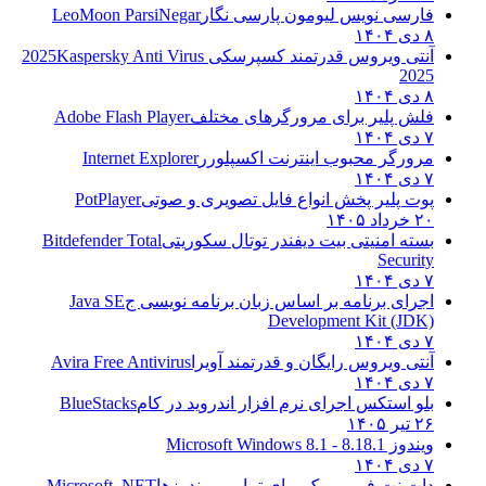
فارسی نویس لیومون پارسی نگار
LeoMoon ParsiNegar
۸ دی ۱۴۰۴
آنتی ویروس قدرتمند کسپرسکی 2025
Kaspersky Anti Virus
2025
۸ دی ۱۴۰۴
فلش پلیر برای مرورگرهای مختلف
Adobe Flash Player
۷ دی ۱۴۰۴
مرورگر محبوب اینترنت اکسپلورر
Internet Explorer
۷ دی ۱۴۰۴
پوت پلیر پخش انواع فایل تصویری و صوتی
PotPlayer
۲۰ خرداد ۱۴۰۵
بسته امنیتی بیت دیفندر توتال سکوریتی
Bitdefender Total
Security
۷ دی ۱۴۰۴
اجرای برنامه بر اساس زبان برنامه نویسی ج
Java SE
Development Kit (JDK)
۷ دی ۱۴۰۴
آنتی ویروس رایگان و قدرتمند آویرا
Avira Free Antivirus
۷ دی ۱۴۰۴
بلو استکس اجرای نرم افزار اندروید در کام
BlueStacks
۲۶ تیر ۱۴۰۵
ویندوز 8.1
8.1 - Microsoft Windows 8.1
۷ دی ۱۴۰۴
دات نت فریم ورک برای تمامی ویندوزها
Microsoft .NET