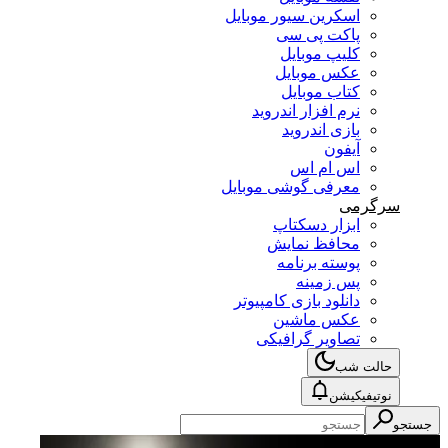
اسکرین سیور موبایل
پاکت پی سی
کلیپ موبایل
عکس موبایل
کتاب موبایل
نرم افزار اندروید
بازی اندروید
آیفون
اس ام اس
معرفی گوشی موبایل
سرگرمی
ابزار دسکتاپ
محافظ نمایش
پوسته برنامه
پس زمینه
دانلود بازی کامپیوتر
عکس ماشین
تصاویر گرافیکی
حالت شب
نوتیفیکیشن
جستجو