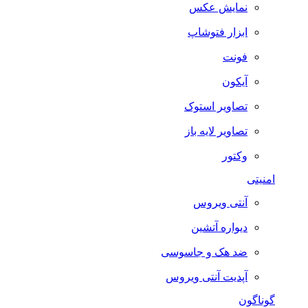
نمایش عکس
ابزار فتوشاپ
فونت
آیکون
تصاویر استوک
تصاویر لایه باز
وکتور
امنیتی
آنتی ویروس
دیواره آتشین
ضد هک و جاسوسی
آپدیت آنتی ویروس
گوناگون