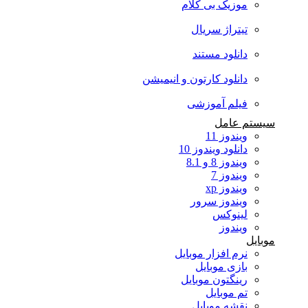
موزیک بی کلام
تیتراژ سریال
دانلود مستند
دانلود کارتون و انیمیشن
فیلم آموزشی
سیستم عامل
ویندوز 11
دانلود ویندوز 10
ویندوز 8 و 8.1
ویندوز 7
ویندوز xp
ویندوز سرور
لینوکس
ویندوز
موبایل
نرم افزار موبایل
بازی موبایل
رینگتون موبایل
تم موبایل
نقشه موبایل