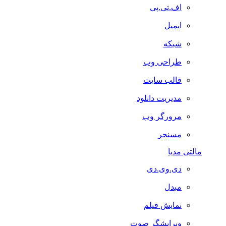
اف.تی.پی
ایمیل
شبکه
طراحی وب
قالب سایت
مدیریت دانلود
مرورگر وب
مسنجر
مالتی مدیا
دی.وی.دی
مبدل
نمایش فیلم
ویرایشگر صوت