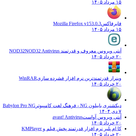
۱۵ مرداد ۱۴۰۵
فایرفاکس
Mozilla Firefox v153.0.3
۱۵ مرداد ۱۴۰۵
آنتی ویروس معروف و قدرتمند NOD32
NOD32 Antivirus
۲۰ خرداد ۱۴۰۵
وینرار قدرتمندترین نرم افزار فشرده سازی
WinRAR
۲۰ خرداد ۱۴۰۵
دیکشنری بابیلون NG - فرهنگ لغت کامپیوتر
Babylon Pro NG
۷ دی ۱۴۰۴
آنتی ویروس آواست
avast! Antivirus
۲۰ خرداد ۱۴۰۵
کا ام پلیر نرم افزار قدرتمند پخش فیلم و
KMPlayer
۲۰ خرداد ۱۴۰۵