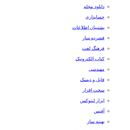
دانلود مجله
حسابداری
پشتیبان اطلاعات
فشرده ساز
فرهنگ لغت
کتاب الکترونیک
مهندسی
فایل و دیسک
سخت افزار
ابزار لینوکس
آفیس
بهینه ساز