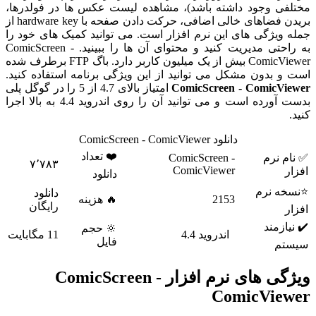
مختلفی وجود داشته باشد)، مشاهده لیست عکس ها در فولدرها،
بریدن فضاهای خالی اضافی، حرکت دادن صفحه با hardware key از
جمله ویژگی های این نرم افزار است. می توانید کمیک های خود را
به راحتی مدیریت کنید و محتوای آن ها را ببینید. ComicScreen -
ComicViewer بیش از یک میلیون کاربر دارد. باگ FTP برطرف شده
است و بدون مشکل می توانید از این ویژگی برنامه استفاده کنید.
ComicScreen - ComicViewer
امتیاز بالای 4.7 از 5 را در گوگل پلی
بدست آورده است و می توانید آن را روی اندروید 4.4 به بالا اجرا
کنید.
دانلود ComicScreen - ComicViewer
❤️ تعداد
✅ نام نرم
ComicScreen -
۷٬۷۸۳
ComicViewer
افزار
دانلود
⭐نسخه نرم
دانلود
2153
🔥 هزینه
رایگان
افزار
✔️ نیازمند
🔆 حجم
اندروید 4.4
11 مگابایت
فایل
سیستم
ویژگی های نرم افزار ComicScreen -
ComicViewer