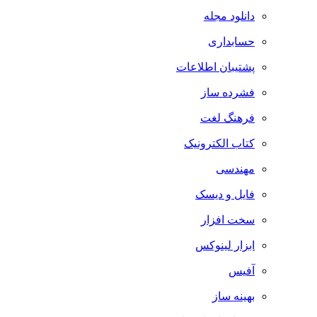
دانلود مجله
حسابداری
پشتیبان اطلاعات
فشرده ساز
فرهنگ لغت
کتاب الکترونیک
مهندسی
فایل و دیسک
سخت افزار
ابزار لینوکس
آفیس
بهینه ساز