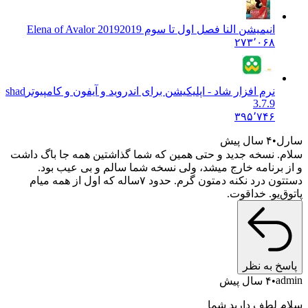
انیمیشن النا فصل اول تا سوم 2019
2019 Elena of Avalor
۲۷۳٬۰۶۸
نرم افزار شاد - اپلیکیشن برای اندروید و آیفون و کامپیوتر
shad
3.7.9
۳۹۵٬۷۴۶
سارل
۴ سال پیش
سلام. نسخه جدید و حتی همین که شما گذاشتین همه جا باگ داشت
و از برنامه خارج میشد، ولی نسخه شما سالم و بی عیب بود.
دستتون درد نکنه دمتون گرم. حدود ۷ساله که اول از همه میام
پاتوق‌یو. خداقوت.
پاسخ به نظر
admin
۴ سال پیش
سلام لطف دارید شما