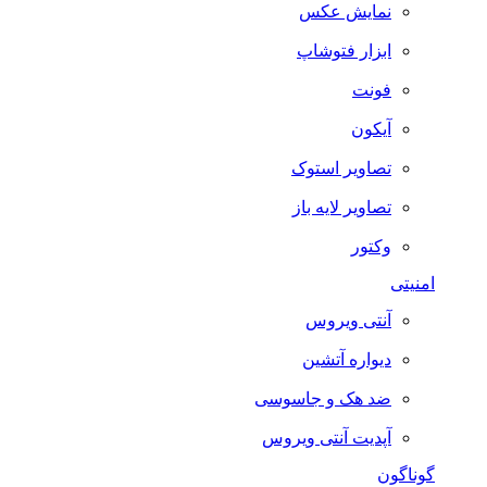
نمایش عکس
ابزار فتوشاپ
فونت
آیکون
تصاویر استوک
تصاویر لایه باز
وکتور
امنیتی
آنتی ویروس
دیواره آتشین
ضد هک و جاسوسی
آپدیت آنتی ویروس
گوناگون