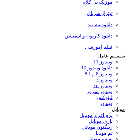
موزیک بی کلام
تیتراژ سریال
دانلود مستند
دانلود کارتون و انیمیشن
فیلم آموزشی
سیستم عامل
ویندوز 11
دانلود ویندوز 10
ویندوز 8 و 8.1
ویندوز 7
ویندوز xp
ویندوز سرور
لینوکس
ویندوز
موبایل
نرم افزار موبایل
بازی موبایل
رینگتون موبایل
تم موبایل
نقشه موبایل