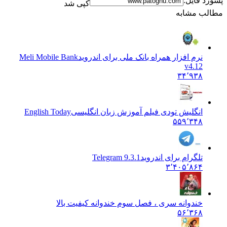
پسورد فایل:
کپی شد
مطالب مشابه
نرم افزار همراه بانک ملی برای اندروید
Meli Mobile Bank
v4.12
۳۴٬۹۳۸
انگلیش تودی فیلم آموزش زبان انگليسی
English Today
۵۵۹٬۳۴۸
تلگرام برای اندروید
Telegram 9.3.1
۳٬۴۰۵٬۸۶۴
خندوانه سری ، فصل سوم خندوانه کیفیت بالا
۵۶٬۳۶۸