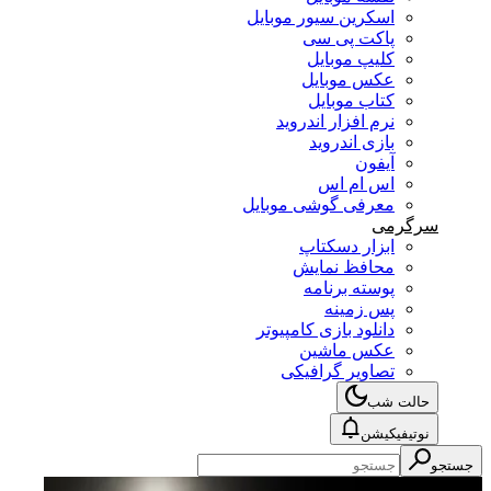
اسکرین سیور موبایل
پاکت پی سی
کلیپ موبایل
عکس موبایل
کتاب موبایل
نرم افزار اندروید
بازی اندروید
آیفون
اس ام اس
معرفی گوشی موبایل
سرگرمی
ابزار دسکتاپ
محافظ نمایش
پوسته برنامه
پس زمینه
دانلود بازی کامپیوتر
عکس ماشین
تصاویر گرافیکی
حالت شب
نوتیفیکیشن
جستجو