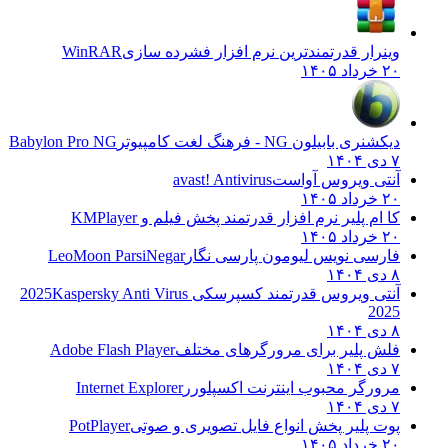
وینرار قدرتمندترین نرم افزار فشرده سازی
WinRAR
۲۰ خرداد ۱۴۰۵
دیکشنری بابیلون NG - فرهنگ لغت کامپیوتر
Babylon Pro NG
۷ دی ۱۴۰۴
آنتی ویروس آواست
avast! Antivirus
۲۰ خرداد ۱۴۰۵
کا ام پلیر نرم افزار قدرتمند پخش فیلم و
KMPlayer
۲۰ خرداد ۱۴۰۵
فارسی نویس لیومون پارسی نگار
LeoMoon ParsiNegar
۸ دی ۱۴۰۴
آنتی ویروس قدرتمند کسپرسکی 2025
Kaspersky Anti Virus
2025
۸ دی ۱۴۰۴
فلش پلیر برای مرورگرهای مختلف
Adobe Flash Player
۷ دی ۱۴۰۴
مرورگر محبوب اینترنت اکسپلورر
Internet Explorer
۷ دی ۱۴۰۴
پوت پلیر پخش انواع فایل تصویری و صوتی
PotPlayer
۲۰ خرداد ۱۴۰۵