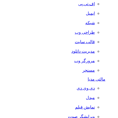
اف.تی.پی
ایمیل
شبکه
طراحی وب
قالب سایت
مدیریت دانلود
مرورگر وب
مسنجر
مالتی مدیا
دی.وی.دی
مبدل
نمایش فیلم
ویرایشگر صوت