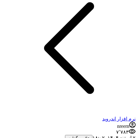
نرم افزار اندروید
nreern
۷٬۷۸۳
۷ اسفند ۱۴۰۴،‏ ۱۸:۰۷