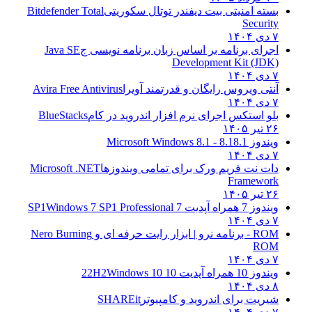
بسته امنیتی بیت دیفندر توتال سکوریتی
Bitdefender Total
Security
۷ دی ۱۴۰۴
اجرای برنامه بر اساس زبان برنامه نویسی ج
Java SE
Development Kit (JDK)
۷ دی ۱۴۰۴
آنتی ویروس رایگان و قدرتمند آویرا
Avira Free Antivirus
۷ دی ۱۴۰۴
بلو استکس اجرای نرم افزار اندروید در کام
BlueStacks
۲۶ تیر ۱۴۰۵
ویندوز 8.1
8.1 - Microsoft Windows 8.1
۷ دی ۱۴۰۴
دات نت فریم ورک برای تمامی ویندوزها
Microsoft .NET
Framework
۲۶ تیر ۱۴۰۵
ویندوز 7 همراه آپدیت 7 SP1
Windows 7 SP1 Professional
۷ دی ۱۴۰۴
ROM - برنامه نرو | ابزار رایت حرفه ای و
Nero Burning
ROM
۷ دی ۱۴۰۴
ویندوز 10 همراه آپدیت 10 22H2
Windows 10
۸ دی ۱۴۰۴
شیریت برای اندروید و کامپیوتر
SHAREit