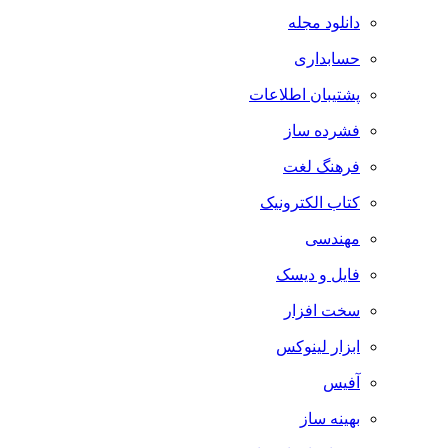
دانلود مجله
حسابداری
پشتیبان اطلاعات
فشرده ساز
فرهنگ لغت
کتاب الکترونیک
مهندسی
فایل و دیسک
سخت افزار
ابزار لینوکس
آفیس
بهینه ساز