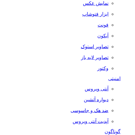
نمایش عکس
ابزار فتوشاپ
فونت
آیکون
تصاویر استوک
تصاویر لایه باز
وکتور
امنیتی
آنتی ویروس
دیواره آتشین
ضد هک و جاسوسی
آپدیت آنتی ویروس
گوناگون