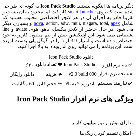
دیگر برنامه ها اینگونه نیستند.
Icon Pack Studio
به گونه ای طراحی
شده است که روی
smart launcher
کار کند، اما محدود به آن نیست و
تقریبا قادر به اجرای آن در هر لانچر اختصاصی محبوب هستید که
شامل
apex
, action, adw, miui, niagara, total,
nova
و بسیاری دیگر
می شود. در حال حاضر از لانچر پیکسل، یاهو، هوم، aviate و line
پشتیبانی نمی شود. این اپلیکیشن بیش از نیم میلیون کاربر به خود
اختصاص داده است و امتیاز 3.9 از 5 را در گوگل پلی بدست آورده
است. این برنامه را می توانید روی اندروید 5 به بالا اجرا کنید.
دانلود Icon Pack Studio
❤️ تعداد دانلود
Icon Pack Studio
✅ نام نرم افزار
۶۳۰
⭐نسخه نرم افزار
v2.3 build 000
🔥 هزینه
دانلود رایگان
✔️ نیازمند سیستم
اندروید 5 به بالا
🔆 حجم فایل
60 مگابایت
ویژگی های نرم افزار Icon Pack Studio
- دارای بیش از نیم میلیون کاربر
- امکان تنظیم کردن رنگ ها