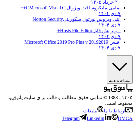
۲۰ خرداد ۱۴۰۵
تمامی مایکروسافت ویژوال C
Microsoft Visual C++
۷ دی ۱۴۰۴
آنتی ویروس نورتون سکوریتی
Norton Security
۷ دی ۱۴۰۴
– ویرایش فایل
Hosts File Editor+
۷ دی ۱۴۰۴
آفیس 2019
2019 Microsoft Office 2019 Pro Plus v
۷ دی ۱۴۰۴
مشاهده همه
۱۴۰۵
- 1388 © تمامی حقوق مطالب و قالب برای سایت پاتوق‌یو
محفوظ است.
ارتباط با ما
تبلیغات
Telegram
LinkedIn
DMCA