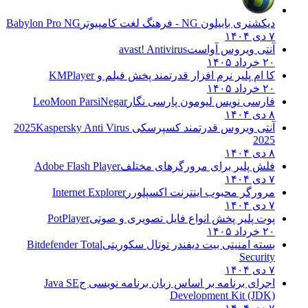
دیکشنری بابیلون NG - فرهنگ لغت کامپیوتر
Babylon Pro NG
۷ دی ۱۴۰۴
آنتی ویروس آواست
avast! Antivirus
۲۰ خرداد ۱۴۰۵
کا ام پلیر نرم افزار قدرتمند پخش فیلم و
KMPlayer
۲۰ خرداد ۱۴۰۵
فارسی نویس لیومون پارسی نگار
LeoMoon ParsiNegar
۸ دی ۱۴۰۴
آنتی ویروس قدرتمند کسپرسکی 2025
Kaspersky Anti Virus
2025
۸ دی ۱۴۰۴
فلش پلیر برای مرورگرهای مختلف
Adobe Flash Player
۷ دی ۱۴۰۴
مرورگر محبوب اینترنت اکسپلورر
Internet Explorer
۷ دی ۱۴۰۴
پوت پلیر پخش انواع فایل تصویری و صوتی
PotPlayer
۲۰ خرداد ۱۴۰۵
بسته امنیتی بیت دیفندر توتال سکوریتی
Bitdefender Total
Security
۷ دی ۱۴۰۴
اجرای برنامه بر اساس زبان برنامه نویسی ج
Java SE
Development Kit (JDK)