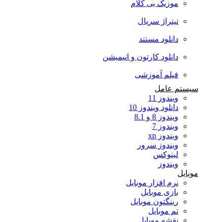
موزیک بی کلام
تیتراژ سریال
دانلود مستند
دانلود کارتون و انیمیشن
فیلم آموزشی
سیستم عامل
ویندوز 11
دانلود ویندوز 10
ویندوز 8 و 8.1
ویندوز 7
ویندوز xp
ویندوز سرور
لینوکس
ویندوز
موبایل
نرم افزار موبایل
بازی موبایل
رینگتون موبایل
تم موبایل
نقشه موبایل