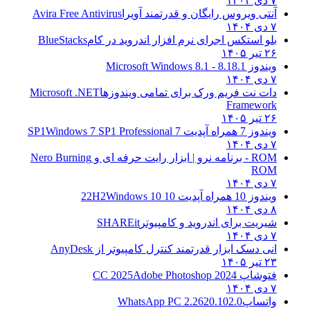
۷ دی ۱۴۰۴
آنتی ویروس رایگان و قدرتمند آویرا
Avira Free Antivirus
۷ دی ۱۴۰۴
بلو استکس اجرای نرم افزار اندروید در کام
BlueStacks
۲۶ تیر ۱۴۰۵
ویندوز 8.1
8.1 - Microsoft Windows 8.1
۷ دی ۱۴۰۴
دات نت فریم ورک برای تمامی ویندوزها
Microsoft .NET
Framework
۲۶ تیر ۱۴۰۵
ویندوز 7 همراه آپدیت 7 SP1
Windows 7 SP1 Professional
۷ دی ۱۴۰۴
ROM - برنامه نرو | ابزار رایت حرفه ای و
Nero Burning
ROM
۷ دی ۱۴۰۴
ویندوز 10 همراه آپدیت 10 22H2
Windows 10
۸ دی ۱۴۰۴
شیریت برای اندروید و کامپیوتر
SHAREit
۷ دی ۱۴۰۴
انی دسک ابزار قدرتمند کنترل کامپیوتر از
AnyDesk
۲۳ تیر ۱۴۰۵
فتوشاپ CC 2025
Adobe Photoshop 2024
۷ دی ۱۴۰۴
واتساپ
WhatsApp PC 2.2620.102.0