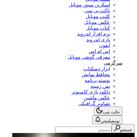
اسکرین سیور موبایل
پاکت پی سی
کلیپ موبایل
عکس موبایل
کتاب موبایل
نرم افزار اندروید
بازی اندروید
آیفون
اس ام اس
معرفی گوشی موبایل
سرگرمی
ابزار دسکتاپ
محافظ نمایش
پوسته برنامه
پس زمینه
دانلود بازی کامپیوتر
عکس ماشین
تصاویر گرافیکی
حالت شب
نوتیفیکیشن
جستجو