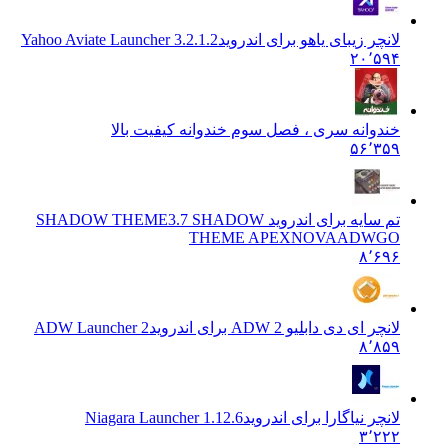
لانچر زیبای یاهو برای اندروید
Yahoo Aviate Launcher 3.2.1.2
۲۰٬۵۹۴
خندوانه سری ، فصل سوم خندوانه کیفیت بالا
۵۶٬۳۵۹
تم سایه برای اندروید SHADOW THEME
3.7 SHADOW
THEME APEXNOVAADWGO
۸٬۶۹۶
لانچر ای دی دابلیو ADW 2 برای اندروید
ADW Launcher 2
۸٬۸۵۹
لانچر نیاگارا برای اندروید
Niagara Launcher 1.12.6
۳٬۲۲۲