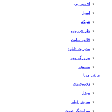
اف.تی.پی
ایمیل
شبکه
طراحی وب
قالب سایت
مدیریت دانلود
مرورگر وب
مسنجر
مالتی مدیا
دی.وی.دی
مبدل
نمایش فیلم
ویرایشگر صوت