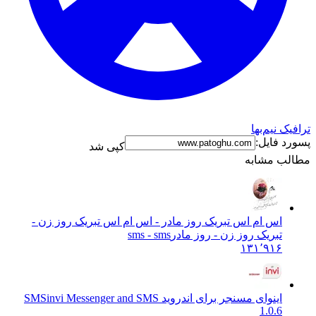
ترافیک نیم‌بها
پسورد فایل:
کپی شد
مطالب مشابه
اس ام اس تبریک روز مادر - اس ام اس تبریک روز زن -
تبریک روز زن - روز مادر
sms - sms
۱۳۱٬۹۱۶
اینوای مسنجر برای اندروید SMS
invi Messenger and SMS
1.0.6