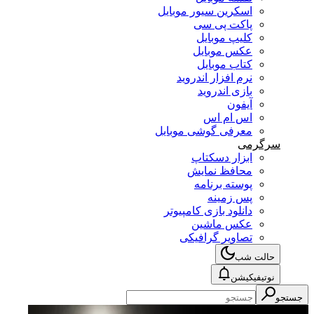
اسکرین سیور موبایل
پاکت پی سی
کلیپ موبایل
عکس موبایل
کتاب موبایل
نرم افزار اندروید
بازی اندروید
آیفون
اس ام اس
معرفی گوشی موبایل
سرگرمی
ابزار دسکتاپ
محافظ نمایش
پوسته برنامه
پس زمینه
دانلود بازی کامپیوتر
عکس ماشین
تصاویر گرافیکی
حالت شب
نوتیفیکیشن
جستجو