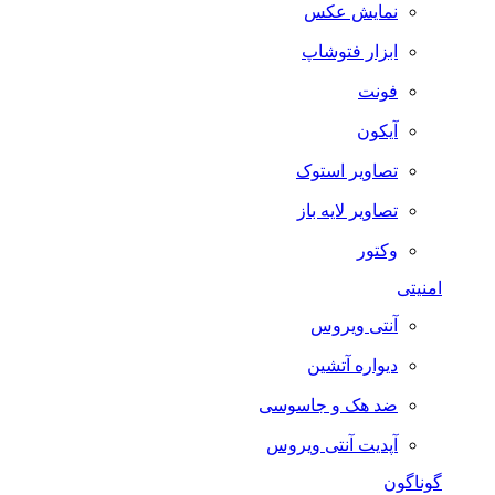
نمایش عکس
ابزار فتوشاپ
فونت
آیکون
تصاویر استوک
تصاویر لایه باز
وکتور
امنیتی
آنتی ویروس
دیواره آتشین
ضد هک و جاسوسی
آپدیت آنتی ویروس
گوناگون