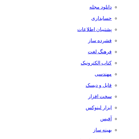
دانلود مجله
حسابداری
پشتیبان اطلاعات
فشرده ساز
فرهنگ لغت
کتاب الکترونیک
مهندسی
فایل و دیسک
سخت افزار
ابزار لینوکس
آفیس
بهینه ساز