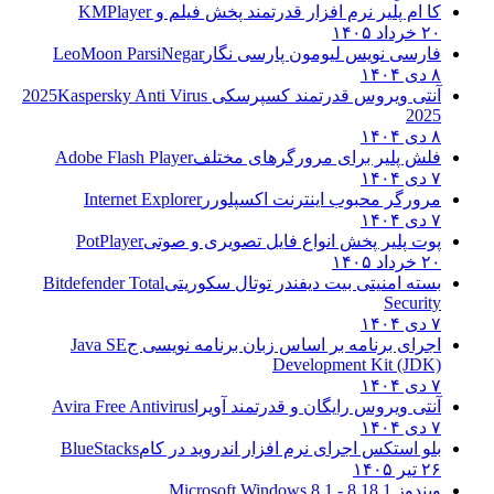
کا ام پلیر نرم افزار قدرتمند پخش فیلم و
KMPlayer
۲۰ خرداد ۱۴۰۵
فارسی نویس لیومون پارسی نگار
LeoMoon ParsiNegar
۸ دی ۱۴۰۴
آنتی ویروس قدرتمند کسپرسکی 2025
Kaspersky Anti Virus
2025
۸ دی ۱۴۰۴
فلش پلیر برای مرورگرهای مختلف
Adobe Flash Player
۷ دی ۱۴۰۴
مرورگر محبوب اینترنت اکسپلورر
Internet Explorer
۷ دی ۱۴۰۴
پوت پلیر پخش انواع فایل تصویری و صوتی
PotPlayer
۲۰ خرداد ۱۴۰۵
بسته امنیتی بیت دیفندر توتال سکوریتی
Bitdefender Total
Security
۷ دی ۱۴۰۴
اجرای برنامه بر اساس زبان برنامه نویسی ج
Java SE
Development Kit (JDK)
۷ دی ۱۴۰۴
آنتی ویروس رایگان و قدرتمند آویرا
Avira Free Antivirus
۷ دی ۱۴۰۴
بلو استکس اجرای نرم افزار اندروید در کام
BlueStacks
۲۶ تیر ۱۴۰۵
ویندوز 8.1
8.1 - Microsoft Windows 8.1