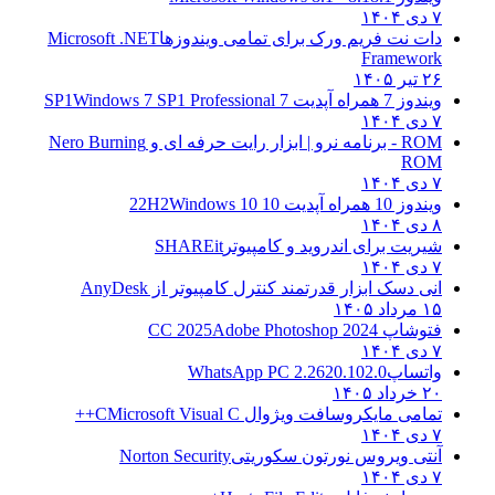
۷ دی ۱۴۰۴
دات نت فریم ورک برای تمامی ویندوزها
Microsoft .NET
Framework
۲۶ تیر ۱۴۰۵
ویندوز 7 همراه آپدیت 7 SP1
Windows 7 SP1 Professional
۷ دی ۱۴۰۴
ROM - برنامه نرو | ابزار رایت حرفه ای و
Nero Burning
ROM
۷ دی ۱۴۰۴
ویندوز 10 همراه آپدیت 10 22H2
Windows 10
۸ دی ۱۴۰۴
شیریت برای اندروید و کامپیوتر
SHAREit
۷ دی ۱۴۰۴
انی دسک ابزار قدرتمند کنترل کامپیوتر از
AnyDesk
۱۵ مرداد ۱۴۰۵
فتوشاپ CC 2025
Adobe Photoshop 2024
۷ دی ۱۴۰۴
واتساپ
WhatsApp PC 2.2620.102.0
۲۰ خرداد ۱۴۰۵
تمامی مایکروسافت ویژوال C
Microsoft Visual C++
۷ دی ۱۴۰۴
آنتی ویروس نورتون سکوریتی
Norton Security
۷ دی ۱۴۰۴