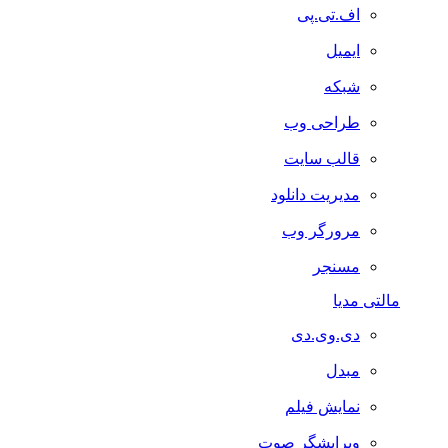
اف.تی.پی
ایمیل
شبکه
طراحی وب
قالب سایت
مدیریت دانلود
مرورگر وب
مسنجر
مالتی مدیا
دی.وی.دی
مبدل
نمایش فیلم
ویرایشگر صوت