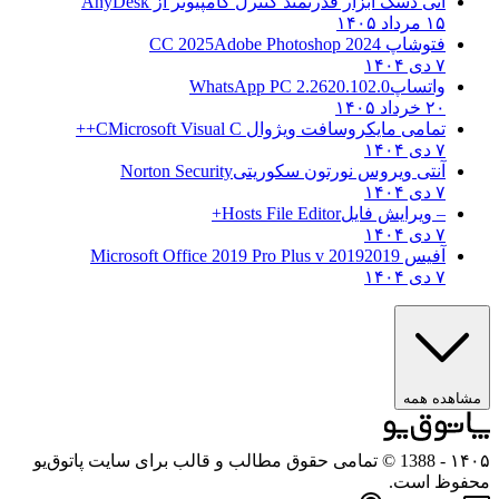
انی دسک ابزار قدرتمند کنترل کامپیوتر از
AnyDesk
۱۵ مرداد ۱۴۰۵
فتوشاپ CC 2025
Adobe Photoshop 2024
۷ دی ۱۴۰۴
واتساپ
WhatsApp PC 2.2620.102.0
۲۰ خرداد ۱۴۰۵
تمامی مایکروسافت ویژوال C
Microsoft Visual C++
۷ دی ۱۴۰۴
آنتی ویروس نورتون سکوریتی
Norton Security
۷ دی ۱۴۰۴
– ویرایش فایل
Hosts File Editor+
۷ دی ۱۴۰۴
آفیس 2019
2019 Microsoft Office 2019 Pro Plus v
۷ دی ۱۴۰۴
مشاهده همه
۱۴۰۵
- 1388 © تمامی حقوق مطالب و قالب برای سایت پاتوق‌یو
محفوظ است.