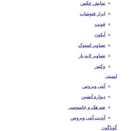
نمایش عکس
ابزار فتوشاپ
فونت
آیکون
تصاویر استوک
تصاویر لایه باز
وکتور
امنیتی
آنتی ویروس
دیواره آتشین
ضد هک و جاسوسی
آپدیت آنتی ویروس
گوناگون