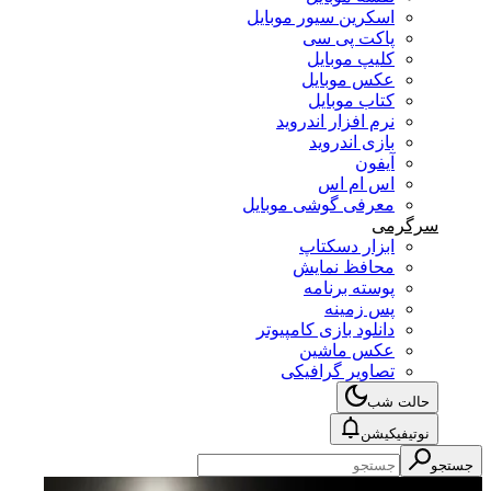
اسکرین سیور موبایل
پاکت پی سی
کلیپ موبایل
عکس موبایل
کتاب موبایل
نرم افزار اندروید
بازی اندروید
آیفون
اس ام اس
معرفی گوشی موبایل
سرگرمی
ابزار دسکتاپ
محافظ نمایش
پوسته برنامه
پس زمینه
دانلود بازی کامپیوتر
عکس ماشین
تصاویر گرافیکی
حالت شب
نوتیفیکیشن
جستجو