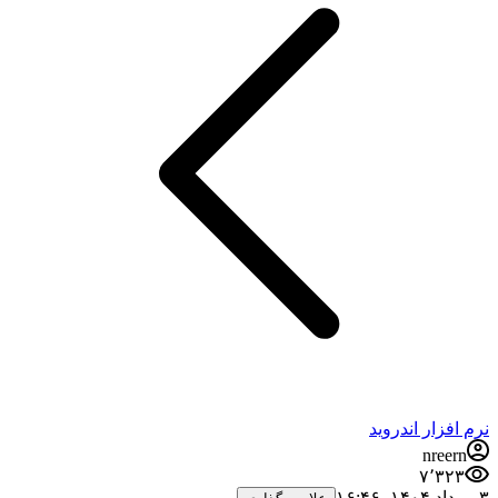
نرم افزار اندروید
nreern
۷٬۳۲۳
۳ مرداد ۱۴۰۴،‏ ۱۶:۴۶