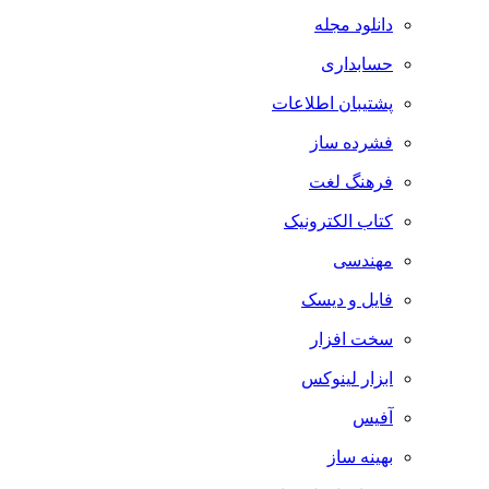
دانلود مجله
حسابداری
پشتیبان اطلاعات
فشرده ساز
فرهنگ لغت
کتاب الکترونیک
مهندسی
فایل و دیسک
سخت افزار
ابزار لینوکس
آفیس
بهینه ساز