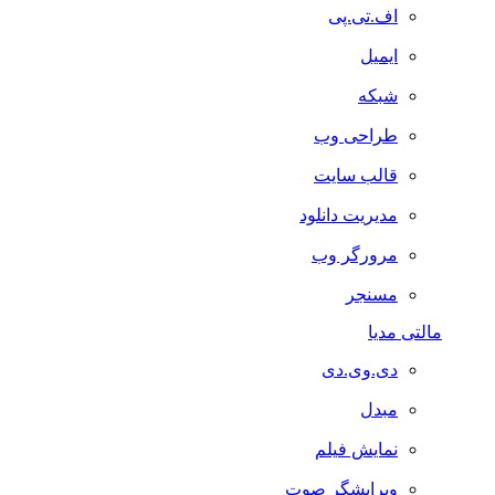
اف.تی.پی
ایمیل
شبکه
طراحی وب
قالب سایت
مدیریت دانلود
مرورگر وب
مسنجر
مالتی مدیا
دی.وی.دی
مبدل
نمایش فیلم
ویرایشگر صوت