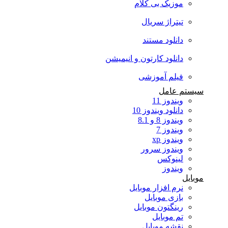
موزیک بی کلام
تیتراژ سریال
دانلود مستند
دانلود کارتون و انیمیشن
فیلم آموزشی
سیستم عامل
ویندوز 11
دانلود ویندوز 10
ویندوز 8 و 8.1
ویندوز 7
ویندوز xp
ویندوز سرور
لینوکس
ویندوز
موبایل
نرم افزار موبایل
بازی موبایل
رینگتون موبایل
تم موبایل
نقشه موبایل