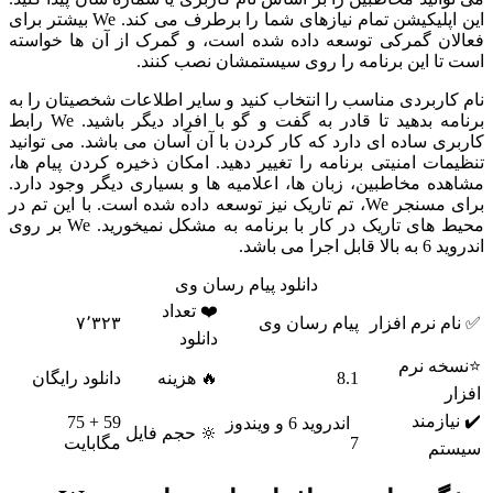
این اپلیکیشن تمام نیازهای شما را برطرف می کند. We بیشتر برای
فعالان گمرکی توسعه داده شده است، و گمرک از آن ها خواسته
است تا این برنامه را روی سیستمشان نصب کنند.
نام کاربردی مناسب را انتخاب کنید و سایر اطلاعات شخصیتان را به
برنامه بدهید تا قادر به گفت و گو با افراد دیگر باشید. We رابط
کاربری ساده ای دارد که کار کردن با آن آسان می باشد. می توانید
تنظیمات امنیتی برنامه را تغییر دهید. امکان ذخیره کردن پیام ها،
مشاهده مخاطبین، زبان ها، اعلامیه ها و بسیاری دیگر وجود دارد.
برای مسنجر We، تم تاریک نیز توسعه داده شده است. با این تم در
محیط های تاریک در کار با برنامه به مشکل نمیخورید. We بر روی
اندروید 6 به بالا قابل اجرا می باشد.
دانلود پیام رسان وی
❤️ تعداد
✅ نام نرم افزار
پیام رسان وی
۷٬۳۲۳
دانلود
⭐نسخه نرم
8.1
🔥 هزینه
دانلود رایگان
افزار
✔️ نیازمند
59 + 75
اندروید 6 و ویندوز
🔆 حجم فایل
7
مگابایت
سیستم