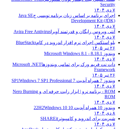
Security
۷ دی ۱۴۰۴
اجرای برنامه بر اساس زبان برنامه نویسی ج
Java SE
Development Kit (JDK)
۷ دی ۱۴۰۴
آنتی ویروس رایگان و قدرتمند آویرا
Avira Free Antivirus
۷ دی ۱۴۰۴
بلو استکس اجرای نرم افزار اندروید در کام
BlueStacks
۲۶ تیر ۱۴۰۵
ویندوز 8.1
8.1 - Microsoft Windows 8.1
۷ دی ۱۴۰۴
دات نت فریم ورک برای تمامی ویندوزها
Microsoft .NET
Framework
۲۶ تیر ۱۴۰۵
ویندوز 7 همراه آپدیت 7 SP1
Windows 7 SP1 Professional
۷ دی ۱۴۰۴
ROM - برنامه نرو | ابزار رایت حرفه ای و
Nero Burning
ROM
۷ دی ۱۴۰۴
ویندوز 10 همراه آپدیت 10 22H2
Windows 10
۸ دی ۱۴۰۴
شیریت برای اندروید و کامپیوتر
SHAREit
۷ دی ۱۴۰۴