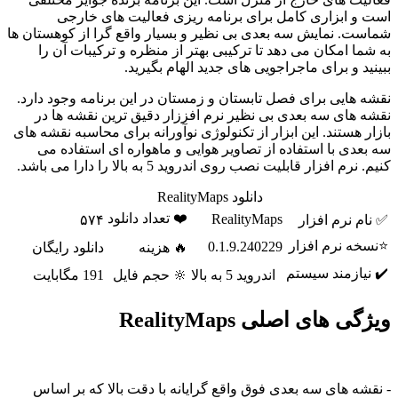
است و ابزاری کامل برای برنامه ریزی فعالیت های خارجی
شماست. نمایش سه بعدی بی نظیر و بسیار واقع گرا از کوهستان ها
به شما امکان می دهد تا ترکیبی بهتر از منظره و ترکیبات آن را
ببینید و برای ماجراجویی های جدید الهام بگیرید.
نقشه هایی برای فصل تابستان و زمستان در این برنامه وجود دارد.
نقشه های سه بعدی بی نظیر نرم افززار دقیق ترین نقشه ها در
بازار هستند. این ابزار از تکنولوژی نوآورانه برای محاسبه نقشه های
سه بعدی با استفاده از تصاویر هوایی و ماهواره ای استفاده می
کنیم. نرم افزار قابلیت نصب روی اندروید 5 به بالا را دارا می باشد.
دانلود RealityMaps
❤️ تعداد دانلود
RealityMaps
✅ نام نرم افزار
۵۷۴
⭐نسخه نرم افزار
0.1.9.240229
🔥 هزینه
دانلود رایگان
✔️ نیازمند سیستم
اندروید 5 به بالا
🔆 حجم فایل
191 مگابایت
ویژگی های اصلی RealityMaps
- نقشه های سه بعدی فوق واقع گرایانه با دقت بالا که بر اساس