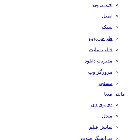
اف.تی.پی
ایمیل
شبکه
طراحی وب
قالب سایت
مدیریت دانلود
مرورگر وب
مسنجر
مالتی مدیا
دی.وی.دی
مبدل
نمایش فیلم
ویرایشگر صوت