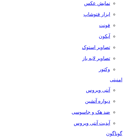
نمایش عکس
ابزار فتوشاپ
فونت
آیکون
تصاویر استوک
تصاویر لایه باز
وکتور
امنیتی
آنتی ویروس
دیواره آتشین
ضد هک و جاسوسی
آپدیت آنتی ویروس
گوناگون