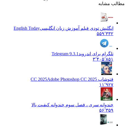
مطالب مشابه
انگلیش تودی فیلم آموزش زبان انگليسی
English Today
۵۵۹٬۳۳۲
تلگرام برای اندروید
Telegram 9.3.1
۳٬۴۰۵٬۸۵۱
فتوشاپ CC 2025
Adobe Photoshop CC 2025
۱۱٬۹۲۷
خندوانه سری ، فصل سوم خندوانه کیفیت بالا
۵۶٬۳۵۹