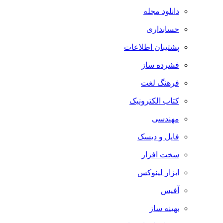
دانلود مجله
حسابداری
پشتیبان اطلاعات
فشرده ساز
فرهنگ لغت
کتاب الکترونیک
مهندسی
فایل و دیسک
سخت افزار
ابزار لینوکس
آفیس
بهینه ساز