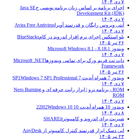
۷ دی ۱۴۰۴
اجرای برنامه بر اساس زبان برنامه نویسی ج
Java SE
Development Kit (JDK)
۷ دی ۱۴۰۴
آنتی ویروس رایگان و قدرتمند آویرا
Avira Free Antivirus
۷ دی ۱۴۰۴
بلو استکس اجرای نرم افزار اندروید در کام
BlueStacks
۲۶ تیر ۱۴۰۵
ویندوز 8.1
8.1 - Microsoft Windows 8.1
۷ دی ۱۴۰۴
دات نت فریم ورک برای تمامی ویندوزها
Microsoft .NET
Framework
۲۶ تیر ۱۴۰۵
ویندوز 7 همراه آپدیت 7 SP1
Windows 7 SP1 Professional
۷ دی ۱۴۰۴
ROM - برنامه نرو | ابزار رایت حرفه ای و
Nero Burning
ROM
۷ دی ۱۴۰۴
ویندوز 10 همراه آپدیت 10 22H2
Windows 10
۸ دی ۱۴۰۴
شیریت برای اندروید و کامپیوتر
SHAREit
۷ دی ۱۴۰۴
انی دسک ابزار قدرتمند کنترل کامپیوتر از
AnyDesk
۲۳ تیر ۱۴۰۵