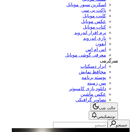
اسکرین سیور موبایل
پاکت پی سی
کلیپ موبایل
عکس موبایل
کتاب موبایل
نرم افزار اندروید
بازی اندروید
آیفون
اس ام اس
معرفی گوشی موبایل
سرگرمی
ابزار دسکتاپ
محافظ نمایش
پوسته برنامه
پس زمینه
دانلود بازی کامپیوتر
عکس ماشین
تصاویر گرافیکی
حالت شب
نوتیفیکیشن
جستجو