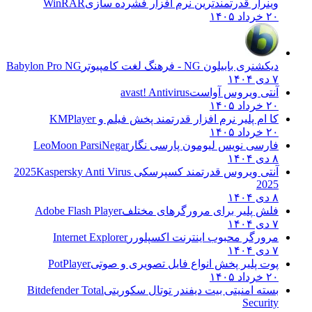
وینرار قدرتمندترین نرم افزار فشرده سازی
WinRAR
۲۰ خرداد ۱۴۰۵
دیکشنری بابیلون NG - فرهنگ لغت کامپیوتر
Babylon Pro NG
۷ دی ۱۴۰۴
آنتی ویروس آواست
avast! Antivirus
۲۰ خرداد ۱۴۰۵
کا ام پلیر نرم افزار قدرتمند پخش فیلم و
KMPlayer
۲۰ خرداد ۱۴۰۵
فارسی نویس لیومون پارسی نگار
LeoMoon ParsiNegar
۸ دی ۱۴۰۴
آنتی ویروس قدرتمند کسپرسکی 2025
Kaspersky Anti Virus
2025
۸ دی ۱۴۰۴
فلش پلیر برای مرورگرهای مختلف
Adobe Flash Player
۷ دی ۱۴۰۴
مرورگر محبوب اینترنت اکسپلورر
Internet Explorer
۷ دی ۱۴۰۴
پوت پلیر پخش انواع فایل تصویری و صوتی
PotPlayer
۲۰ خرداد ۱۴۰۵
بسته امنیتی بیت دیفندر توتال سکوریتی
Bitdefender Total
Security