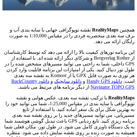
همچنین
RealityMaps
نقشه توپوگرافی جهانی با سایه بندی آب و
برف سه بعدی منحصربه فردی را در مقیاس 1:10,000 به صورت
رایگان ارائه می دهد.
این برنامه تورهای کیفیت بالا را ارائه می دهد که توسط کارشناسان
از Bergverlag Rother و شرکای دیگر ارائه شده اند. با استفاده از
GPS داخلی، شما به راحتی می توانید مسیرهای مشخص شده را در
طول تور دنبال کنید. یکی از امتیازات این برنامه قابلیت وارد کردن
هر توری به صورت فایل GPX یا از Komoot به نقشه سه بعدی
است.
دانلود Handy GPS
و
دانلود سایجیک
و
دانلود BackCountry
Navigator TOPO GPS
از دیگر برنامه های مرتبط می باشند.
RealityMaps
با ترکیب نقشه سه بعدی، عکس هوایی و نقشه
توپوگرافی با سایه بندی در مقیاس 1:25,000، شما می توانید خود را
به بهترین شکل برای یک سفر آماده کنید. با استفاده از تابع
مسیریابی، می توانید مسیرهای جدید را بر روی نقشه سه بعدی
برنامه ریزی کنید. تابع ردیابی GPS باعث تبدیل گوشی هوشمند شما
به یک دستگاه ناوبری کامل می شود. در طول تور، مکان فعلی شما
همیشه به صورت زنده بر روی نقشه نمایش داده می شود. منظره