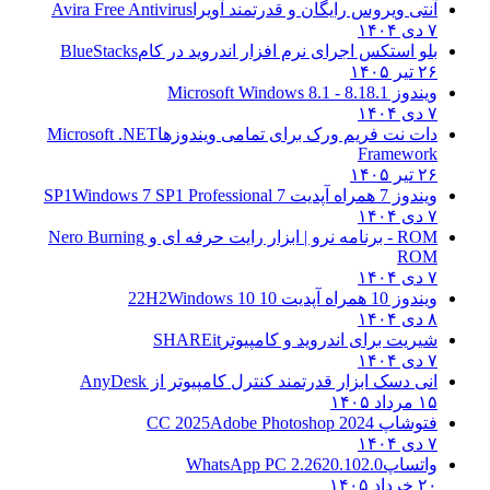
آنتی ویروس رایگان و قدرتمند آویرا
Avira Free Antivirus
۷ دی ۱۴۰۴
بلو استکس اجرای نرم افزار اندروید در کام
BlueStacks
۲۶ تیر ۱۴۰۵
ویندوز 8.1
8.1 - Microsoft Windows 8.1
۷ دی ۱۴۰۴
دات نت فریم ورک برای تمامی ویندوزها
Microsoft .NET
Framework
۲۶ تیر ۱۴۰۵
ویندوز 7 همراه آپدیت 7 SP1
Windows 7 SP1 Professional
۷ دی ۱۴۰۴
ROM - برنامه نرو | ابزار رایت حرفه ای و
Nero Burning
ROM
۷ دی ۱۴۰۴
ویندوز 10 همراه آپدیت 10 22H2
Windows 10
۸ دی ۱۴۰۴
شیریت برای اندروید و کامپیوتر
SHAREit
۷ دی ۱۴۰۴
انی دسک ابزار قدرتمند کنترل کامپیوتر از
AnyDesk
۱۵ مرداد ۱۴۰۵
فتوشاپ CC 2025
Adobe Photoshop 2024
۷ دی ۱۴۰۴
واتساپ
WhatsApp PC 2.2620.102.0
۲۰ خرداد ۱۴۰۵