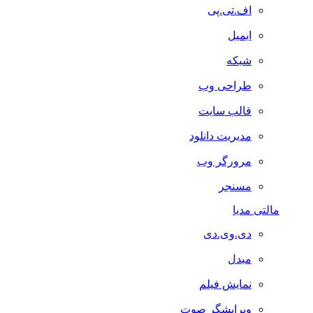
اف.تی.پی
ایمیل
شبکه
طراحی وب
قالب سایت
مدیریت دانلود
مرورگر وب
مسنجر
مالتی مدیا
دی.وی.دی
مبدل
نمایش فیلم
ویرایشگر صوت