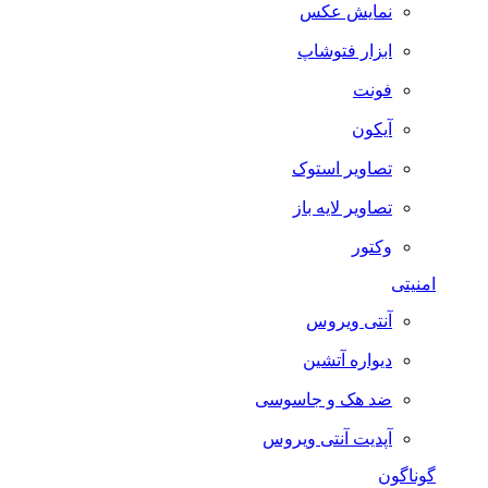
نمایش عکس
ابزار فتوشاپ
فونت
آیکون
تصاویر استوک
تصاویر لایه باز
وکتور
امنیتی
آنتی ویروس
دیواره آتشین
ضد هک و جاسوسی
آپدیت آنتی ویروس
گوناگون