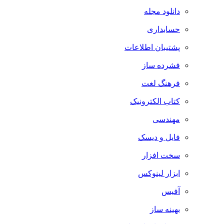
دانلود مجله
حسابداری
پشتیبان اطلاعات
فشرده ساز
فرهنگ لغت
کتاب الکترونیک
مهندسی
فایل و دیسک
سخت افزار
ابزار لینوکس
آفیس
بهینه ساز