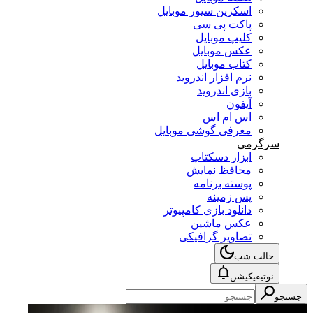
اسکرین سیور موبایل
پاکت پی سی
کلیپ موبایل
عکس موبایل
کتاب موبایل
نرم افزار اندروید
بازی اندروید
آیفون
اس ام اس
معرفی گوشی موبایل
سرگرمی
ابزار دسکتاپ
محافظ نمایش
پوسته برنامه
پس زمینه
دانلود بازی کامپیوتر
عکس ماشین
تصاویر گرافیکی
حالت شب
نوتیفیکیشن
جستجو