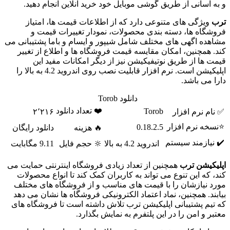
و به آسانی از طریق گوشی موبایل خود خرید آنلاین انجام دهید.
ترب
ویژگی های متنوعی دارد که از اطلاعات قیمت ها، امتیاز
فروشگاه ها، دسته بندی محصولات، نمودار تغییرات قیمت و
مشاهده اگهی های مختلف شامل شیپور و ایسام و باما پشتیبانی می
کند. همچنین، امکان مقایسه قیمت فروشگاه ها و اطلاع از تغییر
قیمت ها از طریق نوتیفیکیشن نیز از دیگر امکانات مفید این
اپلیکیشن است. نرم افزار قابلیت نصب روی اندروید 4.2 به بالا را
دارا می باشد.
دانلود Torob
❤️ تعداد دانلود
Torob
✅ نام نرم افزار
۲٬۲۱۶
⭐نسخه نرم افزار
0.18.2.5
🔥 هزینه
دانلود رایگان
✔️ نیازمند سیستم
اندروید 4.2 به بالا
🔆 حجم فایل
9.11 مگابایت
اپلیکیشن ترب
همچنین از تعداد زیادی فروشگاه اینترنتی حمایت می
کند، که این تنوع می تواند به کاربران کمک کند تا انواع محصولات
مورد نیازشان را با قیمت های مناسب و از فروشگاه های مختلف
بیابند. همچنین، نماد اعتماد الکترونیکی فروشگاه ها نشان می دهد
که تیم پشتیبانی اپلیکیشن ترب تلاش داشته است تا فروشگاه های
معتبر و امن را در این پلتفرم به نمایش بگذارد.