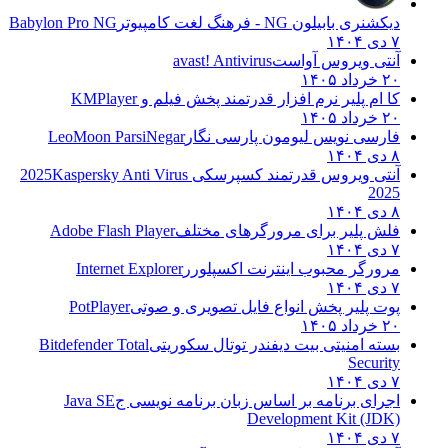
دیکشنری بابیلون NG - فرهنگ لغت کامپیوتر
Babylon Pro NG
۷ دی ۱۴۰۴
آنتی ویروس آواست
avast! Antivirus
۲۰ خرداد ۱۴۰۵
کا ام پلیر نرم افزار قدرتمند پخش فیلم و
KMPlayer
۲۰ خرداد ۱۴۰۵
فارسی نویس لیومون پارسی نگار
LeoMoon ParsiNegar
۸ دی ۱۴۰۴
آنتی ویروس قدرتمند کسپرسکی 2025
Kaspersky Anti Virus
2025
۸ دی ۱۴۰۴
فلش پلیر برای مرورگرهای مختلف
Adobe Flash Player
۷ دی ۱۴۰۴
مرورگر محبوب اینترنت اکسپلورر
Internet Explorer
۷ دی ۱۴۰۴
پوت پلیر پخش انواع فایل تصویری و صوتی
PotPlayer
۲۰ خرداد ۱۴۰۵
بسته امنیتی بیت دیفندر توتال سکوریتی
Bitdefender Total
Security
۷ دی ۱۴۰۴
اجرای برنامه بر اساس زبان برنامه نویسی ج
Java SE
Development Kit (JDK)
۷ دی ۱۴۰۴