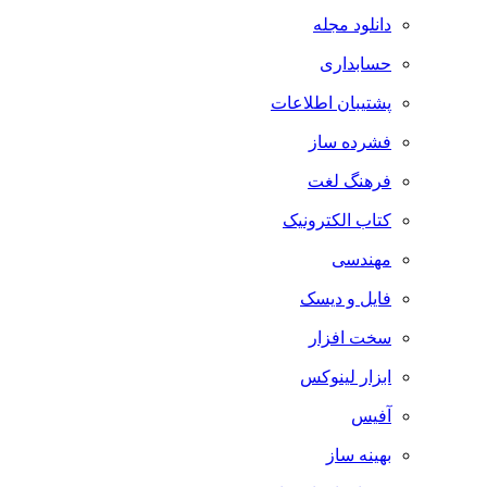
دانلود مجله
حسابداری
پشتیبان اطلاعات
فشرده ساز
فرهنگ لغت
کتاب الکترونیک
مهندسی
فایل و دیسک
سخت افزار
ابزار لینوکس
آفیس
بهینه ساز