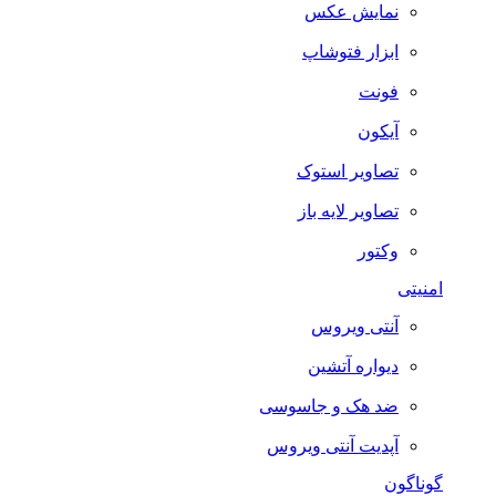
نمایش عکس
ابزار فتوشاپ
فونت
آیکون
تصاویر استوک
تصاویر لایه باز
وکتور
امنیتی
آنتی ویروس
دیواره آتشین
ضد هک و جاسوسی
آپدیت آنتی ویروس
گوناگون