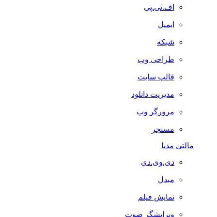
اف.تی.پی
ایمیل
شبکه
طراحی وب
قالب سایت
مدیریت دانلود
مرورگر وب
مسنجر
مالتی مدیا
دی.وی.دی
مبدل
نمایش فیلم
ویرایشگر صوت