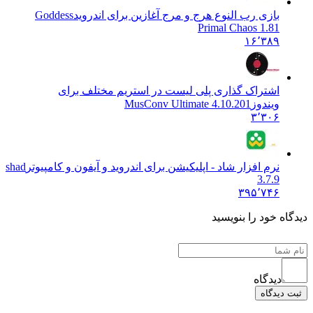
بازی رب النوع هرج و مرج آغازین برای اندروید
Goddess
Primal Chaos 1.81
۱۶٬۳۸۹
اشتراک گذاری پلی لیست در استریم مختلف برای
ویندوز
MusConv Ultimate 4.10.201
۳٬۳۰۶
نرم افزار شاد - اپلیکیشن برای اندروید و آیفون و کامپیوتر
shad
3.7.9
۳۹۵٬۷۴۶
دیدگاه خود را بنویسید
دیدگاه
ثبت دیدگاه