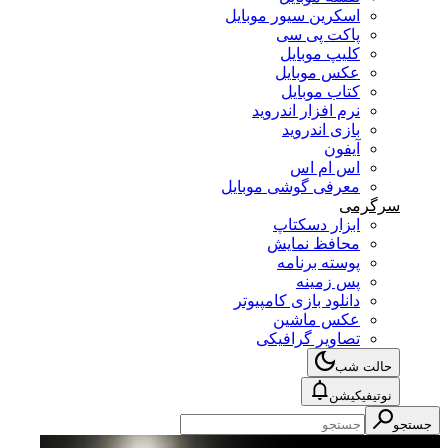
اسکرین سیور موبایل
پاکت پی سی
کلیپ موبایل
عکس موبایل
کتاب موبایل
نرم افزار اندروید
بازی اندروید
آیفون
اس ام اس
معرفی گوشی موبایل
سرگرمی
ابزار دسکتاپ
محافظ نمایش
پوسته برنامه
پس زمینه
دانلود بازی کامپیوتر
عکس ماشین
تصاویر گرافیکی
حالت شب
نوتیفیکیشن
جستجو