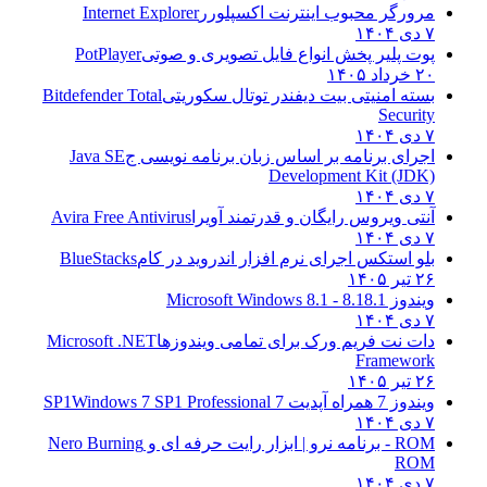
مرورگر محبوب اینترنت اکسپلورر
Internet Explorer
۷ دی ۱۴۰۴
پوت پلیر پخش انواع فایل تصویری و صوتی
PotPlayer
۲۰ خرداد ۱۴۰۵
بسته امنیتی بیت دیفندر توتال سکوریتی
Bitdefender Total
Security
۷ دی ۱۴۰۴
اجرای برنامه بر اساس زبان برنامه نویسی ج
Java SE
Development Kit (JDK)
۷ دی ۱۴۰۴
آنتی ویروس رایگان و قدرتمند آویرا
Avira Free Antivirus
۷ دی ۱۴۰۴
بلو استکس اجرای نرم افزار اندروید در کام
BlueStacks
۲۶ تیر ۱۴۰۵
ویندوز 8.1
8.1 - Microsoft Windows 8.1
۷ دی ۱۴۰۴
دات نت فریم ورک برای تمامی ویندوزها
Microsoft .NET
Framework
۲۶ تیر ۱۴۰۵
ویندوز 7 همراه آپدیت 7 SP1
Windows 7 SP1 Professional
۷ دی ۱۴۰۴
ROM - برنامه نرو | ابزار رایت حرفه ای و
Nero Burning
ROM
۷ دی ۱۴۰۴