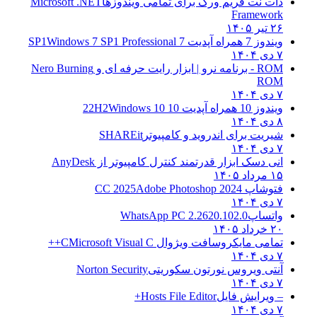
دات نت فریم ورک برای تمامی ویندوزها
Microsoft .NET
Framework
۲۶ تیر ۱۴۰۵
ویندوز 7 همراه آپدیت 7 SP1
Windows 7 SP1 Professional
۷ دی ۱۴۰۴
ROM - برنامه نرو | ابزار رایت حرفه ای و
Nero Burning
ROM
۷ دی ۱۴۰۴
ویندوز 10 همراه آپدیت 10 22H2
Windows 10
۸ دی ۱۴۰۴
شیریت برای اندروید و کامپیوتر
SHAREit
۷ دی ۱۴۰۴
انی دسک ابزار قدرتمند کنترل کامپیوتر از
AnyDesk
۱۵ مرداد ۱۴۰۵
فتوشاپ CC 2025
Adobe Photoshop 2024
۷ دی ۱۴۰۴
واتساپ
WhatsApp PC 2.2620.102.0
۲۰ خرداد ۱۴۰۵
تمامی مایکروسافت ویژوال C
Microsoft Visual C++
۷ دی ۱۴۰۴
آنتی ویروس نورتون سکوریتی
Norton Security
۷ دی ۱۴۰۴
– ویرایش فایل
Hosts File Editor+
۷ دی ۱۴۰۴