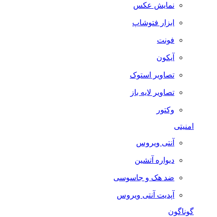
نمایش عکس
ابزار فتوشاپ
فونت
آیکون
تصاویر استوک
تصاویر لایه باز
وکتور
امنیتی
آنتی ویروس
دیواره آتشین
ضد هک و جاسوسی
آپدیت آنتی ویروس
گوناگون