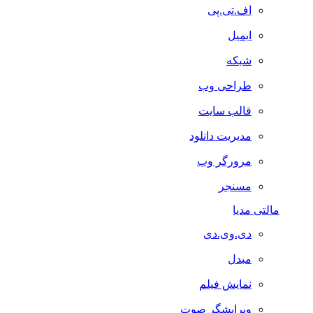
اف.تی.پی
ایمیل
شبکه
طراحی وب
قالب سایت
مدیریت دانلود
مرورگر وب
مسنجر
مالتی مدیا
دی.وی.دی
مبدل
نمایش فیلم
ویرایشگر صوت