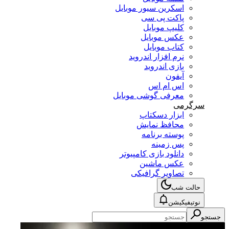
اسکرین سیور موبایل
پاکت پی سی
کلیپ موبایل
عکس موبایل
کتاب موبایل
نرم افزار اندروید
بازی اندروید
آیفون
اس ام اس
معرفی گوشی موبایل
سرگرمی
ابزار دسکتاپ
محافظ نمایش
پوسته برنامه
پس زمینه
دانلود بازی کامپیوتر
عکس ماشین
تصاویر گرافیکی
حالت شب
نوتیفیکیشن
جستجو