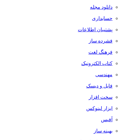
دانلود مجله
حسابداری
پشتیبان اطلاعات
فشرده ساز
فرهنگ لغت
کتاب الکترونیک
مهندسی
فایل و دیسک
سخت افزار
ابزار لینوکس
آفیس
بهینه ساز