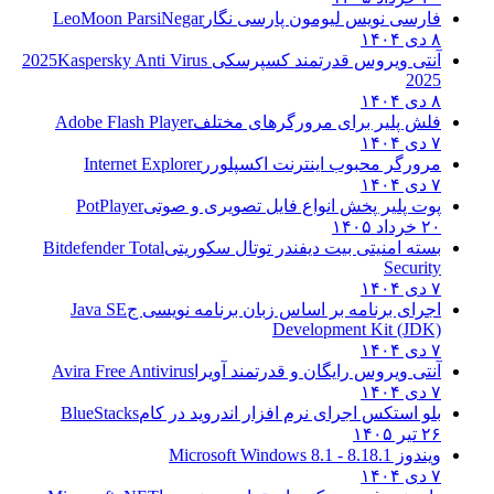
فارسی نویس لیومون پارسی نگار
LeoMoon ParsiNegar
۸ دی ۱۴۰۴
آنتی ویروس قدرتمند کسپرسکی 2025
Kaspersky Anti Virus
2025
۸ دی ۱۴۰۴
فلش پلیر برای مرورگرهای مختلف
Adobe Flash Player
۷ دی ۱۴۰۴
مرورگر محبوب اینترنت اکسپلورر
Internet Explorer
۷ دی ۱۴۰۴
پوت پلیر پخش انواع فایل تصویری و صوتی
PotPlayer
۲۰ خرداد ۱۴۰۵
بسته امنیتی بیت دیفندر توتال سکوریتی
Bitdefender Total
Security
۷ دی ۱۴۰۴
اجرای برنامه بر اساس زبان برنامه نویسی ج
Java SE
Development Kit (JDK)
۷ دی ۱۴۰۴
آنتی ویروس رایگان و قدرتمند آویرا
Avira Free Antivirus
۷ دی ۱۴۰۴
بلو استکس اجرای نرم افزار اندروید در کام
BlueStacks
۲۶ تیر ۱۴۰۵
ویندوز 8.1
8.1 - Microsoft Windows 8.1
۷ دی ۱۴۰۴