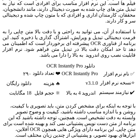
فیلم ها است. این نرم افزار مناسب برای افرادی است که نیاز به
تبدیل متن های چاپ شده به صورت دیجیتال دارند، مانند دانشجویان،
محققان، کارمندان اداری و افرادی که با متون چاپ شده و دیجیتالی
سر و کار دارند.
با استفاده از آن، می توانید به راحتی و با دقت بالا متن چاپی را به
فرمت دیجیتالی تبدیل و ویرایش، اشتراک گذاری یا ذخیره کنید. این
برنامه از فناوری OCR پیشرفته ای برخوردار است که اطمینان می
دهد تا حد امکان دقت بالا در تبدیل متن فراهم شود. نرم افزار
قابلیت نصب روی اندروید به بالا را دارا می باشد.
دانلود OCR Instantly Pro
❤️ تعداد دانلود
OCR Instantly Pro
✅ نام نرم افزار
۲۹۰
⭐نسخه نرم افزار
v3.1.0
🔥 هزینه
دانلود رایگان
✔️ نیازمند سیستم
اندروید 4 به بالا
🔆 حجم فایل
18 مگابایت
با توجه به اینکه برای مشخص کردن متن، باید تصویری با کیفیت،
روشن و با اندازه مناسب داشته باشید، کیفیت و وضوح تصویر
وابسته به دقت تشخیص است. همچنین، توجه داشته باشید که این
برنامه از متن دست نویس پشتیبانی نمی کند و بهینه شده است برای
متن چاپی. این برنامه دارای ویژگی هایی همچون OCR آفلاین،
ابزارهای بهبود تصویر، و پشتیبانی از چندین زبان مختلف است.