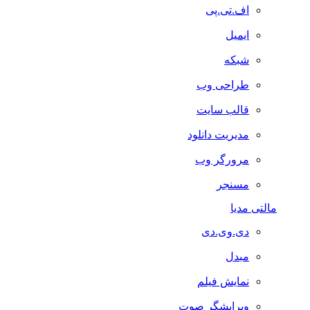
اف.تی.پی
ایمیل
شبکه
طراحی وب
قالب سایت
مدیریت دانلود
مرورگر وب
مسنجر
مالتی مدیا
دی.وی.دی
مبدل
نمایش فیلم
ویرایشگر صوت