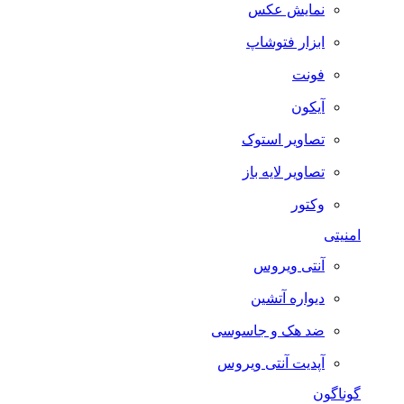
نمایش عکس
ابزار فتوشاپ
فونت
آیکون
تصاویر استوک
تصاویر لایه باز
وکتور
امنیتی
آنتی ویروس
دیواره آتشین
ضد هک و جاسوسی
آپدیت آنتی ویروس
گوناگون