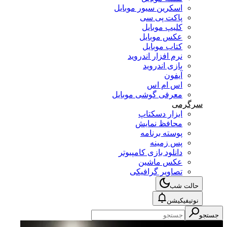
اسکرین سیور موبایل
پاکت پی سی
کلیپ موبایل
عکس موبایل
کتاب موبایل
نرم افزار اندروید
بازی اندروید
آیفون
اس ام اس
معرفی گوشی موبایل
سرگرمی
ابزار دسکتاپ
محافظ نمایش
پوسته برنامه
پس زمینه
دانلود بازی کامپیوتر
عکس ماشین
تصاویر گرافیکی
حالت شب
نوتیفیکیشن
جستجو