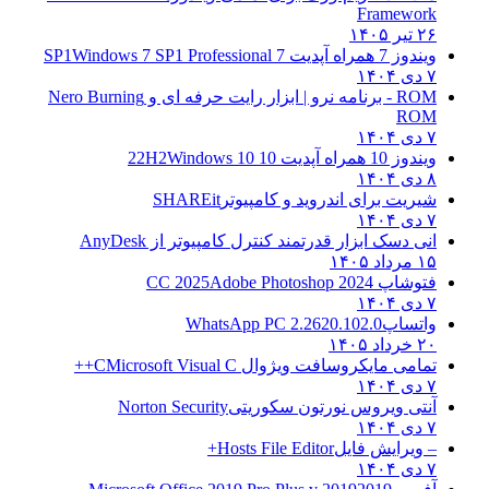
Framework
۲۶ تیر ۱۴۰۵
ویندوز 7 همراه آپدیت 7 SP1
Windows 7 SP1 Professional
۷ دی ۱۴۰۴
ROM - برنامه نرو | ابزار رایت حرفه ای و
Nero Burning
ROM
۷ دی ۱۴۰۴
ویندوز 10 همراه آپدیت 10 22H2
Windows 10
۸ دی ۱۴۰۴
شیریت برای اندروید و کامپیوتر
SHAREit
۷ دی ۱۴۰۴
انی دسک ابزار قدرتمند کنترل کامپیوتر از
AnyDesk
۱۵ مرداد ۱۴۰۵
فتوشاپ CC 2025
Adobe Photoshop 2024
۷ دی ۱۴۰۴
واتساپ
WhatsApp PC 2.2620.102.0
۲۰ خرداد ۱۴۰۵
تمامی مایکروسافت ویژوال C
Microsoft Visual C++
۷ دی ۱۴۰۴
آنتی ویروس نورتون سکوریتی
Norton Security
۷ دی ۱۴۰۴
– ویرایش فایل
Hosts File Editor+
۷ دی ۱۴۰۴