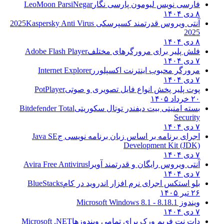
فارسی نویس لیومون پارسی نگار
LeoMoon ParsiNegar
۸ دی ۱۴۰۴
آنتی ویروس قدرتمند کسپرسکی 2025
Kaspersky Anti Virus
2025
۸ دی ۱۴۰۴
فلش پلیر برای مرورگرهای مختلف
Adobe Flash Player
۷ دی ۱۴۰۴
مرورگر محبوب اینترنت اکسپلورر
Internet Explorer
۷ دی ۱۴۰۴
پوت پلیر پخش انواع فایل تصویری و صوتی
PotPlayer
۲۰ خرداد ۱۴۰۵
بسته امنیتی بیت دیفندر توتال سکوریتی
Bitdefender Total
Security
۷ دی ۱۴۰۴
اجرای برنامه بر اساس زبان برنامه نویسی ج
Java SE
Development Kit (JDK)
۷ دی ۱۴۰۴
آنتی ویروس رایگان و قدرتمند آویرا
Avira Free Antivirus
۷ دی ۱۴۰۴
بلو استکس اجرای نرم افزار اندروید در کام
BlueStacks
۲۶ تیر ۱۴۰۵
ویندوز 8.1
8.1 - Microsoft Windows 8.1
۷ دی ۱۴۰۴
دات نت فریم ورک برای تمامی ویندوزها
Microsoft .NET