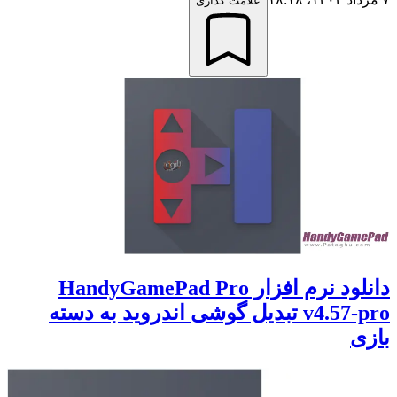
علامت گذاری
دانلود نرم افزار HandyGamePad Pro
v4.57-pro تبدیل گوشی اندروید به دسته
بازی