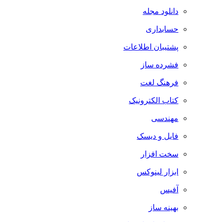
دانلود مجله
حسابداری
پشتیبان اطلاعات
فشرده ساز
فرهنگ لغت
کتاب الکترونیک
مهندسی
فایل و دیسک
سخت افزار
ابزار لینوکس
آفیس
بهینه ساز