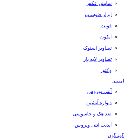
نمایش عکس
ابزار فتوشاپ
فونت
آیکون
تصاویر استوک
تصاویر لایه باز
وکتور
امنیتی
آنتی ویروس
دیواره آتشین
ضد هک و جاسوسی
آپدیت آنتی ویروس
گوناگون