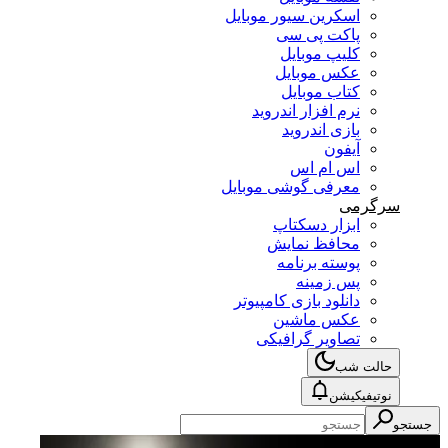
اسکرین سیور موبایل
پاکت پی سی
کلیپ موبایل
عکس موبایل
کتاب موبایل
نرم افزار اندروید
بازی اندروید
آیفون
اس ام اس
معرفی گوشی موبایل
سرگرمی
ابزار دسکتاپ
محافظ نمایش
پوسته برنامه
پس زمینه
دانلود بازی کامپیوتر
عکس ماشین
تصاویر گرافیکی
حالت شب
نوتیفیکیشن
جستجو