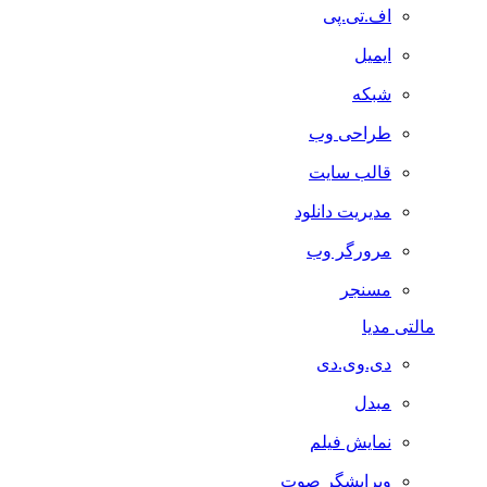
اف.تی.پی
ایمیل
شبکه
طراحی وب
قالب سایت
مدیریت دانلود
مرورگر وب
مسنجر
مالتی مدیا
دی.وی.دی
مبدل
نمایش فیلم
ویرایشگر صوت