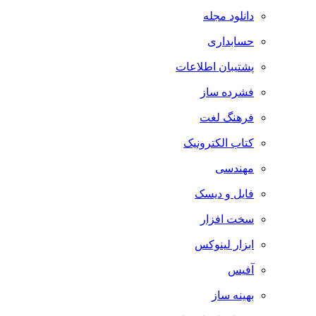
دانلود مجله
حسابداری
پشتیبان اطلاعات
فشرده ساز
فرهنگ لغت
کتاب الکترونیک
مهندسی
فایل و دیسک
سخت افزار
ابزار لینوکس
آفیس
بهینه ساز