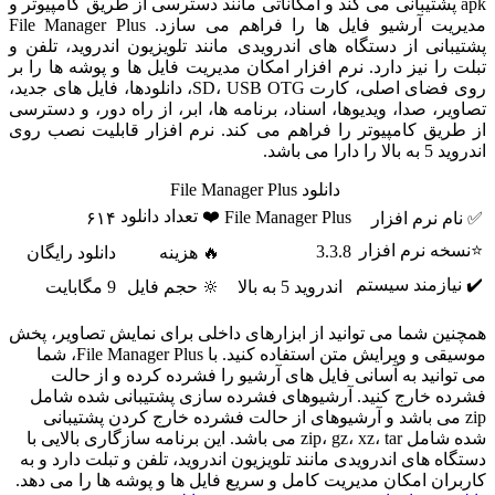
apk پشتیبانی می کند و امکاناتی مانند دسترسی از طریق کامپیوتر و
مدیریت آرشیو فایل ها را فراهم می سازد. File Manager Plus
پشتیبانی از دستگاه های اندرویدی مانند تلویزیون اندروید، تلفن و
تبلت را نیز دارد. نرم افزار امکان مدیریت فایل ها و پوشه ها را بر
روی فضای اصلی، کارت SD، USB OTG، دانلودها، فایل های جدید،
تصاویر، صدا، ویدیوها، اسناد، برنامه ها، ابر، از راه دور، و دسترسی
از طریق کامپیوتر را فراهم می کند. نرم افزار قابلیت نصب روی
اندروید 5 به بالا را دارا می باشد.
دانلود File Manager Plus
❤️ تعداد دانلود
File Manager Plus
✅ نام نرم افزار
۶۱۴
⭐نسخه نرم افزار
3.3.8
🔥 هزینه
دانلود رایگان
✔️ نیازمند سیستم
اندروید 5 به بالا
🔆 حجم فایل
9 مگابایت
همچنین شما می توانید از ابزارهای داخلی برای نمایش تصاویر، پخش
موسیقی و ویرایش متن استفاده کنید. با File Manager Plus، شما
می توانید به آسانی فایل های آرشیو را فشرده کرده و از حالت
فشرده خارج کنید. آرشیوهای فشرده سازی پشتیبانی شده شامل
zip می باشد و آرشیوهای از حالت فشرده خارج کردن پشتیبانی
شده شامل zip، gz، xz، tar می باشد. این برنامه سازگاری بالایی با
دستگاه های اندرویدی مانند تلویزیون اندروید، تلفن و تبلت دارد و به
کاربران امکان مدیریت کامل و سریع فایل ها و پوشه ها را می دهد.