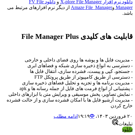
دانلود نرم افزار X-plore File Manager
و
دانلود FV File
Manager
و
Amaze File Manager
از دیگر نرم افزارهای مرتبط می
باشد.
قابلیت های کلیدی File Manager Plus
- مدیریت فایل ها و پوشه ها روی فضای داخلی و خارجی
- دسترسی به انواع ذخیره سازی شبکه و فضاهای ابری
- جستجو، کپی و پیست، فشرده سازی، انتقال فایل ها
- دسترسی از طریق کامپیوتر از طریق پروتکل FTP
- مدیریت برنامه ها و تجزیه و تحلیل فضاهای ذخیره سازی
- پشتیبانی از انواع فرمت های فایل از جمله رسانه ها و apk
- نمایش تصاویر، پخش موسیقی و ویرایش متن با ابزارهای داخلی
- مدیریت آرشیو فایل ها با امکان فشرده سازی و از حالت فشرده
خارج کردن
۲۰ فروردین ۱۴۰۳،‏ ۱۹:۱۹
ادامه مطلب
تبلیغات
دانلود