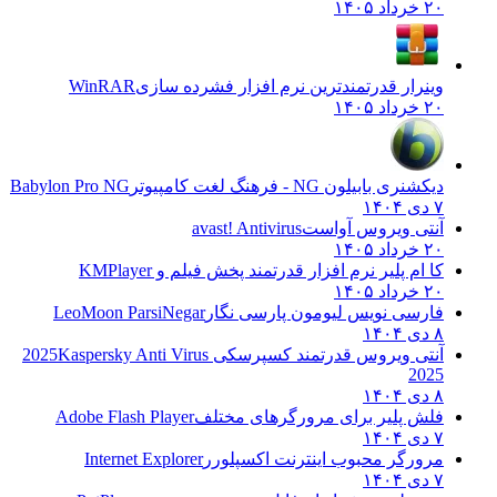
۲۰ خرداد ۱۴۰۵
وینرار قدرتمندترین نرم افزار فشرده سازی
WinRAR
۲۰ خرداد ۱۴۰۵
دیکشنری بابیلون NG - فرهنگ لغت کامپیوتر
Babylon Pro NG
۷ دی ۱۴۰۴
آنتی ویروس آواست
avast! Antivirus
۲۰ خرداد ۱۴۰۵
کا ام پلیر نرم افزار قدرتمند پخش فیلم و
KMPlayer
۲۰ خرداد ۱۴۰۵
فارسی نویس لیومون پارسی نگار
LeoMoon ParsiNegar
۸ دی ۱۴۰۴
آنتی ویروس قدرتمند کسپرسکی 2025
Kaspersky Anti Virus
2025
۸ دی ۱۴۰۴
فلش پلیر برای مرورگرهای مختلف
Adobe Flash Player
۷ دی ۱۴۰۴
مرورگر محبوب اینترنت اکسپلورر
Internet Explorer
۷ دی ۱۴۰۴