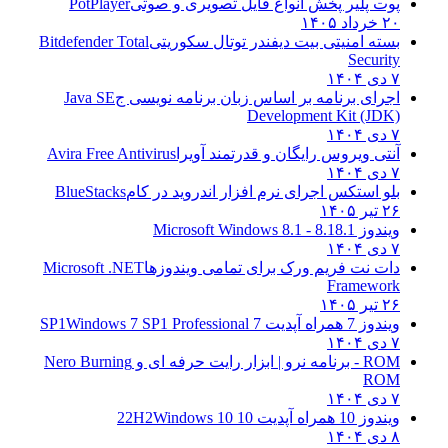
پوت پلیر پخش انواع فایل تصویری و صوتی
PotPlayer
۲۰ خرداد ۱۴۰۵
بسته امنیتی بیت دیفندر توتال سکوریتی
Bitdefender Total
Security
۷ دی ۱۴۰۴
اجرای برنامه بر اساس زبان برنامه نویسی ج
Java SE
Development Kit (JDK)
۷ دی ۱۴۰۴
آنتی ویروس رایگان و قدرتمند آویرا
Avira Free Antivirus
۷ دی ۱۴۰۴
بلو استکس اجرای نرم افزار اندروید در کام
BlueStacks
۲۶ تیر ۱۴۰۵
ویندوز 8.1
8.1 - Microsoft Windows 8.1
۷ دی ۱۴۰۴
دات نت فریم ورک برای تمامی ویندوزها
Microsoft .NET
Framework
۲۶ تیر ۱۴۰۵
ویندوز 7 همراه آپدیت 7 SP1
Windows 7 SP1 Professional
۷ دی ۱۴۰۴
ROM - برنامه نرو | ابزار رایت حرفه ای و
Nero Burning
ROM
۷ دی ۱۴۰۴
ویندوز 10 همراه آپدیت 10 22H2
Windows 10
۸ دی ۱۴۰۴