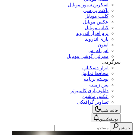
اسکرین سیور موبایل
پاکت پی سی
کلیپ موبایل
عکس موبایل
کتاب موبایل
نرم افزار اندروید
بازی اندروید
آیفون
اس ام اس
معرفی گوشی موبایل
سرگرمی
ابزار دسکتاپ
محافظ نمایش
پوسته برنامه
پس زمینه
دانلود بازی کامپیوتر
عکس ماشین
تصاویر گرافیکی
حالت شب
نوتیفیکیشن
جستجو