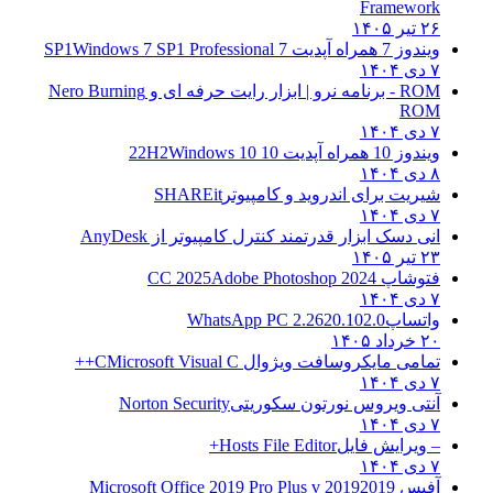
Framework
۲۶ تیر ۱۴۰۵
ویندوز 7 همراه آپدیت 7 SP1
Windows 7 SP1 Professional
۷ دی ۱۴۰۴
ROM - برنامه نرو | ابزار رایت حرفه ای و
Nero Burning
ROM
۷ دی ۱۴۰۴
ویندوز 10 همراه آپدیت 10 22H2
Windows 10
۸ دی ۱۴۰۴
شیریت برای اندروید و کامپیوتر
SHAREit
۷ دی ۱۴۰۴
انی دسک ابزار قدرتمند کنترل کامپیوتر از
AnyDesk
۲۳ تیر ۱۴۰۵
فتوشاپ CC 2025
Adobe Photoshop 2024
۷ دی ۱۴۰۴
واتساپ
WhatsApp PC 2.2620.102.0
۲۰ خرداد ۱۴۰۵
تمامی مایکروسافت ویژوال C
Microsoft Visual C++
۷ دی ۱۴۰۴
آنتی ویروس نورتون سکوریتی
Norton Security
۷ دی ۱۴۰۴
– ویرایش فایل
Hosts File Editor+
۷ دی ۱۴۰۴
آفیس 2019
2019 Microsoft Office 2019 Pro Plus v