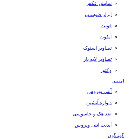
نمایش عکس
ابزار فتوشاپ
فونت
آیکون
تصاویر استوک
تصاویر لایه باز
وکتور
امنیتی
آنتی ویروس
دیواره آتشین
ضد هک و جاسوسی
آپدیت آنتی ویروس
گوناگون