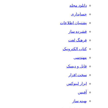
دانلود مجله
حسابداری
پشتیبان اطلاعات
فشرده ساز
فرهنگ لغت
کتاب الکترونیک
مهندسی
فایل و دیسک
سخت افزار
ابزار لینوکس
آفیس
بهینه ساز