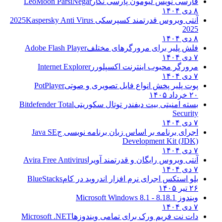
فارسی نویس لیومون پارسی نگار
LeoMoon ParsiNegar
۸ دی ۱۴۰۴
آنتی ویروس قدرتمند کسپرسکی 2025
Kaspersky Anti Virus
2025
۸ دی ۱۴۰۴
فلش پلیر برای مرورگرهای مختلف
Adobe Flash Player
۷ دی ۱۴۰۴
مرورگر محبوب اینترنت اکسپلورر
Internet Explorer
۷ دی ۱۴۰۴
پوت پلیر پخش انواع فایل تصویری و صوتی
PotPlayer
۲۰ خرداد ۱۴۰۵
بسته امنیتی بیت دیفندر توتال سکوریتی
Bitdefender Total
Security
۷ دی ۱۴۰۴
اجرای برنامه بر اساس زبان برنامه نویسی ج
Java SE
Development Kit (JDK)
۷ دی ۱۴۰۴
آنتی ویروس رایگان و قدرتمند آویرا
Avira Free Antivirus
۷ دی ۱۴۰۴
بلو استکس اجرای نرم افزار اندروید در کام
BlueStacks
۲۶ تیر ۱۴۰۵
ویندوز 8.1
8.1 - Microsoft Windows 8.1
۷ دی ۱۴۰۴
دات نت فریم ورک برای تمامی ویندوزها
Microsoft .NET