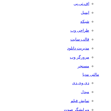
اف.تی.پی
ایمیل
شبکه
طراحی وب
قالب سایت
مدیریت دانلود
مرورگر وب
مسنجر
مالتی مدیا
دی.وی.دی
مبدل
نمایش فیلم
ویرایشگر صوت