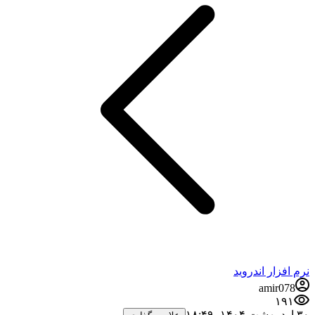
نرم افزار اندروید
amir078
۱۹۱
۳۰ اردیبهشت ۱۴۰۴،‏ ۱۸:۴۹