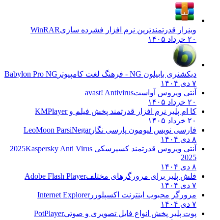
وینرار قدرتمندترین نرم افزار فشرده سازی
WinRAR
۲۰ خرداد ۱۴۰۵
دیکشنری بابیلون NG - فرهنگ لغت کامپیوتر
Babylon Pro NG
۷ دی ۱۴۰۴
آنتی ویروس آواست
avast! Antivirus
۲۰ خرداد ۱۴۰۵
کا ام پلیر نرم افزار قدرتمند پخش فیلم و
KMPlayer
۲۰ خرداد ۱۴۰۵
فارسی نویس لیومون پارسی نگار
LeoMoon ParsiNegar
۸ دی ۱۴۰۴
آنتی ویروس قدرتمند کسپرسکی 2025
Kaspersky Anti Virus
2025
۸ دی ۱۴۰۴
فلش پلیر برای مرورگرهای مختلف
Adobe Flash Player
۷ دی ۱۴۰۴
مرورگر محبوب اینترنت اکسپلورر
Internet Explorer
۷ دی ۱۴۰۴
پوت پلیر پخش انواع فایل تصویری و صوتی
PotPlayer