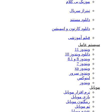
موزیک بی کلام
تیتراژ سریال
دانلود مستند
دانلود کارتون و انیمیشن
فیلم آموزشی
سیستم عامل
ویندوز 11
دانلود ویندوز 10
ویندوز 8 و 8.1
ویندوز 7
ویندوز xp
ویندوز سرور
لینوکس
ویندوز
موبایل
نرم افزار موبایل
بازی موبایل
رینگتون موبایل
تم موبایل
نقشه موبایل