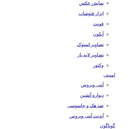
نمایش عکس
ابزار فتوشاپ
فونت
آیکون
تصاویر استوک
تصاویر لایه باز
وکتور
امنیتی
آنتی ویروس
دیواره آتشین
ضد هک و جاسوسی
آپدیت آنتی ویروس
گوناگون