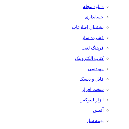
دانلود مجله
حسابداری
پشتیبان اطلاعات
فشرده ساز
فرهنگ لغت
کتاب الکترونیک
مهندسی
فایل و دیسک
سخت افزار
ابزار لینوکس
آفیس
بهینه ساز