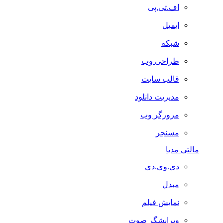
اف.تی.پی
ایمیل
شبکه
طراحی وب
قالب سایت
مدیریت دانلود
مرورگر وب
مسنجر
مالتی مدیا
دی.وی.دی
مبدل
نمایش فیلم
ویرایشگر صوت