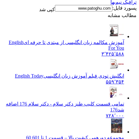
ترافیک نیم‌بها
پسورد فایل:
کپی شد
مطالب مشابه
آموزش مکالمه زبان انگلیسی از مبتدی تا حرفه ای
English
For You
۳٬۴۲۵٬۵۸۸
انگلیش تودی فیلم آموزش زبان انگليسی
English Today
۵۵۹٬۳۵۴
تمامی قسمت کلیپ طنز دکتر سلام - دکتر سلام 176 اضافه
شد
176
۷۲۸٬۰۰۰
مجموعه دورهمی کیفیت بالا – قسمت 1 تا 60
1 60