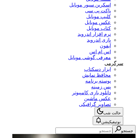
اسکرین سیور موبایل
پاکت پی سی
کلیپ موبایل
عکس موبایل
کتاب موبایل
نرم افزار اندروید
بازی اندروید
آیفون
اس ام اس
معرفی گوشی موبایل
سرگرمی
ابزار دسکتاپ
محافظ نمایش
پوسته برنامه
پس زمینه
دانلود بازی کامپیوتر
عکس ماشین
تصاویر گرافیکی
حالت شب
نوتیفیکیشن
جستجو