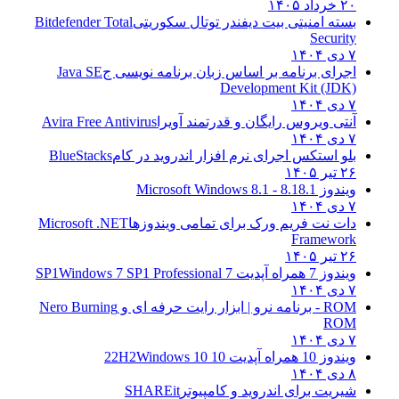
۲۰ خرداد ۱۴۰۵
بسته امنیتی بیت دیفندر توتال سکوریتی
Bitdefender Total
Security
۷ دی ۱۴۰۴
اجرای برنامه بر اساس زبان برنامه نویسی ج
Java SE
Development Kit (JDK)
۷ دی ۱۴۰۴
آنتی ویروس رایگان و قدرتمند آویرا
Avira Free Antivirus
۷ دی ۱۴۰۴
بلو استکس اجرای نرم افزار اندروید در کام
BlueStacks
۲۶ تیر ۱۴۰۵
ویندوز 8.1
8.1 - Microsoft Windows 8.1
۷ دی ۱۴۰۴
دات نت فریم ورک برای تمامی ویندوزها
Microsoft .NET
Framework
۲۶ تیر ۱۴۰۵
ویندوز 7 همراه آپدیت 7 SP1
Windows 7 SP1 Professional
۷ دی ۱۴۰۴
ROM - برنامه نرو | ابزار رایت حرفه ای و
Nero Burning
ROM
۷ دی ۱۴۰۴
ویندوز 10 همراه آپدیت 10 22H2
Windows 10
۸ دی ۱۴۰۴
شیریت برای اندروید و کامپیوتر
SHAREit