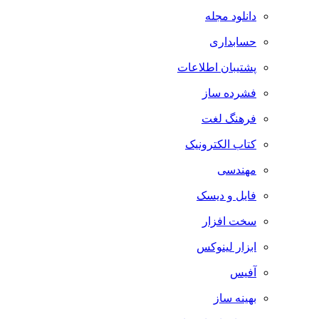
دانلود مجله
حسابداری
پشتیبان اطلاعات
فشرده ساز
فرهنگ لغت
کتاب الکترونیک
مهندسی
فایل و دیسک
سخت افزار
ابزار لینوکس
آفیس
بهینه ساز