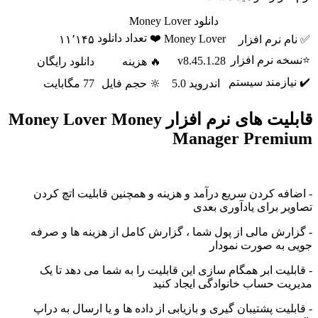
دانلود Money Lover
❤️ تعداد دانلود
Money Lover
 نرم افزار
۱۱٬۱۴۵
ه نرم افزار
v8.45.1.28
🔥 هزینه
دانلود رایگان
ازمند سیستم
اندروید 5.0
🔆 حجم فایل
77 مگابایت
قابلیت های نرم افزار Money Lover Money
Manager Prem
فه کردن سریع درآمد و هزینه و همچنین قابلیت اتچ کردن
ر برای یادآوری بعدی
رش مالی از پول شما ، گزارش کامل از هزینه ها و صرفه
به صورت نمودار
لیت ابر همگام سازی این قابلیت را به شما می دهد تا یک
ت حساب خانوادگی ایجاد کنید
لیت پشتیبان گیری و بازیابی از داده ها و یا ارسال به دراپ