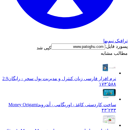
 نیم‌بها
 فایل:
کپی شد
ب مشابه
نرم افزار فارسی زبان کنترل و مدیریت پول سحر - رایگان
2.9
۱۷۳٬۵۸۸
ساخت کاردستی کاغذ - اوریگامی - آندروید
Money Origami
۴۳٬۲۳۳