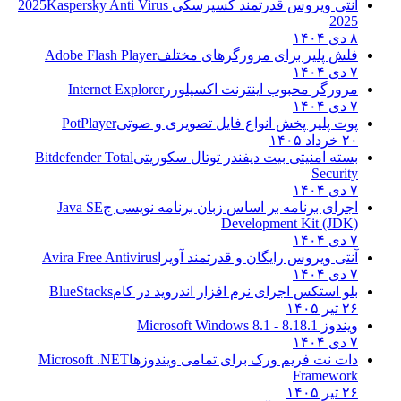
آنتی ویروس قدرتمند کسپرسکی 2025
Kaspersky Anti Virus
2025
۸ دی ۱۴۰۴
فلش پلیر برای مرورگرهای مختلف
Adobe Flash Player
۷ دی ۱۴۰۴
مرورگر محبوب اینترنت اکسپلورر
Internet Explorer
۷ دی ۱۴۰۴
پوت پلیر پخش انواع فایل تصویری و صوتی
PotPlayer
۲۰ خرداد ۱۴۰۵
بسته امنیتی بیت دیفندر توتال سکوریتی
Bitdefender Total
Security
۷ دی ۱۴۰۴
اجرای برنامه بر اساس زبان برنامه نویسی ج
Java SE
Development Kit (JDK)
۷ دی ۱۴۰۴
آنتی ویروس رایگان و قدرتمند آویرا
Avira Free Antivirus
۷ دی ۱۴۰۴
بلو استکس اجرای نرم افزار اندروید در کام
BlueStacks
۲۶ تیر ۱۴۰۵
ویندوز 8.1
8.1 - Microsoft Windows 8.1
۷ دی ۱۴۰۴
دات نت فریم ورک برای تمامی ویندوزها
Microsoft .NET
Framework
۲۶ تیر ۱۴۰۵