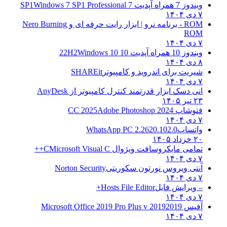
ویندوز 7 همراه آپدیت 7 SP1
Windows 7 SP1 Professional
۷ دی ۱۴۰۴
ROM - برنامه نرو | ابزار رایت حرفه ای و
Nero Burning
ROM
۷ دی ۱۴۰۴
ویندوز 10 همراه آپدیت 10 22H2
Windows 10
۸ دی ۱۴۰۴
شیریت برای اندروید و کامپیوتر
SHAREit
۷ دی ۱۴۰۴
انی دسک ابزار قدرتمند کنترل کامپیوتر از
AnyDesk
۲۳ تیر ۱۴۰۵
فتوشاپ CC 2025
Adobe Photoshop 2024
۷ دی ۱۴۰۴
واتساپ
WhatsApp PC 2.2620.102.0
۲۰ خرداد ۱۴۰۵
تمامی مایکروسافت ویژوال C
Microsoft Visual C++
۷ دی ۱۴۰۴
آنتی ویروس نورتون سکوریتی
Norton Security
۷ دی ۱۴۰۴
– ویرایش فایل
Hosts File Editor+
۷ دی ۱۴۰۴
آفیس 2019
2019 Microsoft Office 2019 Pro Plus v
۷ دی ۱۴۰۴