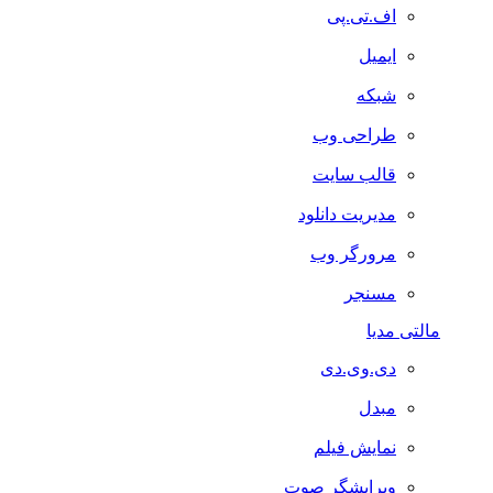
اف.تی.پی
ایمیل
شبکه
طراحی وب
قالب سایت
مدیریت دانلود
مرورگر وب
مسنجر
مالتی مدیا
دی.وی.دی
مبدل
نمایش فیلم
ویرایشگر صوت