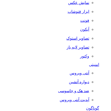
نمایش عکس
ابزار فتوشاپ
فونت
آیکون
تصاویر استوک
تصاویر لایه باز
وکتور
امنیتی
آنتی ویروس
دیواره آتشین
ضد هک و جاسوسی
آپدیت آنتی ویروس
گوناگون