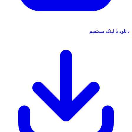
د با لینک مستقیم