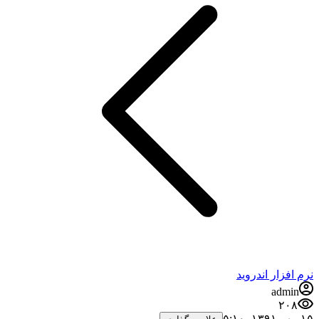
فزار اندروید
admi
۲۰