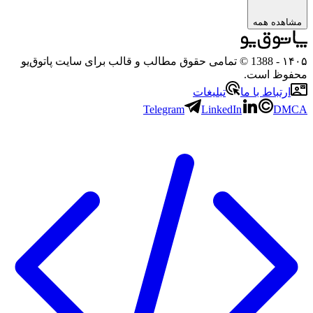
هده همه
۱
- 1388 © تمامی حقوق مطالب و قالب برای سایت پاتوق‌یو
وظ است.
رتباط با ما
تبلیغات
Telegram
LinkedIn
D