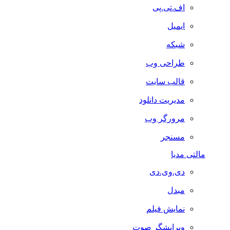
اف.تی.پی
ایمیل
شبکه
طراحی وب
قالب سایت
مدیریت دانلود
مرورگر وب
مسنجر
مالتی مدیا
دی.وی.دی
مبدل
نمایش فیلم
ویرایشگر صوت