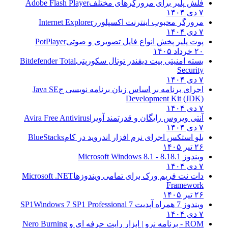
فلش پلیر برای مرورگرهای مختلف
Adobe Flash Player
۷ دی ۱۴۰۴
مرورگر محبوب اینترنت اکسپلورر
Internet Explorer
۷ دی ۱۴۰۴
پوت پلیر پخش انواع فایل تصویری و صوتی
PotPlayer
۲۰ خرداد ۱۴۰۵
بسته امنیتی بیت دیفندر توتال سکوریتی
Bitdefender Total
Security
۷ دی ۱۴۰۴
اجرای برنامه بر اساس زبان برنامه نویسی ج
Java SE
Development Kit (JDK)
۷ دی ۱۴۰۴
آنتی ویروس رایگان و قدرتمند آویرا
Avira Free Antivirus
۷ دی ۱۴۰۴
بلو استکس اجرای نرم افزار اندروید در کام
BlueStacks
۲۶ تیر ۱۴۰۵
ویندوز 8.1
8.1 - Microsoft Windows 8.1
۷ دی ۱۴۰۴
دات نت فریم ورک برای تمامی ویندوزها
Microsoft .NET
Framework
۲۶ تیر ۱۴۰۵
ویندوز 7 همراه آپدیت 7 SP1
Windows 7 SP1 Professional
۷ دی ۱۴۰۴
ROM - برنامه نرو | ابزار رایت حرفه ای و
Nero Burning