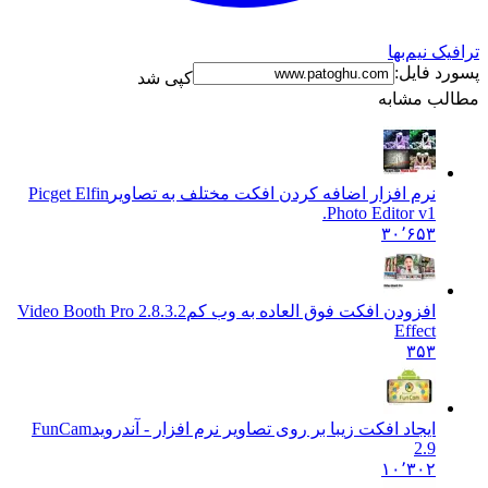
ک نیم‌بها
د فایل:
کپی شد
ب مشابه
نرم افزار اضافه کردن افکت مختلف به تصاویر
Picget Elfin
Photo Editor v1.
۳۰٬۶۵۳
افزودن افکت فوق العاده به وب کم
Video Booth Pro 2.8.3.2
Effect
۳۵۳
ایجاد افکت زیبا بر روی تصاویر نرم افزار - آندروید
FunCam
2.9
۱۰٬۳۰۲