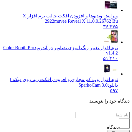
ویرایش ویدیوها و افزودن افکت جالب نرم افزار X
2922
muvee Reveal X 11.0.0.26762 Bu
۳۶٬۳۷۵
نرم افزار تغییر رنگ آمیزی تصاویر در آندروید
Color Booth Pro
v1.4.2
۵۱٬۴۱۰
نرم افزار وب کم مجازی و افزودن افکت زیبا روی وبکم |
دانلود
SparkoCam 3.0
۵۹۷
ه خود را بنویسید
دیدگاه