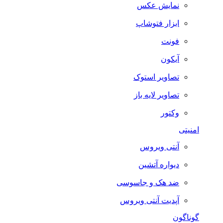
نمایش عکس
ابزار فتوشاپ
فونت
آیکون
تصاویر استوک
تصاویر لایه باز
وکتور
امنیتی
آنتی ویروس
دیواره آتشین
ضد هک و جاسوسی
آپدیت آنتی ویروس
گوناگون