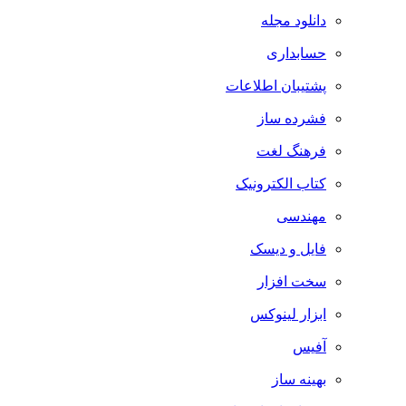
دانلود مجله
حسابداری
پشتیبان اطلاعات
فشرده ساز
فرهنگ لغت
کتاب الکترونیک
مهندسی
فایل و دیسک
سخت افزار
ابزار لینوکس
آفیس
بهینه ساز