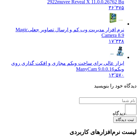
2922
muvee Reveal X 11.0.0.26762 Bu
۳۶٬۳۷۵
نرم افزار مدیریت وب کم و ارسال تصاویر جعلی
Magic
Camera 8.9
۱۷٬۳۳۸
ابزار عالی برای ساخت وبکم مجازی و افکت گذاری روی
وبکم
ManyCam 9.0.0.16
۱۳٬۵۷۰
ه خود را بنویسید
دیدگاه
دیدگاه
 نرم‌افزارهای کاربردی