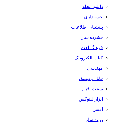
دانلود مجله
حسابداری
پشتیبان اطلاعات
فشرده ساز
فرهنگ لغت
کتاب الکترونیک
مهندسی
فایل و دیسک
سخت افزار
ابزار لینوکس
آفیس
بهینه ساز