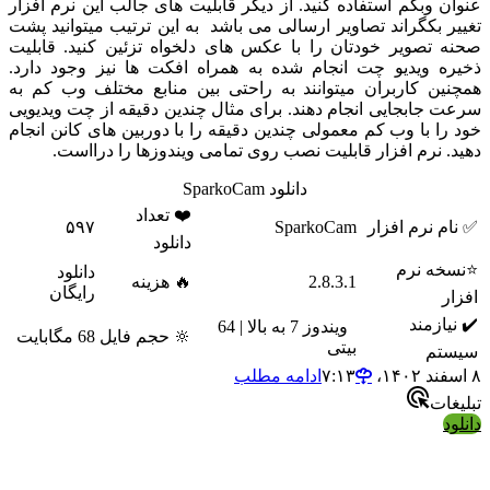
ن وبکم استفاده کنید. از دیگر قابلیت های جالب این نرم افزار
ر بکگراند تصاویر ارسالی می باشد به این ترتیب میتوانید پشت
 تصویر خودتان را با عکس های دلخواه تزئین کنید. قابلیت
ه ویدیو چت انجام شده به همراه افکت ها نیز وجود دارد.
ین کاربران میتوانند به راحتی بین منابع مختلف وب کم به
 جابجایی انجام دهند. برای مثال چندین دقیقه از چت ویدیویی
را با وب کم معمولی چندین دقیقه را با دوربین های کانن انجام
. نرم افزار قابلیت نصب روی تمامی ویندوزها را درااست.
دانلود SparkoCam
❤️ تعداد
م نرم افزار
SparkoCam
۵۹۷
دانلود
خه نرم
دانلود
2.8.3.1
🔥 هزینه
رایگان
ر
یازمند
ویندوز 7 به بالا | 64
🔆 حجم فایل
68 مگابایت
بیتی
تم
ادامه مطلب
ات
د