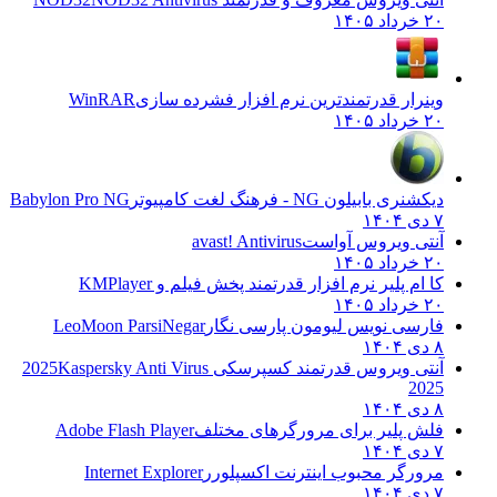
۲۰ خرداد ۱۴۰۵
وینرار قدرتمندترین نرم افزار فشرده سازی
WinRAR
۲۰ خرداد ۱۴۰۵
دیکشنری بابیلون NG - فرهنگ لغت کامپیوتر
Babylon Pro NG
۷ دی ۱۴۰۴
آنتی ویروس آواست
avast! Antivirus
۲۰ خرداد ۱۴۰۵
کا ام پلیر نرم افزار قدرتمند پخش فیلم و
KMPlayer
۲۰ خرداد ۱۴۰۵
فارسی نویس لیومون پارسی نگار
LeoMoon ParsiNegar
۸ دی ۱۴۰۴
آنتی ویروس قدرتمند کسپرسکی 2025
Kaspersky Anti Virus
2025
۸ دی ۱۴۰۴
فلش پلیر برای مرورگرهای مختلف
Adobe Flash Player
۷ دی ۱۴۰۴
مرورگر محبوب اینترنت اکسپلورر
Internet Explorer
۷ دی ۱۴۰۴