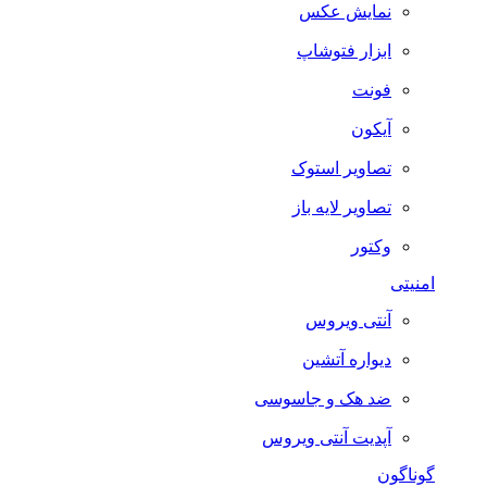
نمایش عکس
ابزار فتوشاپ
فونت
آیکون
تصاویر استوک
تصاویر لایه باز
وکتور
امنیتی
آنتی ویروس
دیواره آتشین
ضد هک و جاسوسی
آپدیت آنتی ویروس
گوناگون