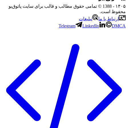
۱
- 1388 © تمامی حقوق مطالب و قالب برای سایت پاتوق‌یو
وظ است.
رتباط با ما
تبلیغات
Telegram
LinkedIn
D