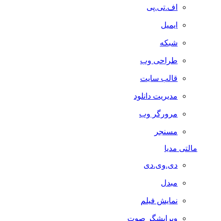
اف.تی.پی
ایمیل
شبکه
طراحی وب
قالب سایت
مدیریت دانلود
مرورگر وب
مسنجر
مالتی مدیا
دی.وی.دی
مبدل
نمایش فیلم
ویرایشگر صوت