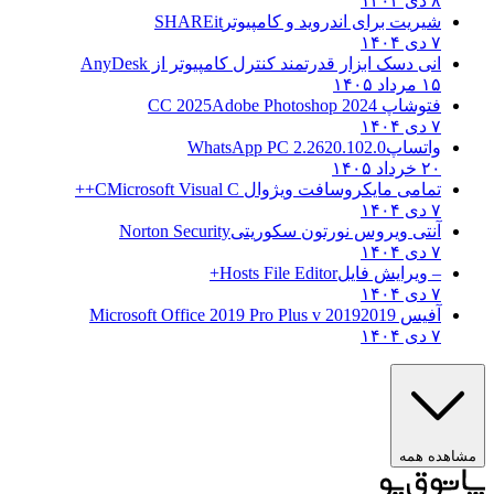
۸ دی ۱۴۰۴
شیریت برای اندروید و کامپیوتر
SHAREit
۷ دی ۱۴۰۴
انی دسک ابزار قدرتمند کنترل کامپیوتر از
AnyDesk
۱۵ مرداد ۱۴۰۵
فتوشاپ CC 2025
Adobe Photoshop 2024
۷ دی ۱۴۰۴
واتساپ
WhatsApp PC 2.2620.102.0
۲۰ خرداد ۱۴۰۵
تمامی مایکروسافت ویژوال C
Microsoft Visual C++
۷ دی ۱۴۰۴
آنتی ویروس نورتون سکوریتی
Norton Security
۷ دی ۱۴۰۴
– ویرایش فایل
Hosts File Editor+
۷ دی ۱۴۰۴
آفیس 2019
2019 Microsoft Office 2019 Pro Plus v
۷ دی ۱۴۰۴
هده همه