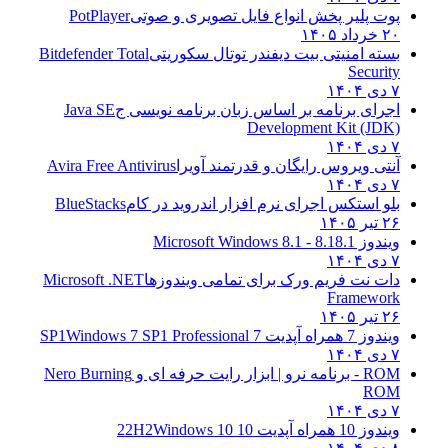
پوت پلیر پخش انواع فایل تصویری و صوتی
PotPlayer
۲۰ خرداد ۱۴۰۵
بسته امنیتی بیت دیفندر توتال سکوریتی
Bitdefender Total
Security
۷ دی ۱۴۰۴
اجرای برنامه بر اساس زبان برنامه نویسی ج
Java SE
Development Kit (JDK)
۷ دی ۱۴۰۴
آنتی ویروس رایگان و قدرتمند آویرا
Avira Free Antivirus
۷ دی ۱۴۰۴
بلو استکس اجرای نرم افزار اندروید در کام
BlueStacks
۲۶ تیر ۱۴۰۵
ویندوز 8.1
8.1 - Microsoft Windows 8.1
۷ دی ۱۴۰۴
دات نت فریم ورک برای تمامی ویندوزها
Microsoft .NET
Framework
۲۶ تیر ۱۴۰۵
ویندوز 7 همراه آپدیت 7 SP1
Windows 7 SP1 Professional
۷ دی ۱۴۰۴
ROM - برنامه نرو | ابزار رایت حرفه ای و
Nero Burning
ROM
۷ دی ۱۴۰۴
ویندوز 10 همراه آپدیت 10 22H2
Windows 10