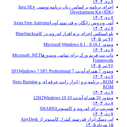
۷ دی ۱۴۰۴
اجرای برنامه بر اساس زبان برنامه نویسی ج
Java SE
Development Kit (JDK)
۷ دی ۱۴۰۴
آنتی ویروس رایگان و قدرتمند آویرا
Avira Free Antivirus
۷ دی ۱۴۰۴
بلو استکس اجرای نرم افزار اندروید در کام
BlueStacks
۲۶ تیر ۱۴۰۵
ویندوز 8.1
8.1 - Microsoft Windows 8.1
۷ دی ۱۴۰۴
دات نت فریم ورک برای تمامی ویندوزها
Microsoft .NET
Framework
۲۶ تیر ۱۴۰۵
ویندوز 7 همراه آپدیت 7 SP1
Windows 7 SP1 Professional
۷ دی ۱۴۰۴
ROM - برنامه نرو | ابزار رایت حرفه ای و
Nero Burning
ROM
۷ دی ۱۴۰۴
ویندوز 10 همراه آپدیت 10 22H2
Windows 10
۸ دی ۱۴۰۴
شیریت برای اندروید و کامپیوتر
SHAREit
۷ دی ۱۴۰۴
انی دسک ابزار قدرتمند کنترل کامپیوتر از
AnyDesk
۱۵ مرداد ۱۴۰۵