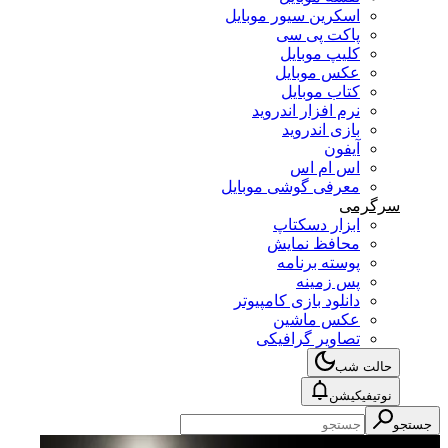
اسکرین سیور موبایل
پاکت پی سی
کلیپ موبایل
عکس موبایل
کتاب موبایل
نرم افزار اندروید
بازی اندروید
آیفون
اس ام اس
معرفی گوشی موبایل
سرگرمی
ابزار دسکتاپ
محافظ نمایش
پوسته برنامه
پس زمینه
دانلود بازی کامپیوتر
عکس ماشین
تصاویر گرافیکی
حالت شب
نوتیفیکیشن
جستجو