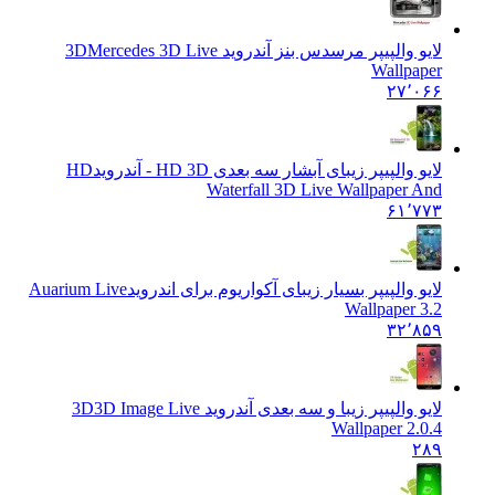
لایو والپیپر مرسدس بنز آندروید 3D
Mercedes 3D Live
Wallpaper
۲۷٬۰۶۶
لایو والپیپر زیبای آبشار سه بعدی HD 3D - آندروید
HD
Waterfall 3D Live Wallpaper And
۶۱٬۷۷۳
لایو والپیپر بسیار زیبای آکواریوم برای اندروید
Auarium Live
Wallpaper 3.2
۳۲٬۸۵۹
لایو والپیپر زیبا و سه بعدی آندروید 3D
3D Image Live
Wallpaper 2.0.4
۲۸۹