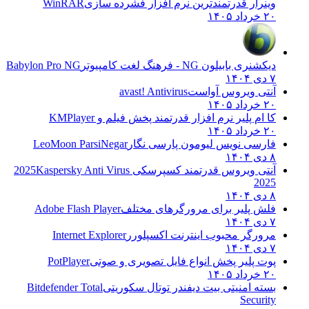
وینرار قدرتمندترین نرم افزار فشرده سازی
WinRAR
۲۰ خرداد ۱۴۰۵
دیکشنری بابیلون NG - فرهنگ لغت کامپیوتر
Babylon Pro NG
۷ دی ۱۴۰۴
آنتی ویروس آواست
avast! Antivirus
۲۰ خرداد ۱۴۰۵
کا ام پلیر نرم افزار قدرتمند پخش فیلم و
KMPlayer
۲۰ خرداد ۱۴۰۵
فارسی نویس لیومون پارسی نگار
LeoMoon ParsiNegar
۸ دی ۱۴۰۴
آنتی ویروس قدرتمند کسپرسکی 2025
Kaspersky Anti Virus
2025
۸ دی ۱۴۰۴
فلش پلیر برای مرورگرهای مختلف
Adobe Flash Player
۷ دی ۱۴۰۴
مرورگر محبوب اینترنت اکسپلورر
Internet Explorer
۷ دی ۱۴۰۴
پوت پلیر پخش انواع فایل تصویری و صوتی
PotPlayer
۲۰ خرداد ۱۴۰۵
بسته امنیتی بیت دیفندر توتال سکوریتی
Bitdefender Total
Security