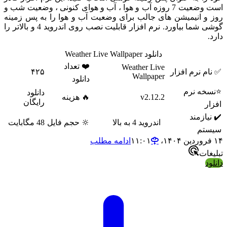
است وضعیت 7 روزه آب و هوا ، آب و هوای کنونی ، وضعیت شب و
وز و انیمیشن های جالب برای وضعیت آب و هوا را به پس زمینه
گوشی شما بیاورد. نرم افزار قابلیت نصب روی اندروید 4 و بالاتر را
ارد.
دانلود Weather Live Wallpaper
❤️ تعداد
Weather Live
✅ نام نرم افزار
۴۲۵
Wallpaper
دانلود
⭐نسخه نرم
دانلود
v2.12.2
🔥 هزینه
رایگان
افزار
✔️ نیازمند
اندروید 4 به بالا
🔆 حجم فایل
48 مگابایت
سیستم
فروردین ۱۴۰۴،‏ ۱۱:۰۱
ادامه مطلب
بلیغات
انلود