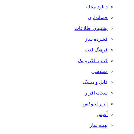
دانلود مجله
حسابداری
پشتیبان اطلاعات
فشرده ساز
فرهنگ لغت
کتاب الکترونیک
مهندسی
فایل و دیسک
سخت افزار
ابزار لینوکس
آفیس
بهینه ساز