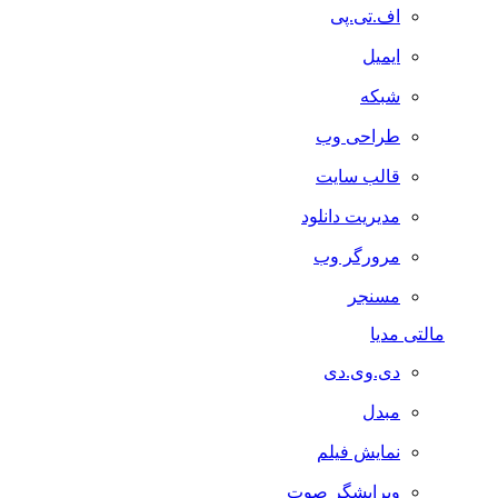
اف.تی.پی
ایمیل
شبکه
طراحی وب
قالب سایت
مدیریت دانلود
مرورگر وب
مسنجر
مالتی مدیا
دی.وی.دی
مبدل
نمایش فیلم
ویرایشگر صوت