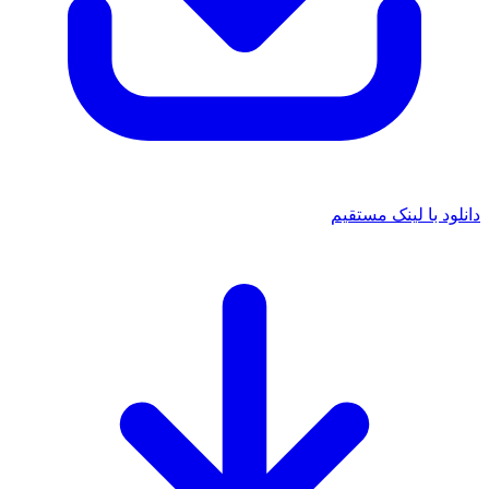
د با لینک مستقیم