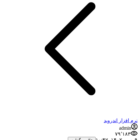
فزار اندروید
admi
۷۹٬۱۸