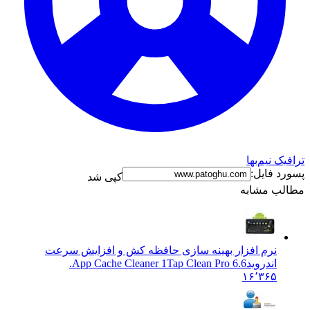
ک نیم‌بها
د فایل:
کپی شد
ب مشابه
نرم افزار بهینه سازی حافظه کش و افزایش سرعت
اندروید
App Cache Cleaner 1Tap Clean Pro 6.6.
۱۶٬۳۶۵