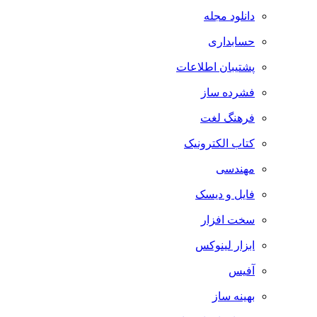
دانلود مجله
حسابداری
پشتیبان اطلاعات
فشرده ساز
فرهنگ لغت
کتاب الکترونیک
مهندسی
فایل و دیسک
سخت افزار
ابزار لینوکس
آفیس
بهینه ساز