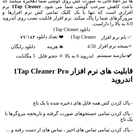
یز اطلاعاتی به صورت کش روی گوشی شما ذهخیره میکنند که
ث کاهش سرعت گوشی شما می شود.
1Tap Cleaner
نرم
ری است که تنها با یک کلیک تمامی کش نرم افزارها و
گرهای شما را پاک میکند. نرم افزار قابلیت نصب روی اندروید
دانلود 1Tap Cleaner
❤️ تعداد دانلود
1Tap Cleaner
م نرم افزار
۷۹٬۱۸۳
ه نرم افزار
4.50
🔥 هزینه
دانلود رایگان
یازمند سیستم
اندروید 6 به بالا
🔆 حجم فایل
5 مگابایت
قابلیت های نرم افزار 1Tap Cleaner Pro
روید
ک کردن کش همه فایل های ذخیره شده با یک تاچ
ک کردن تمامی جستجوهای صورت گرفته و تاریخچه مروگرها با
اچ
ک کردن تمامی تماس های اخیر ، تماس های از دست رفته و ...