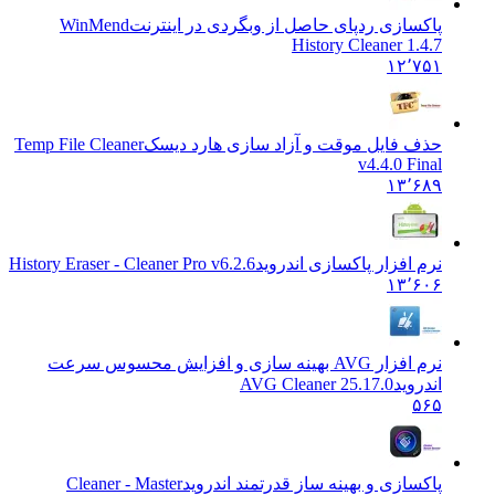
پاکسازی ردپای حاصل از وبگردی در اینترنت
WinMend
History Cleaner 1.4.7
۱۲٬۷۵۱
حذف فایل موقت و آزاد سازی هارد دیسک
Temp File Cleaner
v4.4.0 Final
۱۳٬۶۸۹
نرم افزار پاکسازی اندروید
History Eraser - Cleaner Pro v6.2.6
۱۳٬۶۰۶
نرم افزار AVG بهینه سازی و افزایش محسوس سرعت
اندروید
25.17.0 AVG Cleaner
۵۶۵
پاکسازی و بهینه ساز قدرتمند اندروید
Cleaner - Master