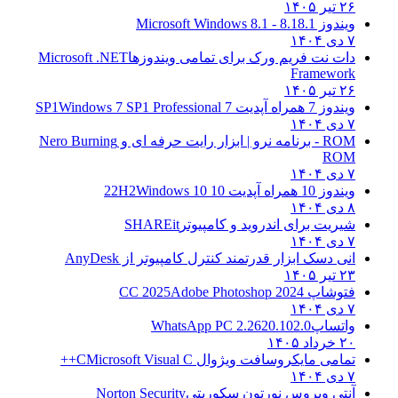
۲۶ تیر ۱۴۰۵
ویندوز 8.1
8.1 - Microsoft Windows 8.1
۷ دی ۱۴۰۴
دات نت فریم ورک برای تمامی ویندوزها
Microsoft .NET
Framework
۲۶ تیر ۱۴۰۵
ویندوز 7 همراه آپدیت 7 SP1
Windows 7 SP1 Professional
۷ دی ۱۴۰۴
ROM - برنامه نرو | ابزار رایت حرفه ای و
Nero Burning
ROM
۷ دی ۱۴۰۴
ویندوز 10 همراه آپدیت 10 22H2
Windows 10
۸ دی ۱۴۰۴
شیریت برای اندروید و کامپیوتر
SHAREit
۷ دی ۱۴۰۴
انی دسک ابزار قدرتمند کنترل کامپیوتر از
AnyDesk
۲۳ تیر ۱۴۰۵
فتوشاپ CC 2025
Adobe Photoshop 2024
۷ دی ۱۴۰۴
واتساپ
WhatsApp PC 2.2620.102.0
۲۰ خرداد ۱۴۰۵
تمامی مایکروسافت ویژوال C
Microsoft Visual C++
۷ دی ۱۴۰۴
آنتی ویروس نورتون سکوریتی
Norton Security