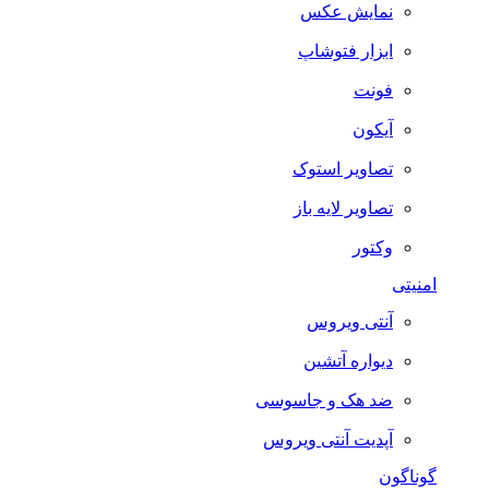
نمایش عکس
ابزار فتوشاپ
فونت
آیکون
تصاویر استوک
تصاویر لایه باز
وکتور
امنیتی
آنتی ویروس
دیواره آتشین
ضد هک و جاسوسی
آپدیت آنتی ویروس
گوناگون