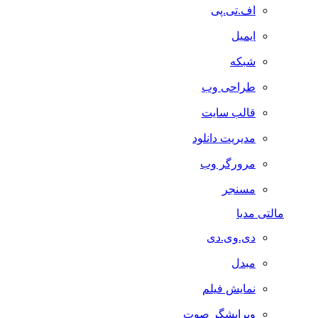
اف.تی.پی
ایمیل
شبکه
طراحی وب
قالب سایت
مدیریت دانلود
مرورگر وب
مسنجر
مالتی مدیا
دی.وی.دی
مبدل
نمایش فیلم
ویرایشگر صوت