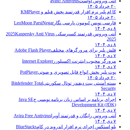
آنتی ویروس آواست
avast! Antivirus
۲۰ خرداد ۱۴۰۵
کا ام پلیر نرم افزار قدرتمند پخش فیلم و
KMPlayer
۲۰ خرداد ۱۴۰۵
فارسی نویس لیومون پارسی نگار
LeoMoon ParsiNegar
۸ دی ۱۴۰۴
آنتی ویروس قدرتمند کسپرسکی 2025
Kaspersky Anti Virus
2025
۸ دی ۱۴۰۴
فلش پلیر برای مرورگرهای مختلف
Adobe Flash Player
۷ دی ۱۴۰۴
مرورگر محبوب اینترنت اکسپلورر
Internet Explorer
۷ دی ۱۴۰۴
پوت پلیر پخش انواع فایل تصویری و صوتی
PotPlayer
۲۰ خرداد ۱۴۰۵
بسته امنیتی بیت دیفندر توتال سکوریتی
Bitdefender Total
Security
۷ دی ۱۴۰۴
اجرای برنامه بر اساس زبان برنامه نویسی ج
Java SE
Development Kit (JDK)
۷ دی ۱۴۰۴
آنتی ویروس رایگان و قدرتمند آویرا
Avira Free Antivirus
۷ دی ۱۴۰۴
بلو استکس اجرای نرم افزار اندروید در کام
BlueStacks