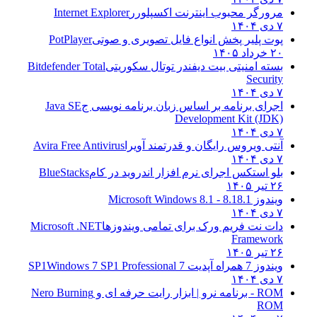
مرورگر محبوب اینترنت اکسپلورر
Internet Explorer
۷ دی ۱۴۰۴
پوت پلیر پخش انواع فایل تصویری و صوتی
PotPlayer
۲۰ خرداد ۱۴۰۵
بسته امنیتی بیت دیفندر توتال سکوریتی
Bitdefender Total
Security
۷ دی ۱۴۰۴
اجرای برنامه بر اساس زبان برنامه نویسی ج
Java SE
Development Kit (JDK)
۷ دی ۱۴۰۴
آنتی ویروس رایگان و قدرتمند آویرا
Avira Free Antivirus
۷ دی ۱۴۰۴
بلو استکس اجرای نرم افزار اندروید در کام
BlueStacks
۲۶ تیر ۱۴۰۵
ویندوز 8.1
8.1 - Microsoft Windows 8.1
۷ دی ۱۴۰۴
دات نت فریم ورک برای تمامی ویندوزها
Microsoft .NET
Framework
۲۶ تیر ۱۴۰۵
ویندوز 7 همراه آپدیت 7 SP1
Windows 7 SP1 Professional
۷ دی ۱۴۰۴
ROM - برنامه نرو | ابزار رایت حرفه ای و
Nero Burning
ROM