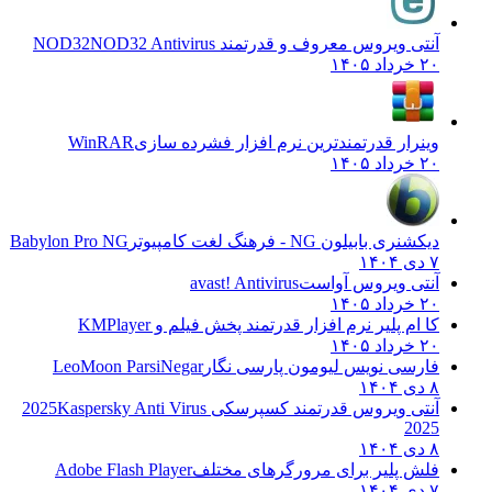
آنتی ویروس معروف و قدرتمند NOD32
NOD32 Antivirus
۲۰ خرداد ۱۴۰۵
وینرار قدرتمندترین نرم افزار فشرده سازی
WinRAR
۲۰ خرداد ۱۴۰۵
دیکشنری بابیلون NG - فرهنگ لغت کامپیوتر
Babylon Pro NG
۷ دی ۱۴۰۴
آنتی ویروس آواست
avast! Antivirus
۲۰ خرداد ۱۴۰۵
کا ام پلیر نرم افزار قدرتمند پخش فیلم و
KMPlayer
۲۰ خرداد ۱۴۰۵
فارسی نویس لیومون پارسی نگار
LeoMoon ParsiNegar
۸ دی ۱۴۰۴
آنتی ویروس قدرتمند کسپرسکی 2025
Kaspersky Anti Virus
2025
۸ دی ۱۴۰۴
فلش پلیر برای مرورگرهای مختلف
Adobe Flash Player
۷ دی ۱۴۰۴