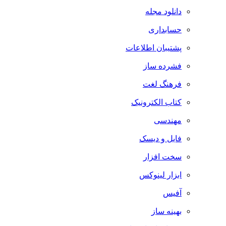
دانلود مجله
حسابداری
پشتیبان اطلاعات
فشرده ساز
فرهنگ لغت
کتاب الکترونیک
مهندسی
فایل و دیسک
سخت افزار
ابزار لینوکس
آفیس
بهینه ساز