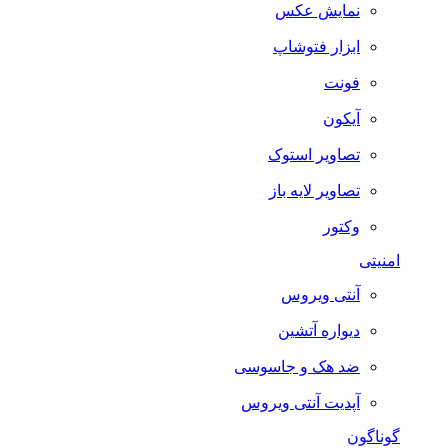
نمایش عکس
ابزار فتوشاپ
فونت
آیکون
تصاویر استوک
تصاویر لایه باز
وکتور
امنیتی
آنتی ویروس
دیواره آتشین
ضد هک و جاسوسی
آپدیت آنتی ویروس
گوناگون