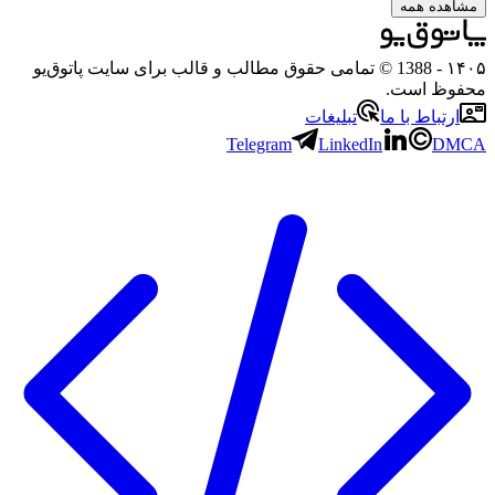
هده همه
۱
- 1388 © تمامی حقوق مطالب و قالب برای سایت پاتوق‌یو
وظ است.
رتباط با ما
تبلیغات
Telegram
LinkedIn
D