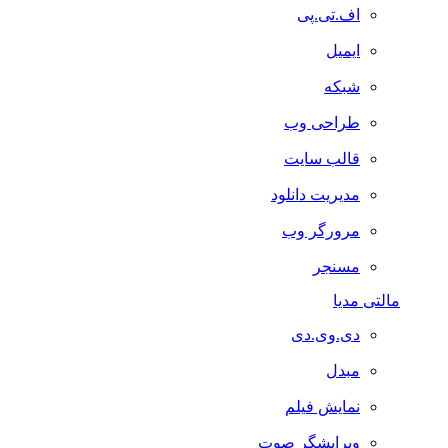
اف.تی.پی
ایمیل
شبکه
طراحی وب
قالب سایت
مدیریت دانلود
مرورگر وب
مسنجر
مالتی مدیا
دی.وی.دی
مبدل
نمایش فیلم
ویرایشگر صوت