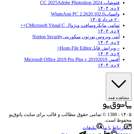
فتوشاپ CC 2025
Adobe Photoshop 2024
۷ دی ۱۴۰۴
واتساپ
WhatsApp PC 2.2620.102.0
۲۰ خرداد ۱۴۰۵
تمامی مایکروسافت ویژوال C
Microsoft Visual C++
۷ دی ۱۴۰۴
آنتی ویروس نورتون سکوریتی
Norton Security
۷ دی ۱۴۰۴
– ویرایش فایل
Hosts File Editor+
۷ دی ۱۴۰۴
آفیس 2019
2019 Microsoft Office 2019 Pro Plus v
۷ دی ۱۴۰۴
ده همه
- 1388 © تمامی حقوق مطالب و قالب برای سایت پاتوق‌یو
ظ است.
تباط با ما
تبلیغات