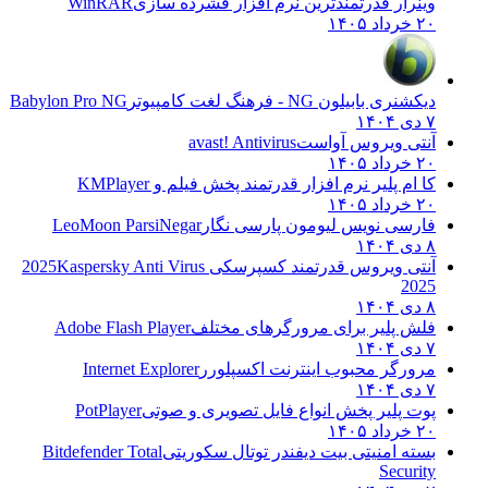
وینرار قدرتمندترین نرم افزار فشرده سازی
WinRAR
۲۰ خرداد ۱۴۰۵
دیکشنری بابیلون NG - فرهنگ لغت کامپیوتر
Babylon Pro NG
۷ دی ۱۴۰۴
آنتی ویروس آواست
avast! Antivirus
۲۰ خرداد ۱۴۰۵
کا ام پلیر نرم افزار قدرتمند پخش فیلم و
KMPlayer
۲۰ خرداد ۱۴۰۵
فارسی نویس لیومون پارسی نگار
LeoMoon ParsiNegar
۸ دی ۱۴۰۴
آنتی ویروس قدرتمند کسپرسکی 2025
Kaspersky Anti Virus
2025
۸ دی ۱۴۰۴
فلش پلیر برای مرورگرهای مختلف
Adobe Flash Player
۷ دی ۱۴۰۴
مرورگر محبوب اینترنت اکسپلورر
Internet Explorer
۷ دی ۱۴۰۴
پوت پلیر پخش انواع فایل تصویری و صوتی
PotPlayer
۲۰ خرداد ۱۴۰۵
بسته امنیتی بیت دیفندر توتال سکوریتی
Bitdefender Total
Security