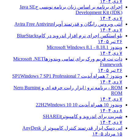
۷ دی ۱۴۰۴
اجرای برنامه بر اساس زبان برنامه نویسی ج
Java SE
Development Kit (JDK)
۷ دی ۱۴۰۴
آنتی ویروس رایگان و قدرتمند آویرا
Avira Free Antivirus
۷ دی ۱۴۰۴
بلو استکس اجرای نرم افزار اندروید در کام
BlueStacks
۲۶ تیر ۱۴۰۵
ویندوز 8.1
8.1 - Microsoft Windows 8.1
۷ دی ۱۴۰۴
دات نت فریم ورک برای تمامی ویندوزها
Microsoft .NET
Framework
۲۶ تیر ۱۴۰۵
ویندوز 7 همراه آپدیت 7 SP1
Windows 7 SP1 Professional
۷ دی ۱۴۰۴
ROM - برنامه نرو | ابزار رایت حرفه ای و
Nero Burning
ROM
۷ دی ۱۴۰۴
ویندوز 10 همراه آپدیت 10 22H2
Windows 10
۸ دی ۱۴۰۴
شیریت برای اندروید و کامپیوتر
SHAREit
۷ دی ۱۴۰۴
انی دسک ابزار قدرتمند کنترل کامپیوتر از
AnyDesk
۱۵ مرداد ۱۴۰۵