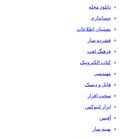
دانلود مجله
حسابداری
پشتیبان اطلاعات
فشرده ساز
فرهنگ لغت
کتاب الکترونیک
مهندسی
فایل و دیسک
سخت افزار
ابزار لینوکس
آفیس
بهینه ساز