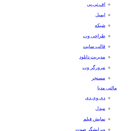
اف.تی.پی
ایمیل
شبکه
طراحی وب
قالب سایت
مدیریت دانلود
مرورگر وب
مسنجر
مالتی مدیا
دی.وی.دی
مبدل
نمایش فیلم
ویرایشگر صوت