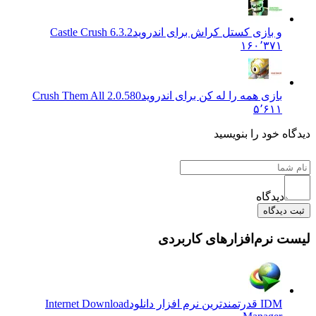
و بازی کستل کراش برای اندروید
Castle Crush 6.3.2
۱۶۰٬۳۷۱
بازی همه را له کن برای اندروید
Crush Them All 2.0.580
۵٬۶۱۱
ه خود را بنویسید
دیدگاه
یدگاه
 نرم‌افزارهای کاربردی
IDM قدرتمندترین نرم افزار دانلود
Internet Download