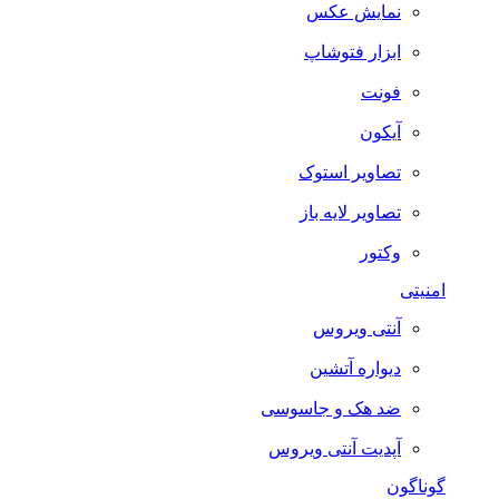
نمایش عکس
ابزار فتوشاپ
فونت
آیکون
تصاویر استوک
تصاویر لایه باز
وکتور
امنیتی
آنتی ویروس
دیواره آتشین
ضد هک و جاسوسی
آپدیت آنتی ویروس
گوناگون