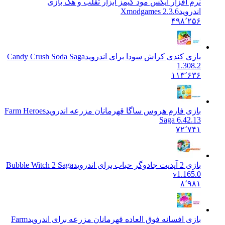
نرم افزار ایکس مود گیمز ابزار تقلب و هک بازی
اندروید
Xmodgames 2.3.6
۴۹۸٬۲۵۶
بازی کندی کراش سودا برای اندروید
Candy Crush Soda Saga
1.308.2
۱۱۳٬۶۳۶
بازی فارم هروس ساگا قهرمانان مزرعه اندروید
Farm Heroes
Saga 6.42.13
۷۲٬۷۴۱
بازی 2 آپدیت جادوگر حباب برای اندروید
Bubble Witch 2 Saga
v1.165.0
۸٬۹۸۱
بازی افسانه فوق العاده قهرمانان مزرعه برای اندروید
Farm