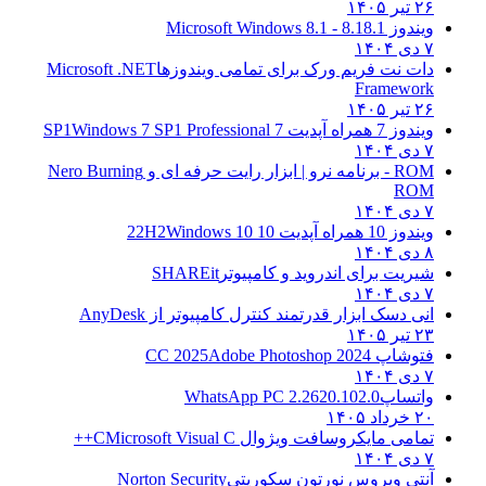
۲۶ تیر ۱۴۰۵
ویندوز 8.1
8.1 - Microsoft Windows 8.1
۷ دی ۱۴۰۴
دات نت فریم ورک برای تمامی ویندوزها
Microsoft .NET
Framework
۲۶ تیر ۱۴۰۵
ویندوز 7 همراه آپدیت 7 SP1
Windows 7 SP1 Professional
۷ دی ۱۴۰۴
ROM - برنامه نرو | ابزار رایت حرفه ای و
Nero Burning
ROM
۷ دی ۱۴۰۴
ویندوز 10 همراه آپدیت 10 22H2
Windows 10
۸ دی ۱۴۰۴
شیریت برای اندروید و کامپیوتر
SHAREit
۷ دی ۱۴۰۴
انی دسک ابزار قدرتمند کنترل کامپیوتر از
AnyDesk
۲۳ تیر ۱۴۰۵
فتوشاپ CC 2025
Adobe Photoshop 2024
۷ دی ۱۴۰۴
واتساپ
WhatsApp PC 2.2620.102.0
۲۰ خرداد ۱۴۰۵
تمامی مایکروسافت ویژوال C
Microsoft Visual C++
۷ دی ۱۴۰۴
آنتی ویروس نورتون سکوریتی
Norton Security