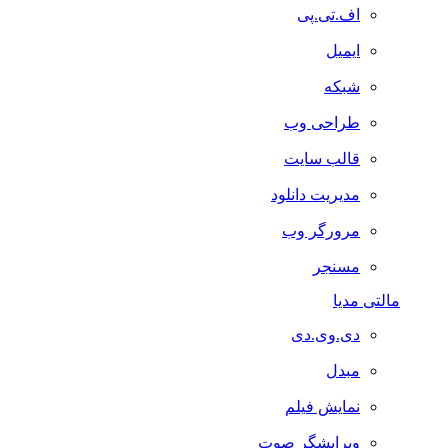
اف.تی.پی
ایمیل
شبکه
طراحی وب
قالب سایت
مدیریت دانلود
مرورگر وب
مسنجر
مالتی مدیا
دی.وی.دی
مبدل
نمایش فیلم
ویرایشگر صوت