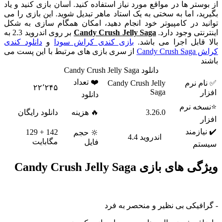
تر ها در مواقع مورد نیاز استفاده کنید. آسان بازی کنید و یاد
، اما به سختی به یک استاد ماهر تبدیل شوید. این بازی را می
د در کامپیوتر خود انجام دهید، امکان همگام سازی به شکل
تی وجود دارد.
Candy Crush Jelly Saga
بر روی اندروید 2.3 به
ابل اجرا می باشد.
بازی کندی کراش سودا
و
دانلود کندی
Can
از سری بازی های مرتبط با این پست می
دانلود Candy Crush Jelly Saga
❤️ تعداد
 نرم
Candy Crush Jelly
۲۲٬۲۴۵
Saga
دانلود
 نرم
3.26.0
🔥 هزینه
دانلود رایگان
زمند
142 + 129
🔆 حجم
اندروید 4.4
مگابایت
فایل
م
 بازی Candy Crush Jelly Saga
یکی بی نظیر و منحصر به فرد