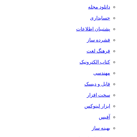
دانلود مجله
حسابداری
پشتیبان اطلاعات
فشرده ساز
فرهنگ لغت
کتاب الکترونیک
مهندسی
فایل و دیسک
سخت افزار
ابزار لینوکس
آفیس
بهینه ساز