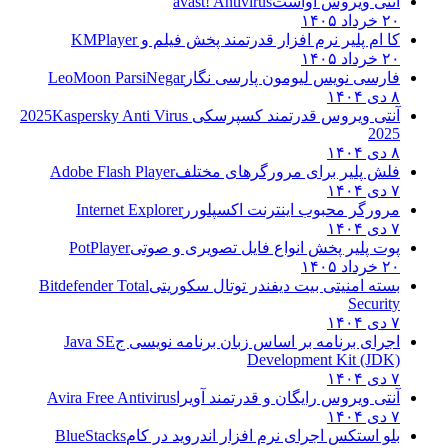
آنتی ویروس آواست
avast! Antivirus
۲۰ خرداد ۱۴۰۵
کا ام پلیر نرم افزار قدرتمند پخش فیلم و
KMPlayer
۲۰ خرداد ۱۴۰۵
فارسی نویس لیومون پارسی نگار
LeoMoon ParsiNegar
۸ دی ۱۴۰۴
آنتی ویروس قدرتمند کسپرسکی 2025
Kaspersky Anti Virus
2025
۸ دی ۱۴۰۴
فلش پلیر برای مرورگرهای مختلف
Adobe Flash Player
۷ دی ۱۴۰۴
مرورگر محبوب اینترنت اکسپلورر
Internet Explorer
۷ دی ۱۴۰۴
پوت پلیر پخش انواع فایل تصویری و صوتی
PotPlayer
۲۰ خرداد ۱۴۰۵
بسته امنیتی بیت دیفندر توتال سکوریتی
Bitdefender Total
Security
۷ دی ۱۴۰۴
اجرای برنامه بر اساس زبان برنامه نویسی ج
Java SE
Development Kit (JDK)
۷ دی ۱۴۰۴
آنتی ویروس رایگان و قدرتمند آویرا
Avira Free Antivirus
۷ دی ۱۴۰۴
بلو استکس اجرای نرم افزار اندروید در کام
BlueStacks