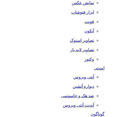
نمایش عکس
ابزار فتوشاپ
فونت
آیکون
تصاویر استوک
تصاویر لایه باز
وکتور
امنیتی
آنتی ویروس
دیواره آتشین
ضد هک و جاسوسی
آپدیت آنتی ویروس
گوناگون