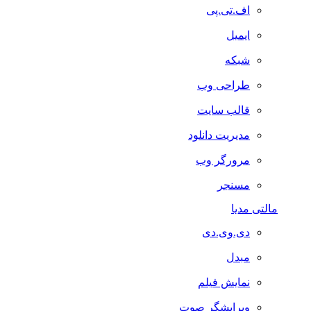
اف.تی.پی
ایمیل
شبکه
طراحی وب
قالب سایت
مدیریت دانلود
مرورگر وب
مسنجر
مالتی مدیا
دی.وی.دی
مبدل
نمایش فیلم
ویرایشگر صوت