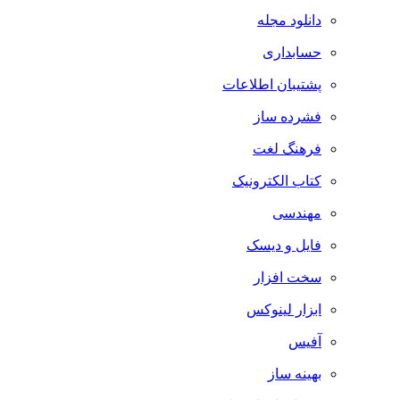
دانلود مجله
حسابداری
پشتیبان اطلاعات
فشرده ساز
فرهنگ لغت
کتاب الکترونیک
مهندسی
فایل و دیسک
سخت افزار
ابزار لینوکس
آفیس
بهینه ساز