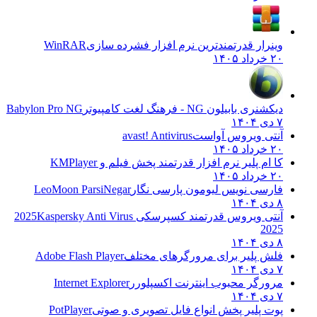
وینرار قدرتمندترین نرم افزار فشرده سازی
WinRAR
۲۰ خرداد ۱۴۰۵
دیکشنری بابیلون NG - فرهنگ لغت کامپیوتر
Babylon Pro NG
۷ دی ۱۴۰۴
آنتی ویروس آواست
avast! Antivirus
۲۰ خرداد ۱۴۰۵
کا ام پلیر نرم افزار قدرتمند پخش فیلم و
KMPlayer
۲۰ خرداد ۱۴۰۵
فارسی نویس لیومون پارسی نگار
LeoMoon ParsiNegar
۸ دی ۱۴۰۴
آنتی ویروس قدرتمند کسپرسکی 2025
Kaspersky Anti Virus
2025
۸ دی ۱۴۰۴
فلش پلیر برای مرورگرهای مختلف
Adobe Flash Player
۷ دی ۱۴۰۴
مرورگر محبوب اینترنت اکسپلورر
Internet Explorer
۷ دی ۱۴۰۴
پوت پلیر پخش انواع فایل تصویری و صوتی
PotPlayer