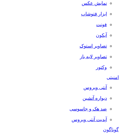
نمایش عکس
ابزار فتوشاپ
فونت
آیکون
تصاویر استوک
تصاویر لایه باز
وکتور
امنیتی
آنتی ویروس
دیواره آتشین
ضد هک و جاسوسی
آپدیت آنتی ویروس
گوناگون