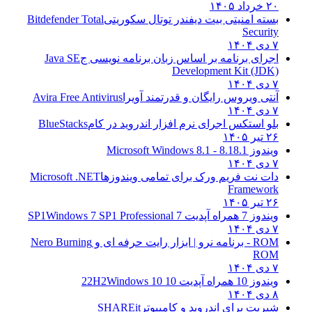
۲۰ خرداد ۱۴۰۵
بسته امنیتی بیت دیفندر توتال سکوریتی
Bitdefender Total
Security
۷ دی ۱۴۰۴
اجرای برنامه بر اساس زبان برنامه نویسی ج
Java SE
Development Kit (JDK)
۷ دی ۱۴۰۴
آنتی ویروس رایگان و قدرتمند آویرا
Avira Free Antivirus
۷ دی ۱۴۰۴
بلو استکس اجرای نرم افزار اندروید در کام
BlueStacks
۲۶ تیر ۱۴۰۵
ویندوز 8.1
8.1 - Microsoft Windows 8.1
۷ دی ۱۴۰۴
دات نت فریم ورک برای تمامی ویندوزها
Microsoft .NET
Framework
۲۶ تیر ۱۴۰۵
ویندوز 7 همراه آپدیت 7 SP1
Windows 7 SP1 Professional
۷ دی ۱۴۰۴
ROM - برنامه نرو | ابزار رایت حرفه ای و
Nero Burning
ROM
۷ دی ۱۴۰۴
ویندوز 10 همراه آپدیت 10 22H2
Windows 10
۸ دی ۱۴۰۴
شیریت برای اندروید و کامپیوتر
SHAREit