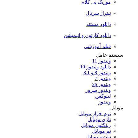
موزیک بی کلام
تیتراژ سریال
دانلود مستند
دانلود کارتون و انیمیشن
فیلم آموزشی
سیستم عامل
ویندوز 11
دانلود ویندوز 10
ویندوز 8 و 8.1
ویندوز 7
ویندوز xp
ویندوز سرور
لینوکس
ویندوز
موبایل
نرم افزار موبایل
بازی موبایل
رینگتون موبایل
تم موبایل
نقشه موبایل