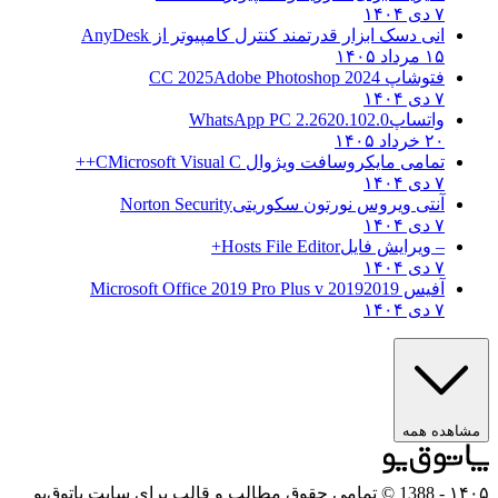
۷ دی ۱۴۰۴
انی دسک ابزار قدرتمند کنترل کامپیوتر از
AnyDesk
۱۵ مرداد ۱۴۰۵
فتوشاپ CC 2025
Adobe Photoshop 2024
۷ دی ۱۴۰۴
واتساپ
WhatsApp PC 2.2620.102.0
۲۰ خرداد ۱۴۰۵
تمامی مایکروسافت ویژوال C
Microsoft Visual C++
۷ دی ۱۴۰۴
آنتی ویروس نورتون سکوریتی
Norton Security
۷ دی ۱۴۰۴
– ویرایش فایل
Hosts File Editor+
۷ دی ۱۴۰۴
آفیس 2019
2019 Microsoft Office 2019 Pro Plus v
۷ دی ۱۴۰۴
ده همه
- 1388 © تمامی حقوق مطالب و قالب برای سایت پاتوق‌یو