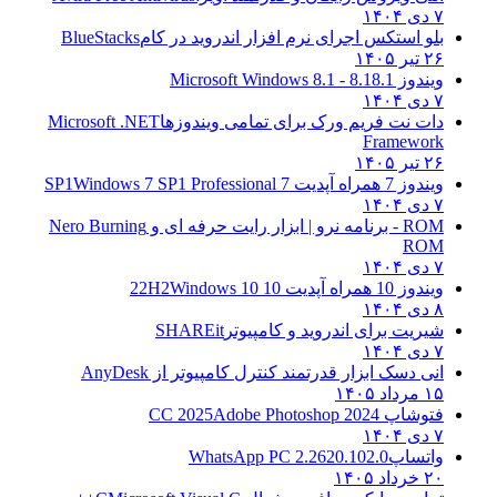
۷ دی ۱۴۰۴
بلو استکس اجرای نرم افزار اندروید در کام
BlueStacks
۲۶ تیر ۱۴۰۵
ویندوز 8.1
8.1 - Microsoft Windows 8.1
۷ دی ۱۴۰۴
دات نت فریم ورک برای تمامی ویندوزها
Microsoft .NET
Framework
۲۶ تیر ۱۴۰۵
ویندوز 7 همراه آپدیت 7 SP1
Windows 7 SP1 Professional
۷ دی ۱۴۰۴
ROM - برنامه نرو | ابزار رایت حرفه ای و
Nero Burning
ROM
۷ دی ۱۴۰۴
ویندوز 10 همراه آپدیت 10 22H2
Windows 10
۸ دی ۱۴۰۴
شیریت برای اندروید و کامپیوتر
SHAREit
۷ دی ۱۴۰۴
انی دسک ابزار قدرتمند کنترل کامپیوتر از
AnyDesk
۱۵ مرداد ۱۴۰۵
فتوشاپ CC 2025
Adobe Photoshop 2024
۷ دی ۱۴۰۴
واتساپ
WhatsApp PC 2.2620.102.0
۲۰ خرداد ۱۴۰۵