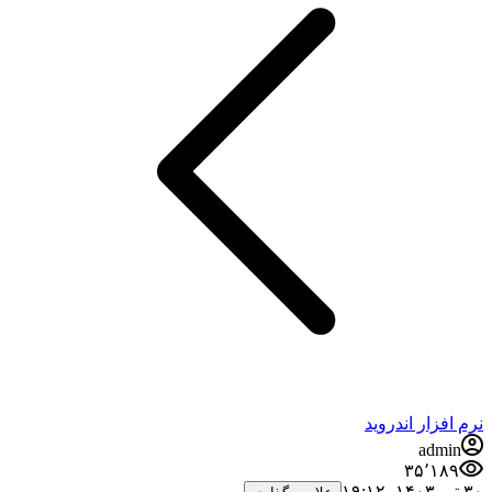
فزار اندروید
admi
۳۵٬۱۸