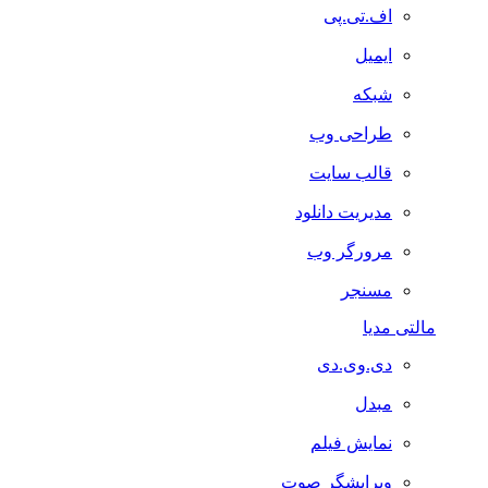
اف.تی.پی
ایمیل
شبکه
طراحی وب
قالب سایت
مدیریت دانلود
مرورگر وب
مسنجر
مالتی مدیا
دی.وی.دی
مبدل
نمایش فیلم
ویرایشگر صوت