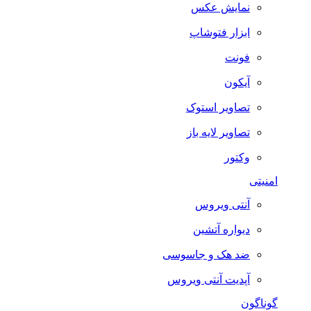
نمایش عکس
ابزار فتوشاپ
فونت
آیکون
تصاویر استوک
تصاویر لایه باز
وکتور
امنیتی
آنتی ویروس
دیواره آتشین
ضد هک و جاسوسی
آپدیت آنتی ویروس
گوناگون