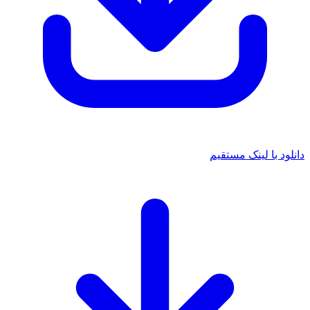
د با لینک مستقیم