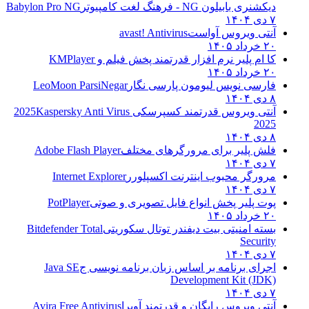
دیکشنری بابیلون NG - فرهنگ لغت کامپیوتر
Babylon Pro NG
۷ دی ۱۴۰۴
آنتی ویروس آواست
avast! Antivirus
۲۰ خرداد ۱۴۰۵
کا ام پلیر نرم افزار قدرتمند پخش فیلم و
KMPlayer
۲۰ خرداد ۱۴۰۵
فارسی نویس لیومون پارسی نگار
LeoMoon ParsiNegar
۸ دی ۱۴۰۴
آنتی ویروس قدرتمند کسپرسکی 2025
Kaspersky Anti Virus
2025
۸ دی ۱۴۰۴
فلش پلیر برای مرورگرهای مختلف
Adobe Flash Player
۷ دی ۱۴۰۴
مرورگر محبوب اینترنت اکسپلورر
Internet Explorer
۷ دی ۱۴۰۴
پوت پلیر پخش انواع فایل تصویری و صوتی
PotPlayer
۲۰ خرداد ۱۴۰۵
بسته امنیتی بیت دیفندر توتال سکوریتی
Bitdefender Total
Security
۷ دی ۱۴۰۴
اجرای برنامه بر اساس زبان برنامه نویسی ج
Java SE
Development Kit (JDK)
۷ دی ۱۴۰۴
آنتی ویروس رایگان و قدرتمند آویرا
Avira Free Antivirus