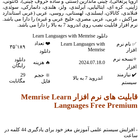
ا پرتغالی)، چینی ماندارین (سنتی و ساده حروف چینی)، کانتونی،
ی، کره ای، ایتالیایی، ایرلندی، ولز، هلندی، دانمارکی، سوئدی،
ندی، کاتالان، ایسلندی، لهستانی، روسی، عربی (عربی استاندارد
ش ، عربی، عربی مصری، خلیج عربی و غیره) را دارا می باشد.
ار قابلیت نصب روی اندروید 7 به بالا را دارا می باشد.
دانلود Learn Languages with Memrise
❤️ تعداد
م نرم
Learn Languages with
۳۵٬۱۸۹
Memrise
ر
دانلود
خه نرم
دانلود
2024.07.18.0
🔥 هزینه
رایگان
ر
یازمند
29
🔆 حجم
اندروید 7 به بالا
مگابایت
فایل
تم
قابلیت های نرم افزار Memrise Learn
Languages Free Prem
- افزایش سیستم علمی آموزش مغز خود برای یادگیری 44 کلمه در
ت