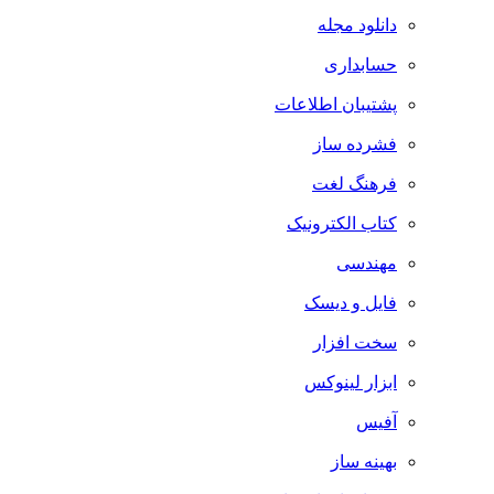
دانلود مجله
حسابداری
پشتیبان اطلاعات
فشرده ساز
فرهنگ لغت
کتاب الکترونیک
مهندسی
فایل و دیسک
سخت افزار
ابزار لینوکس
آفیس
بهینه ساز