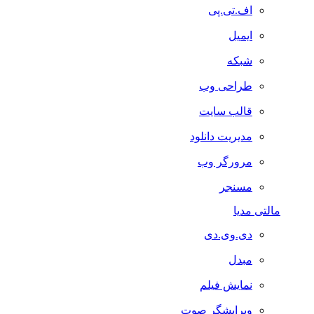
اف.تی.پی
ایمیل
شبکه
طراحی وب
قالب سایت
مدیریت دانلود
مرورگر وب
مسنجر
مالتی مدیا
دی.وی.دی
مبدل
نمایش فیلم
ویرایشگر صوت