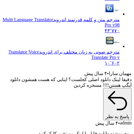
مترجم متن و کلمه قدرتمند اندروید
Multi Language Translator
Pro v98
۴۳٬۷۷۰
مترجم صوتی به زبان مختلف برای اندروید
Translator Voice
Translate Pro v
۱۰٬۶۰۲
ن سارا
۴ سال پیش
ا لینک دانلود اصلی کجلست؟ اینایی که هست همشون دانلود
 هستن!!!! مسخره کردین
خ به نظر
a
۴ سال پیش
نوشته دانلود فایل با لینک مستقیم کلیک کنید