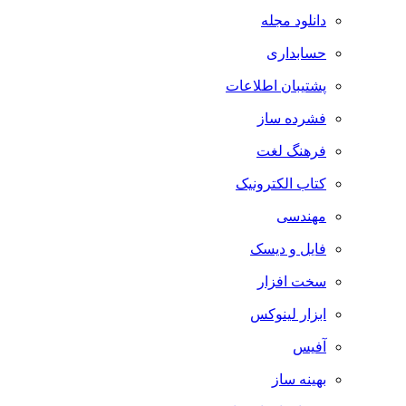
دانلود مجله
حسابداری
پشتیبان اطلاعات
فشرده ساز
فرهنگ لغت
کتاب الکترونیک
مهندسی
فایل و دیسک
سخت افزار
ابزار لینوکس
آفیس
بهینه ساز