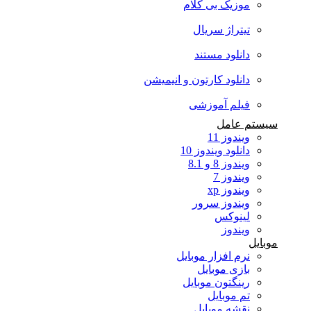
موزیک بی کلام
تیتراژ سریال
دانلود مستند
دانلود کارتون و انیمیشن
فیلم آموزشی
سیستم عامل
ویندوز 11
دانلود ویندوز 10
ویندوز 8 و 8.1
ویندوز 7
ویندوز xp
ویندوز سرور
لینوکس
ویندوز
موبایل
نرم افزار موبایل
بازی موبایل
رینگتون موبایل
تم موبایل
نقشه موبایل