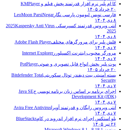
کا ام پلیر نرم افزار قدرتمند پخش فیلم و
KMPlayer
۲۰ خرداد ۱۴۰۵
فارسی نویس لیومون پارسی نگار
LeoMoon ParsiNegar
۸ دی ۱۴۰۴
آنتی ویروس قدرتمند کسپرسکی 2025
Kaspersky Anti Virus
2025
۸ دی ۱۴۰۴
فلش پلیر برای مرورگرهای مختلف
Adobe Flash Player
۷ دی ۱۴۰۴
مرورگر محبوب اینترنت اکسپلورر
Internet Explorer
۷ دی ۱۴۰۴
پوت پلیر پخش انواع فایل تصویری و صوتی
PotPlayer
۲۰ خرداد ۱۴۰۵
بسته امنیتی بیت دیفندر توتال سکوریتی
Bitdefender Total
Security
۷ دی ۱۴۰۴
اجرای برنامه بر اساس زبان برنامه نویسی ج
Java SE
Development Kit (JDK)
۷ دی ۱۴۰۴
آنتی ویروس رایگان و قدرتمند آویرا
Avira Free Antivirus
۷ دی ۱۴۰۴
بلو استکس اجرای نرم افزار اندروید در کام
BlueStacks
۲۶ تیر ۱۴۰۵
ویندوز 8.1
8.1 - Microsoft Windows 8.1