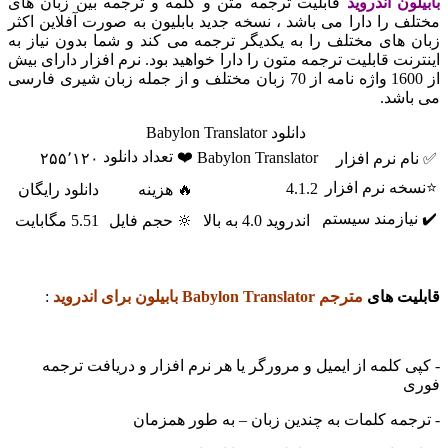
ون اندروید
قابلیت ترجمه متن و کلمه و ترجمه بین زبان های
ف را دارا می باشد ، نسخه جدید بابلیون به صورت آفلاین اکثر
 های مختلف را به یکدیگر ترجمه می کند و شما بدون نیاز به
نت قابلیت ترجمه متون را دارا خواهید بود. نرم افزار دارای بیش
از 1600 واژه نامه از 70 زبان مختلف و از جمله زبان شیری فارسی
اشد.
دانلود Babylon Translator
❤️ تعداد دانلود
Babylon Translator
م نرم افزار
۲۵۵٬۱۲۰
ه نرم افزار
4.1.2
🔥 هزینه
دانلود رایگان
یازمند سیستم
اندروید 4.0 به بالا
🔆 حجم فایل
5.51 مگابایت
یت های
مترجم Babylon Translator بابیلون برای اندروید
:
 کلمه از ایمیل و مرورگر یا هر نرم افزار و دریافت ترجمه
ی
جمه کلمات به چندین زبان – به طور همزمان