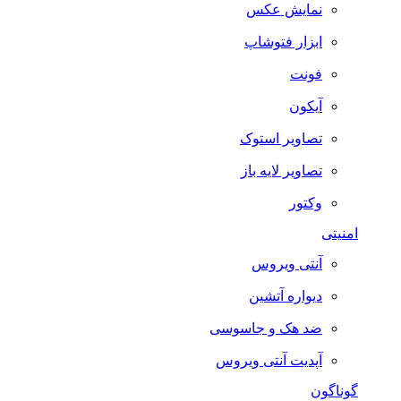
نمایش عکس
ابزار فتوشاپ
فونت
آیکون
تصاویر استوک
تصاویر لایه باز
وکتور
امنیتی
آنتی ویروس
دیواره آتشین
ضد هک و جاسوسی
آپدیت آنتی ویروس
گوناگون