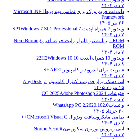
۷ دی ۱۴۰۴
دات نت فریم ورک برای تمامی ویندوزها
Microsoft .NET
Framework
۲۶ تیر ۱۴۰۵
ویندوز 7 همراه آپدیت 7 SP1
Windows 7 SP1 Professional
۷ دی ۱۴۰۴
ROM - برنامه نرو | ابزار رایت حرفه ای و
Nero Burning
ROM
۷ دی ۱۴۰۴
ویندوز 10 همراه آپدیت 10 22H2
Windows 10
۸ دی ۱۴۰۴
شیریت برای اندروید و کامپیوتر
SHAREit
۷ دی ۱۴۰۴
انی دسک ابزار قدرتمند کنترل کامپیوتر از
AnyDesk
۱۵ مرداد ۱۴۰۵
فتوشاپ CC 2025
Adobe Photoshop 2024
۷ دی ۱۴۰۴
واتساپ
WhatsApp PC 2.2620.102.0
۲۰ خرداد ۱۴۰۵
تمامی مایکروسافت ویژوال C
Microsoft Visual C++
۷ دی ۱۴۰۴
آنتی ویروس نورتون سکوریتی
Norton Security
۷ دی ۱۴۰۴