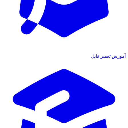
زش تعمیر فایل