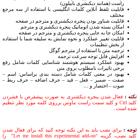
راست (همانند دیکنشری بابیلون)
قابلیت تلفظ آنلاین کلمات انگلیسی با استفاده از سه مرجع
مختلف
قابلیت شناور بودن پنجره دیکشنری و مترجم در صفحه
امکان بسته شدن اتوماتیک پنجره دیکشنری و مترجم
امکان جا به جایی پنجره دیکشنری و مترجم در صفحه
قابلیت تغییر عملکرد و نحوه نمایش به سلیقه شما با استفاده
از بخش تنظیمات
ترجمه متن با استفاده از مترجم گوگل
افزایش قابل توجه سرعت ترجمه
بهبود عملکرد سیستم هوشمند شناسایی کلمات شامل رفع
برخی تاثیرات نامطلوب بروی متن
بهبود در معنی کلمات شامل دسته بندی براساس: اسم –
صفت – ضمیر – فعل – قید – حرف اضافه – حرف ربط –
صوت – اختصار و …
ه
:
فعال شدن پنجره دیکشنری به صورت پیشفرض با فشردن
کلید Ctrl و کلید سمت راست ماوس برروی کلمه مورد نظر تنظیم
 است .
ه
:
برای نصب باید به این نکته توجه کنید که برای فعال شدن
کلید نصب، گزینه “Let me install this experimental add-on” را