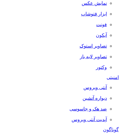
نمایش عکس
ابزار فتوشاپ
فونت
آیکون
تصاویر استوک
تصاویر لایه باز
وکتور
امنیتی
آنتی ویروس
دیواره آتشین
ضد هک و جاسوسی
آپدیت آنتی ویروس
گوناگون