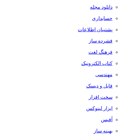
دانلود مجله
حسابداری
پشتیبان اطلاعات
فشرده ساز
فرهنگ لغت
کتاب الکترونیک
مهندسی
فایل و دیسک
سخت افزار
ابزار لینوکس
آفیس
بهینه ساز