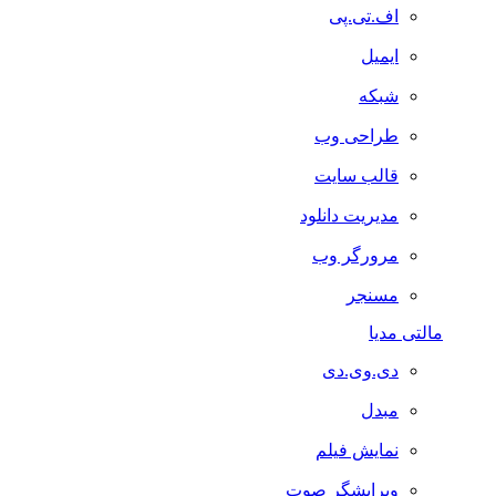
اف.تی.پی
ایمیل
شبکه
طراحی وب
قالب سایت
مدیریت دانلود
مرورگر وب
مسنجر
مالتی مدیا
دی.وی.دی
مبدل
نمایش فیلم
ویرایشگر صوت