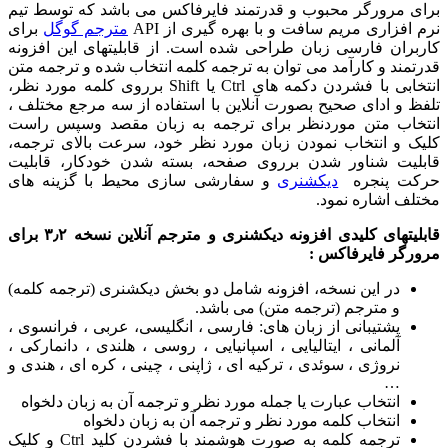
ی مرورگر محبوب و قدرتمند فایرفاکس می باشد که توسط تیم
افزاری مریم سافت و با بهره گیری از API
مترجم گوگل
برای
بران فارسی زبان طراحی شده است. از قابلیتهای این افزونه
مند و کارآمد می توان به ترجمه کلمه انتخاب شده و ترجمه متن
انتخابی با فشردن دکمه های Ctrl یا Shift برروی کلمه مورد نظر،
 و ادای صحیح بصورت آنلاین با استفاده از سه مرجع مختلف ،
خاب متن موردنظر برای ترجمه به زبان مقصد وسپس راست
ک و انتخاب نمودن زبان مورد نظر خود، سرعت بالای ترجمه،
لیت شناور شدن برروی صفحه، بسته شدن خودکار، قابلیت
ت پنجره
دیکشنری
و سفارشی سازی محیط با گزینه های
ف اشاره نمود.
یتهای کلیدی
افزونه دیکشنری و مترجم آنلاین نسخه ۳٫۲ برای
رگر فایرفاکس :
در این نسخه، افزونه شامل دو بخش دیکشنری (ترجمه کلمه)
و مترجم (ترجمه متن) می باشد.
پشتیبانی از زبان های: فارسی ، انگلیسی، عربی ، فرانسوی ،
آلمانی ، ایتالیایی ، اسپانیایی ، روسی ، هلندی ، دانمارکی ،
نروژی ، سوئدی ، ترکیه ای ، ژاپنی ، چینی ، کره ای ، هندی و
…
انتخاب عبارت یا جمله مورد نظر و ترجمه آن به زبان دلخواه
انتخاب کلمه مورد نظر و ترجمه آن به زبان دلخواه
ترجمه کلمه به صورت هوشمند با فشردن کلید Ctrl و کلیک