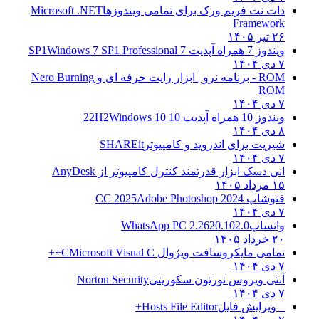
دات نت فریم ورک برای تمامی ویندوزها
Microsoft .NET
Framework
۲۶ تیر ۱۴۰۵
ویندوز 7 همراه آپدیت 7 SP1
Windows 7 SP1 Professional
۷ دی ۱۴۰۴
ROM - برنامه نرو | ابزار رایت حرفه ای و
Nero Burning
ROM
۷ دی ۱۴۰۴
ویندوز 10 همراه آپدیت 10 22H2
Windows 10
۸ دی ۱۴۰۴
شیریت برای اندروید و کامپیوتر
SHAREit
۷ دی ۱۴۰۴
انی دسک ابزار قدرتمند کنترل کامپیوتر از
AnyDesk
۱۵ مرداد ۱۴۰۵
فتوشاپ CC 2025
Adobe Photoshop 2024
۷ دی ۱۴۰۴
واتساپ
WhatsApp PC 2.2620.102.0
۲۰ خرداد ۱۴۰۵
تمامی مایکروسافت ویژوال C
Microsoft Visual C++
۷ دی ۱۴۰۴
آنتی ویروس نورتون سکوریتی
Norton Security
۷ دی ۱۴۰۴
– ویرایش فایل
Hosts File Editor+