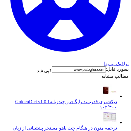
یک نیم‌بها
د فایل:
کپی شد
لب مشابه
دیکشنری قدرتمند رایگان و چندزبانه
GoldenDict v1.0.1
۱۰۲٬۳۰۰
ترجمه متون در هنگام چت یاهو مسنجر پشتیبانی از زبان