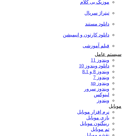
موزیک بی کلام
تیتراژ سریال
دانلود مستند
دانلود کارتون و انیمیشن
فیلم آموزشی
سیستم عامل
ویندوز 11
دانلود ویندوز 10
ویندوز 8 و 8.1
ویندوز 7
ویندوز xp
ویندوز سرور
لینوکس
ویندوز
موبایل
نرم افزار موبایل
بازی موبایل
رینگتون موبایل
تم موبایل
نقشه موبایل