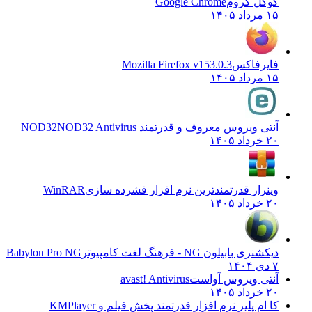
گوگل کروم
Google Chrome
۱۵ مرداد ۱۴۰۵
فایرفاکس
Mozilla Firefox v153.0.3
۱۵ مرداد ۱۴۰۵
آنتی ویروس معروف و قدرتمند NOD32
NOD32 Antivirus
۲۰ خرداد ۱۴۰۵
وینرار قدرتمندترین نرم افزار فشرده سازی
WinRAR
۲۰ خرداد ۱۴۰۵
دیکشنری بابیلون NG - فرهنگ لغت کامپیوتر
Babylon Pro NG
۷ دی ۱۴۰۴
آنتی ویروس آواست
avast! Antivirus
۲۰ خرداد ۱۴۰۵
کا ام پلیر نرم افزار قدرتمند پخش فیلم و
KMPlayer