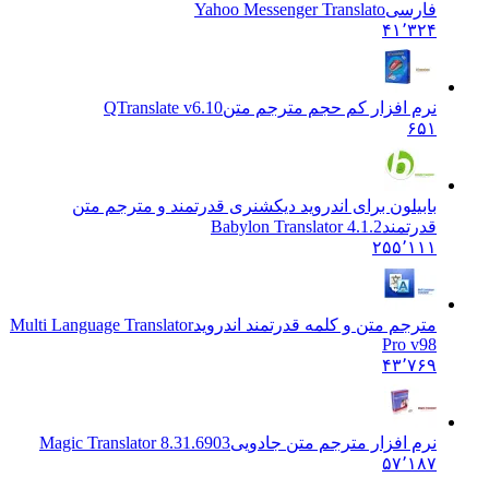
فارسی
Yahoo Messenger Translato
۴۱٬۳۲۴
نرم افزار کم حجم مترجم متن
QTranslate v6.10
۶۵۱
بابیلون برای اندروید دیکشنری قدرتمند و مترجم متن
قدرتمند
Babylon Translator 4.1.2
۲۵۵٬۱۱۱
مترجم متن و کلمه قدرتمند اندروید
Multi Language Translator
Pro v98
۴۳٬۷۶۹
نرم افزار مترجم متن جادویی
Magic Translator 8.31.6903
۵۷٬۱۸۷