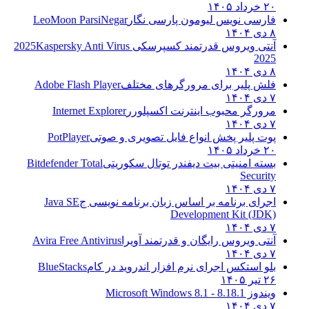
۲۰ خرداد ۱۴۰۵
فارسی نویس لیومون پارسی نگار
LeoMoon ParsiNegar
۸ دی ۱۴۰۴
آنتی ویروس قدرتمند کسپرسکی 2025
Kaspersky Anti Virus
2025
۸ دی ۱۴۰۴
فلش پلیر برای مرورگرهای مختلف
Adobe Flash Player
۷ دی ۱۴۰۴
مرورگر محبوب اینترنت اکسپلورر
Internet Explorer
۷ دی ۱۴۰۴
پوت پلیر پخش انواع فایل تصویری و صوتی
PotPlayer
۲۰ خرداد ۱۴۰۵
بسته امنیتی بیت دیفندر توتال سکوریتی
Bitdefender Total
Security
۷ دی ۱۴۰۴
اجرای برنامه بر اساس زبان برنامه نویسی ج
Java SE
Development Kit (JDK)
۷ دی ۱۴۰۴
آنتی ویروس رایگان و قدرتمند آویرا
Avira Free Antivirus
۷ دی ۱۴۰۴
بلو استکس اجرای نرم افزار اندروید در کام
BlueStacks
۲۶ تیر ۱۴۰۵
ویندوز 8.1
8.1 - Microsoft Windows 8.1
۷ دی ۱۴۰۴