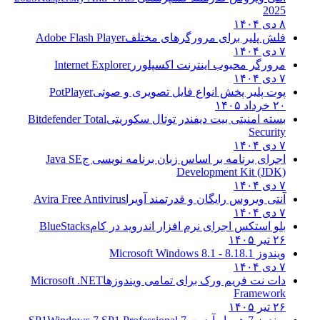
2025
۸ دی ۱۴۰۴
فلش پلیر برای مرورگرهای مختلف
Adobe Flash Player
۷ دی ۱۴۰۴
مرورگر محبوب اینترنت اکسپلورر
Internet Explorer
۷ دی ۱۴۰۴
پوت پلیر پخش انواع فایل تصویری و صوتی
PotPlayer
۲۰ خرداد ۱۴۰۵
بسته امنیتی بیت دیفندر توتال سکوریتی
Bitdefender Total
Security
۷ دی ۱۴۰۴
اجرای برنامه بر اساس زبان برنامه نویسی ج
Java SE
Development Kit (JDK)
۷ دی ۱۴۰۴
آنتی ویروس رایگان و قدرتمند آویرا
Avira Free Antivirus
۷ دی ۱۴۰۴
بلو استکس اجرای نرم افزار اندروید در کام
BlueStacks
۲۶ تیر ۱۴۰۵
ویندوز 8.1
8.1 - Microsoft Windows 8.1
۷ دی ۱۴۰۴
دات نت فریم ورک برای تمامی ویندوزها
Microsoft .NET
Framework
۲۶ تیر ۱۴۰۵