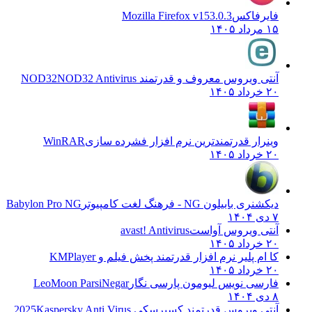
فایرفاکس
Mozilla Firefox v153.0.3
۱۵ مرداد ۱۴۰۵
آنتی ویروس معروف و قدرتمند NOD32
NOD32 Antivirus
۲۰ خرداد ۱۴۰۵
وینرار قدرتمندترین نرم افزار فشرده سازی
WinRAR
۲۰ خرداد ۱۴۰۵
دیکشنری بابیلون NG - فرهنگ لغت کامپیوتر
Babylon Pro NG
۷ دی ۱۴۰۴
آنتی ویروس آواست
avast! Antivirus
۲۰ خرداد ۱۴۰۵
کا ام پلیر نرم افزار قدرتمند پخش فیلم و
KMPlayer
۲۰ خرداد ۱۴۰۵
فارسی نویس لیومون پارسی نگار
LeoMoon ParsiNegar
۸ دی ۱۴۰۴
آنتی ویروس قدرتمند کسپرسکی 2025
Kaspersky Anti Virus