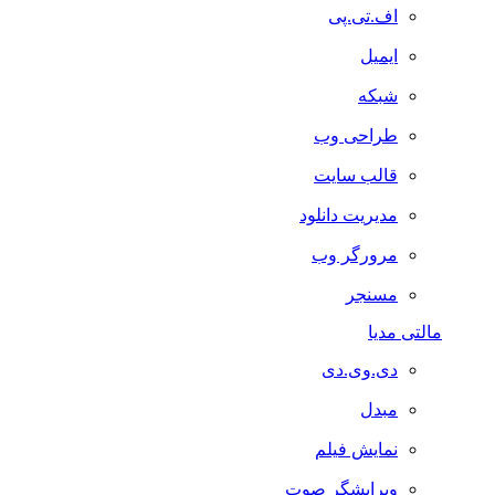
اف.تی.پی
ایمیل
شبکه
طراحی وب
قالب سایت
مدیریت دانلود
مرورگر وب
مسنجر
مالتی مدیا
دی.وی.دی
مبدل
نمایش فیلم
ویرایشگر صوت