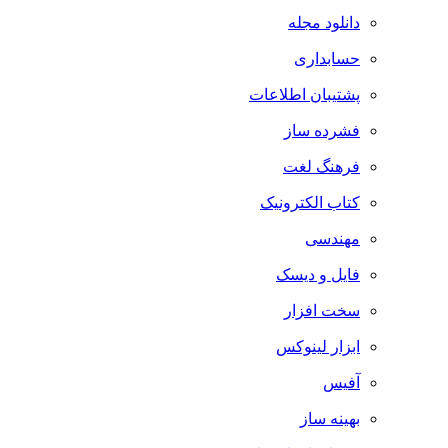
دانلود مجله
حسابداری
پشتیبان اطلاعات
فشرده ساز
فرهنگ لغت
کتاب الکترونیک
مهندسی
فایل و دیسک
سخت افزار
ابزار لینوکس
آفیس
بهینه ساز