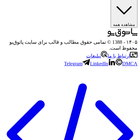
ه همه
- 1388 © تمامی حقوق مطالب و قالب برای سایت پاتوق‌یو
 است.
باط با ما
تبلیغات
Telegram
LinkedIn