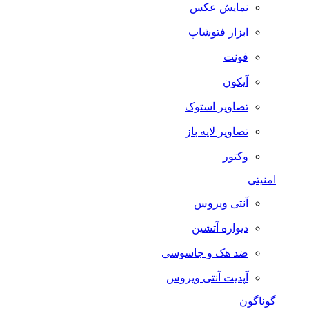
نمایش عکس
ابزار فتوشاپ
فونت
آیکون
تصاویر استوک
تصاویر لایه باز
وکتور
امنیتی
آنتی ویروس
دیواره آتشین
ضد هک و جاسوسی
آپدیت آنتی ویروس
گوناگون