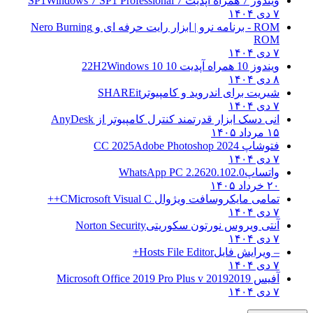
ویندوز 7 همراه آپدیت 7 SP1
Windows 7 SP1 Professional
۷ دی ۱۴۰۴
ROM - برنامه نرو | ابزار رایت حرفه ای و
Nero Burning
ROM
۷ دی ۱۴۰۴
ویندوز 10 همراه آپدیت 10 22H2
Windows 10
۸ دی ۱۴۰۴
شیریت برای اندروید و کامپیوتر
SHAREit
۷ دی ۱۴۰۴
انی دسک ابزار قدرتمند کنترل کامپیوتر از
AnyDesk
۱۵ مرداد ۱۴۰۵
فتوشاپ CC 2025
Adobe Photoshop 2024
۷ دی ۱۴۰۴
واتساپ
WhatsApp PC 2.2620.102.0
۲۰ خرداد ۱۴۰۵
تمامی مایکروسافت ویژوال C
Microsoft Visual C++
۷ دی ۱۴۰۴
آنتی ویروس نورتون سکوریتی
Norton Security
۷ دی ۱۴۰۴
– ویرایش فایل
Hosts File Editor+
۷ دی ۱۴۰۴
آفیس 2019
2019 Microsoft Office 2019 Pro Plus v
۷ دی ۱۴۰۴