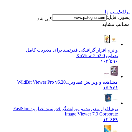
نیم‌بها
فایل:
کپی شد
 مشابه
و نرم افزار گرافیکی قدرتمند برای مدیریت کامل
تصاویر
XnView 2.52.0
۱۰۴٬۵۹۶
مشاهده و ویرایش تصاویر
WildBit Viewer Pro v6.20.1
۱۵٬۷۳۶
نرم افزار مدیریت و ویرایشگر قدرتمند تصاویر
FastStone
Image Viewer 7.9 Corporate
۱۴٬۶۶۹