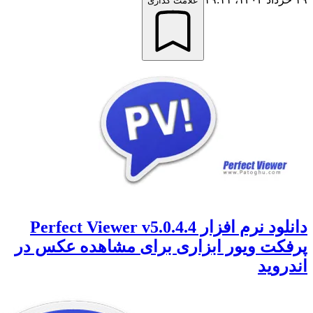
علامت گذاری
دانلود نرم افزار Perfect Viewer v5.0.4.4
ت ویور ابزاری برای مشاهده عکس در
وید