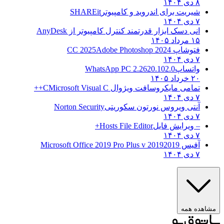
۸ دی ۱۴۰۴
شیریت برای اندروید و کامپیوتر
SHAREit
۷ دی ۱۴۰۴
انی دسک ابزار قدرتمند کنترل کامپیوتر از
AnyDesk
۱۵ مرداد ۱۴۰۵
فتوشاپ CC 2025
Adobe Photoshop 2024
۷ دی ۱۴۰۴
واتساپ
WhatsApp PC 2.2620.102.0
۲۰ خرداد ۱۴۰۵
تمامی مایکروسافت ویژوال C
Microsoft Visual C++
۷ دی ۱۴۰۴
آنتی ویروس نورتون سکوریتی
Norton Security
۷ دی ۱۴۰۴
– ویرایش فایل
Hosts File Editor+
۷ دی ۱۴۰۴
آفیس 2019
2019 Microsoft Office 2019 Pro Plus v
۷ دی ۱۴۰۴
ه همه