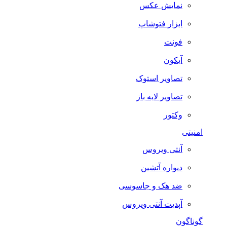
نمایش عکس
ابزار فتوشاپ
فونت
آیکون
تصاویر استوک
تصاویر لایه باز
وکتور
امنیتی
آنتی ویروس
دیواره آتشین
ضد هک و جاسوسی
آپدیت آنتی ویروس
گوناگون