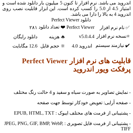
اندروید می باشد. نرم افزار تا کنون 5 میلیون بار دانلود شده است و
امتیاز 4.5 از 5.0 را کسب کرده است. این ابزار قابلیت نصب روی
ی باشد.
دانلود Perfect Viewer
❤️ تعداد دانلود
Perfect Viewer
نرم افزار
۲۸۱
 نرم افزار
v5.0.4.4
🔥 هزینه
دانلود رایگان
ازمند سیستم
اندروید 4.0
🔆 حجم فایل
12.6 مگابایت
قابلیت های نرم افزار Perfect Viewer
ت ویور اندروید
تصاویر به صورت سیاه و سفید و 4 حالت رنگ مختلف
ه آرایی: تعویض خودکار توسط جهت صفحه
نی از فرمت های مختلف ایبوک : EPUB, HTML, TXT
- پشتیبانی از فرمت فایل تصویری : JPEG, PNG, GIF, BMP, WebP,