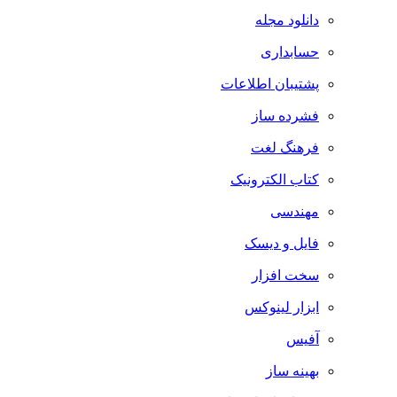
دانلود مجله
حسابداری
پشتیبان اطلاعات
فشرده ساز
فرهنگ لغت
کتاب الکترونیک
مهندسی
فایل و دیسک
سخت افزار
ابزار لینوکس
آفیس
بهینه ساز