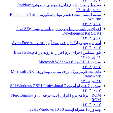
۷ دی ۱۴۰۴
پوت پلیر پخش انواع فایل تصویری و صوتی
PotPlayer
۲۰ خرداد ۱۴۰۵
بسته امنیتی بیت دیفندر توتال سکوریتی
Bitdefender Total
Security
۷ دی ۱۴۰۴
اجرای برنامه بر اساس زبان برنامه نویسی ج
Java SE
Development Kit (JDK)
۷ دی ۱۴۰۴
آنتی ویروس رایگان و قدرتمند آویرا
Avira Free Antivirus
۷ دی ۱۴۰۴
بلو استکس اجرای نرم افزار اندروید در کام
BlueStacks
۲۶ تیر ۱۴۰۵
ویندوز 8.1
8.1 - Microsoft Windows 8.1
۷ دی ۱۴۰۴
دات نت فریم ورک برای تمامی ویندوزها
Microsoft .NET
Framework
۲۶ تیر ۱۴۰۵
ویندوز 7 همراه آپدیت 7 SP1
Windows 7 SP1 Professional
۷ دی ۱۴۰۴
ROM - برنامه نرو | ابزار رایت حرفه ای و
Nero Burning
ROM
۷ دی ۱۴۰۴
ویندوز 10 همراه آپدیت 10 22H2
Windows 10