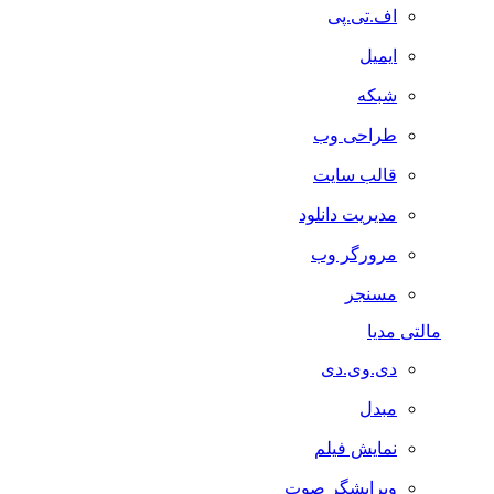
اف.تی.پی
ایمیل
شبکه
طراحی وب
قالب سایت
مدیریت دانلود
مرورگر وب
مسنجر
مالتی مدیا
دی.وی.دی
مبدل
نمایش فیلم
ویرایشگر صوت