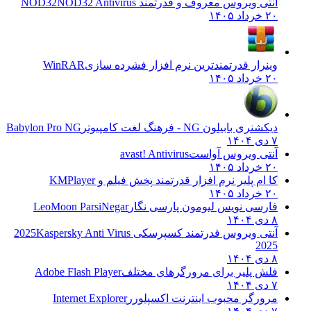
آنتی ویروس معروف و قدرتمند NOD32
NOD32 Antivirus
۲۰ خرداد ۱۴۰۵
وینرار قدرتمندترین نرم افزار فشرده سازی
WinRAR
۲۰ خرداد ۱۴۰۵
دیکشنری بابیلون NG - فرهنگ لغت کامپیوتر
Babylon Pro NG
۷ دی ۱۴۰۴
آنتی ویروس آواست
avast! Antivirus
۲۰ خرداد ۱۴۰۵
کا ام پلیر نرم افزار قدرتمند پخش فیلم و
KMPlayer
۲۰ خرداد ۱۴۰۵
فارسی نویس لیومون پارسی نگار
LeoMoon ParsiNegar
۸ دی ۱۴۰۴
آنتی ویروس قدرتمند کسپرسکی 2025
Kaspersky Anti Virus
2025
۸ دی ۱۴۰۴
فلش پلیر برای مرورگرهای مختلف
Adobe Flash Player
۷ دی ۱۴۰۴
مرورگر محبوب اینترنت اکسپلورر
Internet Explorer