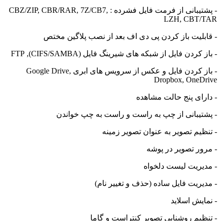
- پشتیبانی از فرمت فایل فشرده : CBZ/ZIP, CBR/RAR, 7Z/CB7,
LZH, CB
یت باز کردن پی دی اف بعد از نصب پلاگین مختص
دن فایل از شبکه های شیرینگ فایل (CIFS/SAMBA), FTP
- باز کردن فایل و عکس از سرویس های ابری Google Drive,
Dropbox, One
ی پنج حالت مشاهده
یبانی از چپ به راست و راست به چپ خواندن
م تصویر به عنوان تصویر زمینه
 تصویر در پوشه
ریت لیست دلخواه
یت فایل ساده (حذف و تغییر نام)
ش اسلاید
م روشنایی تصویر کنتراست و گاما