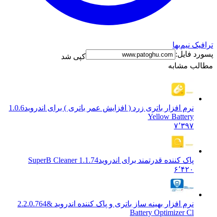
نیم‌بها
فایل:
کپی شد
 مشابه
نرم افزار باتری زرد ( افزایش عمر باتری ) برای اندروید
1.0.6
Yellow Battery
۷٬۳۹۷
پاک کننده قدرتمند برای اندروید
1.1.74 SuperB Cleaner
۶٬۴۲۰
نرم افزار بهینه ساز باتری و پاک کننده اندروید &
2.2.0.764
Battery Optimizer Cl