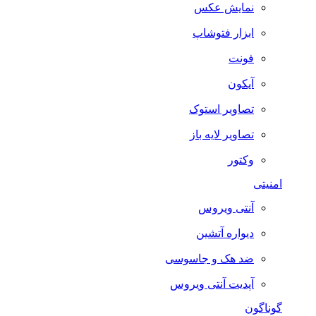
نمایش عکس
ابزار فتوشاپ
فونت
آیکون
تصاویر استوک
تصاویر لایه باز
وکتور
امنیتی
آنتی ویروس
دیواره آتشین
ضد هک و جاسوسی
آپدیت آنتی ویروس
گوناگون