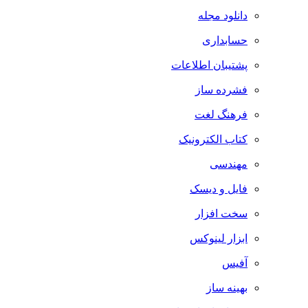
دانلود مجله
حسابداری
پشتیبان اطلاعات
فشرده ساز
فرهنگ لغت
کتاب الکترونیک
مهندسی
فایل و دیسک
سخت افزار
ابزار لینوکس
آفیس
بهینه ساز