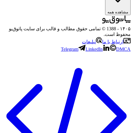
ه همه
- 1388 © تمامی حقوق مطالب و قالب برای سایت پاتوق‌یو
 است.
باط با ما
تبلیغات
Telegram
LinkedIn