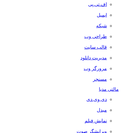
اف.تی.پی
ایمیل
شبکه
طراحی وب
قالب سایت
مدیریت دانلود
مرورگر وب
مسنجر
مالتی مدیا
دی.وی.دی
مبدل
نمایش فیلم
ویرایشگر صوت