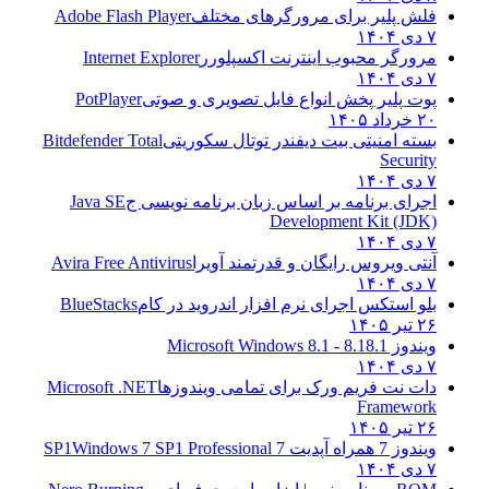
فلش پلیر برای مرورگرهای مختلف
Adobe Flash Player
۷ دی ۱۴۰۴
مرورگر محبوب اینترنت اکسپلورر
Internet Explorer
۷ دی ۱۴۰۴
پوت پلیر پخش انواع فایل تصویری و صوتی
PotPlayer
۲۰ خرداد ۱۴۰۵
بسته امنیتی بیت دیفندر توتال سکوریتی
Bitdefender Total
Security
۷ دی ۱۴۰۴
اجرای برنامه بر اساس زبان برنامه نویسی ج
Java SE
Development Kit (JDK)
۷ دی ۱۴۰۴
آنتی ویروس رایگان و قدرتمند آویرا
Avira Free Antivirus
۷ دی ۱۴۰۴
بلو استکس اجرای نرم افزار اندروید در کام
BlueStacks
۲۶ تیر ۱۴۰۵
ویندوز 8.1
8.1 - Microsoft Windows 8.1
۷ دی ۱۴۰۴
دات نت فریم ورک برای تمامی ویندوزها
Microsoft .NET
Framework
۲۶ تیر ۱۴۰۵
ویندوز 7 همراه آپدیت 7 SP1
Windows 7 SP1 Professional
۷ دی ۱۴۰۴