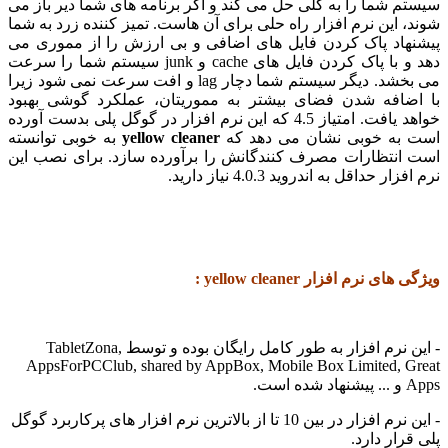
شما را به کلی حل می کند و اگر برنامه های شما دیر باز می
این نرم افزار راه حلی برای آن هاست. تمیز کننده زرد به شما
اد پاک کردن فایل های اضافی و بی ارزش را از مموری می
دهد و با پاک کردن فایل های cache و junk سیستم شما را سرعت
می بخشد. دیگر سیستم شما دچار lag و افت سرعت نمی شود زیرا
افه شدن فضای بیشتر به مموریتان، عملکرد گوشی بهبود
خواهد یافت. امتیاز 4.5 که این نرم افزار در گوگل پلی بدست آورده
ه خوبی نشان می دهد که
yellow cleaner
به خوبی توانسته
نتظارات مصرف کنندگانش را برآورده سازد. برای نصب این
حداقل به اندروید 4.0.3 نیاز دارید.
نرم افزار yellow cleaner :
- این نرم افزار به طور کامل رایگان بوده و توسط TabletZona,
AppsForPCClub, shared by AppBox, Mobile Box Limited,
- این نرم افزار در بین 10 تا از بالاترین نرم افزار های پرکاربرد گوگل
ار دارد.