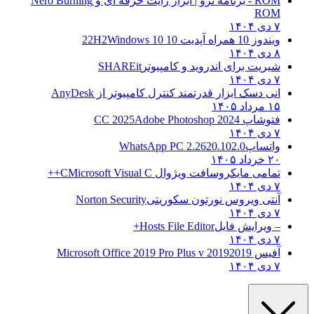
ROM - برنامه نرو | ابزار رایت حرفه ای و
Nero Burning
ROM
۷ دی ۱۴۰۴
ویندوز 10 همراه آپدیت 10 22H2
Windows 10
۸ دی ۱۴۰۴
شیریت برای اندروید و کامپیوتر
SHAREit
۷ دی ۱۴۰۴
انی دسک ابزار قدرتمند کنترل کامپیوتر از
AnyDesk
۱۵ مرداد ۱۴۰۵
فتوشاپ CC 2025
Adobe Photoshop 2024
۷ دی ۱۴۰۴
واتساپ
WhatsApp PC 2.2620.102.0
۲۰ خرداد ۱۴۰۵
تمامی مایکروسافت ویژوال C
Microsoft Visual C++
۷ دی ۱۴۰۴
آنتی ویروس نورتون سکوریتی
Norton Security
۷ دی ۱۴۰۴
– ویرایش فایل
Hosts File Editor+
۷ دی ۱۴۰۴
آفیس 2019
2019 Microsoft Office 2019 Pro Plus v
۷ دی ۱۴۰۴