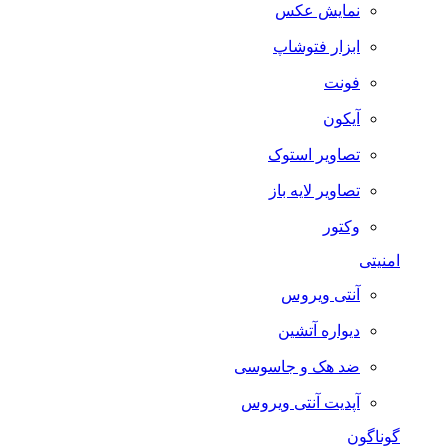
نمایش عکس
ابزار فتوشاپ
فونت
آیکون
تصاویر استوک
تصاویر لایه باز
وکتور
امنیتی
آنتی ویروس
دیواره آتشین
ضد هک و جاسوسی
آپدیت آنتی ویروس
گوناگون