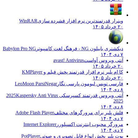
وینرار قدرتمندترین نرم افزار فشرده سازی
WinRAR
۲۰ خرداد ۱۴۰۵
دیکشنری بابیلون NG - فرهنگ لغت کامپیوتر
Babylon Pro NG
۷ دی ۱۴۰۴
آنتی ویروس آواست
avast! Antivirus
۲۰ خرداد ۱۴۰۵
کا ام پلیر نرم افزار قدرتمند پخش فیلم و
KMPlayer
۲۰ خرداد ۱۴۰۵
فارسی نویس لیومون پارسی نگار
LeoMoon ParsiNegar
۸ دی ۱۴۰۴
آنتی ویروس قدرتمند کسپرسکی 2025
Kaspersky Anti Virus
2025
۸ دی ۱۴۰۴
فلش پلیر برای مرورگرهای مختلف
Adobe Flash Player
۷ دی ۱۴۰۴
مرورگر محبوب اینترنت اکسپلورر
Internet Explorer
۷ دی ۱۴۰۴
پوت پلیر پخش انواع فایل تصویری و صوتی
PotPlayer