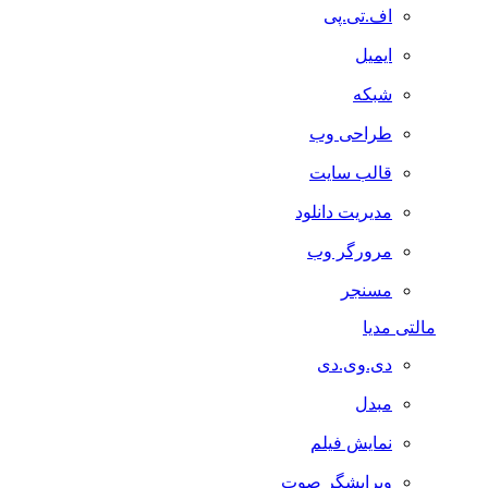
اف.تی.پی
ایمیل
شبکه
طراحی وب
قالب سایت
مدیریت دانلود
مرورگر وب
مسنجر
مالتی مدیا
دی.وی.دی
مبدل
نمایش فیلم
ویرایشگر صوت