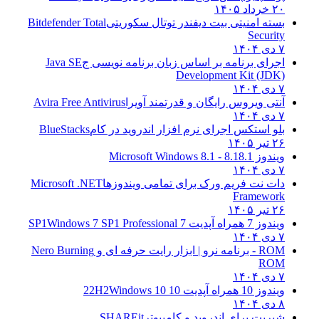
۲۰ خرداد ۱۴۰۵
بسته امنیتی بیت دیفندر توتال سکوریتی
Bitdefender Total
Security
۷ دی ۱۴۰۴
اجرای برنامه بر اساس زبان برنامه نویسی ج
Java SE
Development Kit (JDK)
۷ دی ۱۴۰۴
آنتی ویروس رایگان و قدرتمند آویرا
Avira Free Antivirus
۷ دی ۱۴۰۴
بلو استکس اجرای نرم افزار اندروید در کام
BlueStacks
۲۶ تیر ۱۴۰۵
ویندوز 8.1
8.1 - Microsoft Windows 8.1
۷ دی ۱۴۰۴
دات نت فریم ورک برای تمامی ویندوزها
Microsoft .NET
Framework
۲۶ تیر ۱۴۰۵
ویندوز 7 همراه آپدیت 7 SP1
Windows 7 SP1 Professional
۷ دی ۱۴۰۴
ROM - برنامه نرو | ابزار رایت حرفه ای و
Nero Burning
ROM
۷ دی ۱۴۰۴
ویندوز 10 همراه آپدیت 10 22H2
Windows 10
۸ دی ۱۴۰۴
شیریت برای اندروید و کامپیوتر
SHAREit