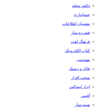
دانلود مجله
حسابداری
پشتیبان اطلاعات
فشرده ساز
فرهنگ لغت
کتاب الکترونیک
مهندسی
فایل و دیسک
سخت افزار
ابزار لینوکس
آفیس
بهینه ساز