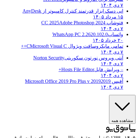
۷ دی ۱۴۰۴
انی دسک ابزار قدرتمند کنترل کامپیوتر از
AnyDesk
۱۵ مرداد ۱۴۰۵
فتوشاپ CC 2025
Adobe Photoshop 2024
۷ دی ۱۴۰۴
واتساپ
WhatsApp PC 2.2620.102.0
۲۰ خرداد ۱۴۰۵
تمامی مایکروسافت ویژوال C
Microsoft Visual C++
۷ دی ۱۴۰۴
آنتی ویروس نورتون سکوریتی
Norton Security
۷ دی ۱۴۰۴
– ویرایش فایل
Hosts File Editor+
۷ دی ۱۴۰۴
آفیس 2019
2019 Microsoft Office 2019 Pro Plus v
۷ دی ۱۴۰۴
ه همه
- 1388 © تمامی حقوق مطالب و قالب برای سایت پاتوق‌یو