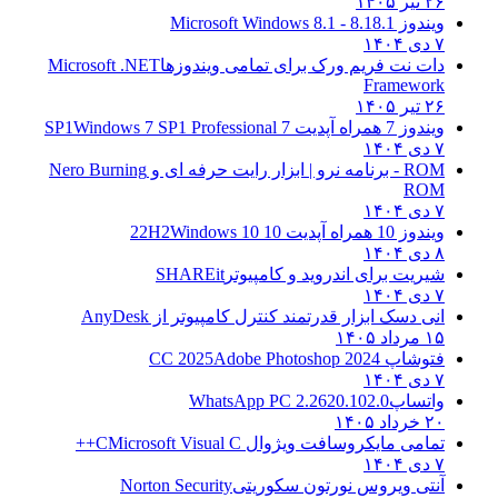
۲۶ تیر ۱۴۰۵
ویندوز 8.1
8.1 - Microsoft Windows 8.1
۷ دی ۱۴۰۴
دات نت فریم ورک برای تمامی ویندوزها
Microsoft .NET
Framework
۲۶ تیر ۱۴۰۵
ویندوز 7 همراه آپدیت 7 SP1
Windows 7 SP1 Professional
۷ دی ۱۴۰۴
ROM - برنامه نرو | ابزار رایت حرفه ای و
Nero Burning
ROM
۷ دی ۱۴۰۴
ویندوز 10 همراه آپدیت 10 22H2
Windows 10
۸ دی ۱۴۰۴
شیریت برای اندروید و کامپیوتر
SHAREit
۷ دی ۱۴۰۴
انی دسک ابزار قدرتمند کنترل کامپیوتر از
AnyDesk
۱۵ مرداد ۱۴۰۵
فتوشاپ CC 2025
Adobe Photoshop 2024
۷ دی ۱۴۰۴
واتساپ
WhatsApp PC 2.2620.102.0
۲۰ خرداد ۱۴۰۵
تمامی مایکروسافت ویژوال C
Microsoft Visual C++
۷ دی ۱۴۰۴
آنتی ویروس نورتون سکوریتی
Norton Security