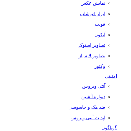
نمایش عکس
ابزار فتوشاپ
فونت
آیکون
تصاویر استوک
تصاویر لایه باز
وکتور
امنیتی
آنتی ویروس
دیواره آتشین
ضد هک و جاسوسی
آپدیت آنتی ویروس
گوناگون