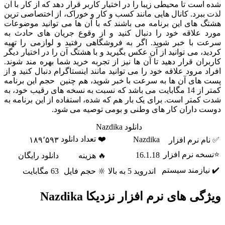
ت تا محیطی زیبا را در اختیار کاربر قرار دهد که از کار با آن
رد. کانال هایی مانند کسب و کار و خوراک، از اختصاصی ترین
های این برنامه می باشند که با آن ها می توانید موضوعات
علاقه خود را دنبال کنید و از وقوع جریان های حادث به
با خبر شوید. اگر به فروشگاهی رفتید و لوازمی را تهیه
 می توانید از آن عکس بگیرید و با هشتگ آن را در اختیار دیگر
ن قرار دهید تا آن ها نیز از تجربه خرید شما بهره مند شوند.
مرود علاقه خود را می توانید مانند اینستاگرام دنبال کنید و از
ای آن ها به سرعت با خبر شوید، هم چنین حجم این برنامه
کمتر از 14 مگابایت می باشد که نسبت به نسخه های رقیب خود، به
تر است. برای یک بار هم که شده، استفاده از این برنامه به
داران کار های وطنی و بومی توصیه می شود.
دانلود Nazdika
❤️ تعداد دانلود
Nazdika
نرم افزار
۱۸۹٬۵۹۳
 نرم افزار
16.1.18
🔥 هزینه
دانلود رایگان
ازمند سیستم
اندروید 5 به بالا
🔆 حجم فایل
63 مگابایت
 های نرم افزار نزدیکا Nazdika