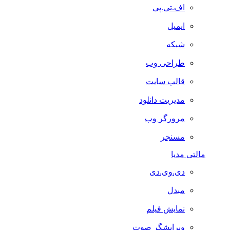
اف.تی.پی
ایمیل
شبکه
طراحی وب
قالب سایت
مدیریت دانلود
مرورگر وب
مسنجر
مالتی مدیا
دی.وی.دی
مبدل
نمایش فیلم
ویرایشگر صوت