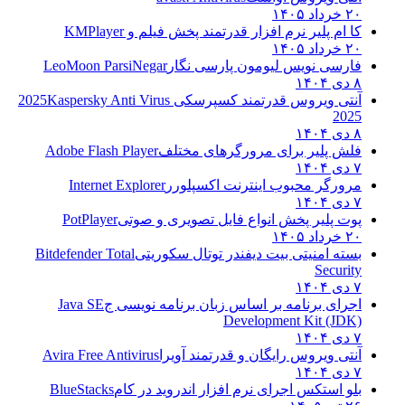
۲۰ خرداد ۱۴۰۵
کا ام پلیر نرم افزار قدرتمند پخش فیلم و
KMPlayer
۲۰ خرداد ۱۴۰۵
فارسی نویس لیومون پارسی نگار
LeoMoon ParsiNegar
۸ دی ۱۴۰۴
آنتی ویروس قدرتمند کسپرسکی 2025
Kaspersky Anti Virus
2025
۸ دی ۱۴۰۴
فلش پلیر برای مرورگرهای مختلف
Adobe Flash Player
۷ دی ۱۴۰۴
مرورگر محبوب اینترنت اکسپلورر
Internet Explorer
۷ دی ۱۴۰۴
پوت پلیر پخش انواع فایل تصویری و صوتی
PotPlayer
۲۰ خرداد ۱۴۰۵
بسته امنیتی بیت دیفندر توتال سکوریتی
Bitdefender Total
Security
۷ دی ۱۴۰۴
اجرای برنامه بر اساس زبان برنامه نویسی ج
Java SE
Development Kit (JDK)
۷ دی ۱۴۰۴
آنتی ویروس رایگان و قدرتمند آویرا
Avira Free Antivirus
۷ دی ۱۴۰۴
بلو استکس اجرای نرم افزار اندروید در کام
BlueStacks