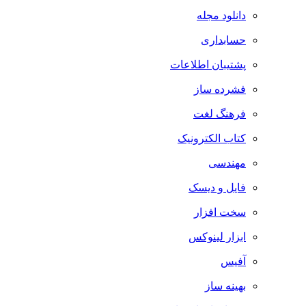
دانلود مجله
حسابداری
پشتیبان اطلاعات
فشرده ساز
فرهنگ لغت
کتاب الکترونیک
مهندسی
فایل و دیسک
سخت افزار
ابزار لینوکس
آفیس
بهینه ساز