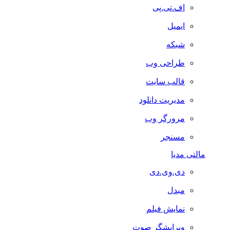
اف.تی.پی
ایمیل
شبکه
طراحی وب
قالب سایت
مدیریت دانلود
مرورگر وب
مسنجر
مالتی مدیا
دی.وی.دی
مبدل
نمایش فیلم
ویرایشگر صوت