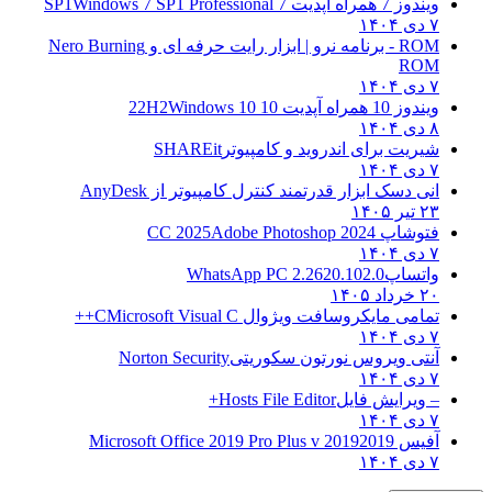
ویندوز 7 همراه آپدیت 7 SP1
Windows 7 SP1 Professional
۷ دی ۱۴۰۴
ROM - برنامه نرو | ابزار رایت حرفه ای و
Nero Burning
ROM
۷ دی ۱۴۰۴
ویندوز 10 همراه آپدیت 10 22H2
Windows 10
۸ دی ۱۴۰۴
شیریت برای اندروید و کامپیوتر
SHAREit
۷ دی ۱۴۰۴
انی دسک ابزار قدرتمند کنترل کامپیوتر از
AnyDesk
۲۳ تیر ۱۴۰۵
فتوشاپ CC 2025
Adobe Photoshop 2024
۷ دی ۱۴۰۴
واتساپ
WhatsApp PC 2.2620.102.0
۲۰ خرداد ۱۴۰۵
تمامی مایکروسافت ویژوال C
Microsoft Visual C++
۷ دی ۱۴۰۴
آنتی ویروس نورتون سکوریتی
Norton Security
۷ دی ۱۴۰۴
– ویرایش فایل
Hosts File Editor+
۷ دی ۱۴۰۴
آفیس 2019
2019 Microsoft Office 2019 Pro Plus v
۷ دی ۱۴۰۴