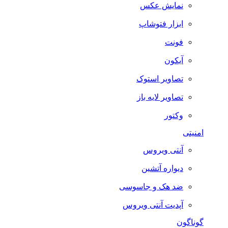
نمایش عکس
ابزار فتوشاپ
فونت
آیکون
تصاویر استوک
تصاویر لایه باز
وکتور
امنیتی
آنتی ویروس
دیواره آتشین
ضد هک و جاسوسی
آپدیت آنتی ویروس
گوناگون