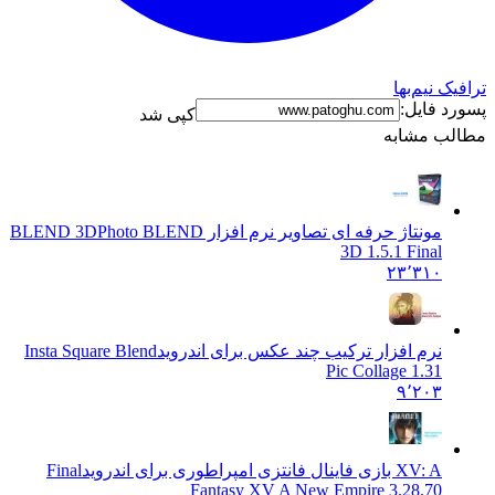
نیم‌بها
فایل:
کپی شد
 مشابه
مونتاژ حرفه ای تصاویر نرم افزار BLEND 3D
Photo BLEND
3D 1.5.1 Final
۲۳٬۳۱۰
نرم افزار ترکیب چند عکس برای اندروید
Insta Square Blend
Pic Collage 1.31
۹٬۲۰۳
XV: A بازی فاینال فانتزی امپراطوری برای اندروید
Final
Fantasy XV A New Empire 3.28.70