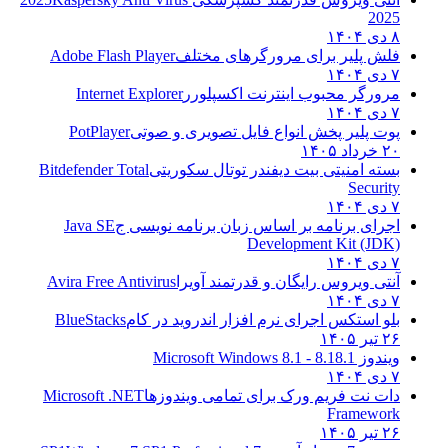
2025
۸ دی ۱۴۰۴
فلش پلیر برای مرورگرهای مختلف
Adobe Flash Player
۷ دی ۱۴۰۴
مرورگر محبوب اینترنت اکسپلورر
Internet Explorer
۷ دی ۱۴۰۴
پوت پلیر پخش انواع فایل تصویری و صوتی
PotPlayer
۲۰ خرداد ۱۴۰۵
بسته امنیتی بیت دیفندر توتال سکوریتی
Bitdefender Total
Security
۷ دی ۱۴۰۴
اجرای برنامه بر اساس زبان برنامه نویسی ج
Java SE
Development Kit (JDK)
۷ دی ۱۴۰۴
آنتی ویروس رایگان و قدرتمند آویرا
Avira Free Antivirus
۷ دی ۱۴۰۴
بلو استکس اجرای نرم افزار اندروید در کام
BlueStacks
۲۶ تیر ۱۴۰۵
ویندوز 8.1
8.1 - Microsoft Windows 8.1
۷ دی ۱۴۰۴
دات نت فریم ورک برای تمامی ویندوزها
Microsoft .NET
Framework
۲۶ تیر ۱۴۰۵