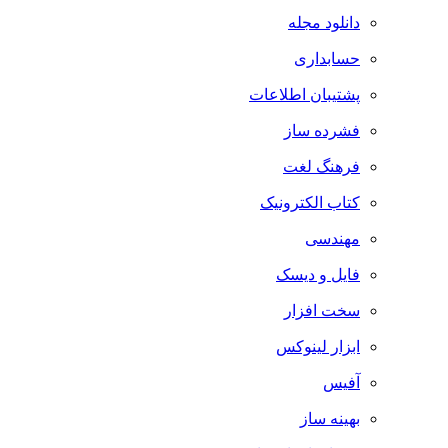
دانلود مجله
حسابداری
پشتیبان اطلاعات
فشرده ساز
فرهنگ لغت
کتاب الکترونیک
مهندسی
فایل و دیسک
سخت افزار
ابزار لینوکس
آفیس
بهینه ساز