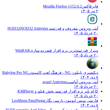
فایرفاکس
Mozilla Firefox v152.0.2
۲ تیر ۱۴۰۵
آنتی ویروس معروف و قدرتمند NOD32
NOD32 Antivirus
۲۰ خرداد ۱۴۰۵
وینرار قدرتمندترین نرم افزار فشرده سازی
WinRAR
۲۰ خرداد ۱۴۰۵
دیکشنری بابیلون NG - فرهنگ لغت کامپیوتر
Babylon Pro NG
۷ دی ۱۴۰۴
آنتی ویروس آواست
avast! Antivirus
۲۰ خرداد ۱۴۰۵
کا ام پلیر نرم افزار قدرتمند پخش فیلم و
KMPlayer
۲۰ خرداد ۱۴۰۵
فارسی نویس لیومون پارسی نگار
LeoMoon ParsiNegar
۸ دی ۱۴۰۴
آنتی ویروس قدرتمند کسپرسکی 2025
Kaspersky Anti Virus