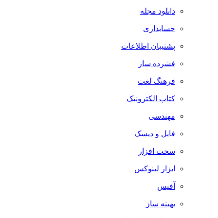
دانلود مجله
حسابداری
پشتیبان اطلاعات
فشرده ساز
فرهنگ لغت
کتاب الکترونیک
مهندسی
فایل و دیسک
سخت افزار
ابزار لینوکس
آفیس
بهینه ساز