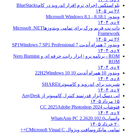
بلو استکس اجرای نرم افزار اندروید در کام
BlueStacks
۲۶ تیر ۱۴۰۵
ویندوز 8.1
8.1 - Microsoft Windows 8.1
۷ دی ۱۴۰۴
دات نت فریم ورک برای تمامی ویندوزها
Microsoft .NET
Framework
۲۶ تیر ۱۴۰۵
ویندوز 7 همراه آپدیت 7 SP1
Windows 7 SP1 Professional
۷ دی ۱۴۰۴
ROM - برنامه نرو | ابزار رایت حرفه ای و
Nero Burning
ROM
۷ دی ۱۴۰۴
ویندوز 10 همراه آپدیت 10 22H2
Windows 10
۸ دی ۱۴۰۴
شیریت برای اندروید و کامپیوتر
SHAREit
۷ دی ۱۴۰۴
انی دسک ابزار قدرتمند کنترل کامپیوتر از
AnyDesk
۱۵ مرداد ۱۴۰۵
فتوشاپ CC 2025
Adobe Photoshop 2024
۷ دی ۱۴۰۴
واتساپ
WhatsApp PC 2.2620.102.0
۲۰ خرداد ۱۴۰۵
تمامی مایکروسافت ویژوال C
Microsoft Visual C++