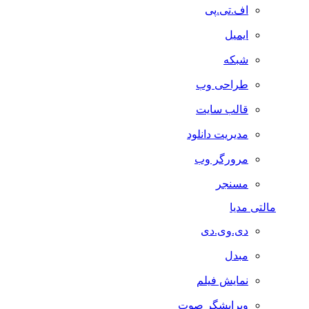
اف.تی.پی
ایمیل
شبکه
طراحی وب
قالب سایت
مدیریت دانلود
مرورگر وب
مسنجر
مالتی مدیا
دی.وی.دی
مبدل
نمایش فیلم
ویرایشگر صوت