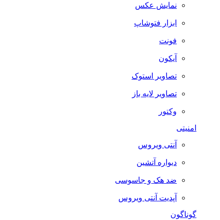
نمایش عکس
ابزار فتوشاپ
فونت
آیکون
تصاویر استوک
تصاویر لایه باز
وکتور
امنیتی
آنتی ویروس
دیواره آتشین
ضد هک و جاسوسی
آپدیت آنتی ویروس
گوناگون