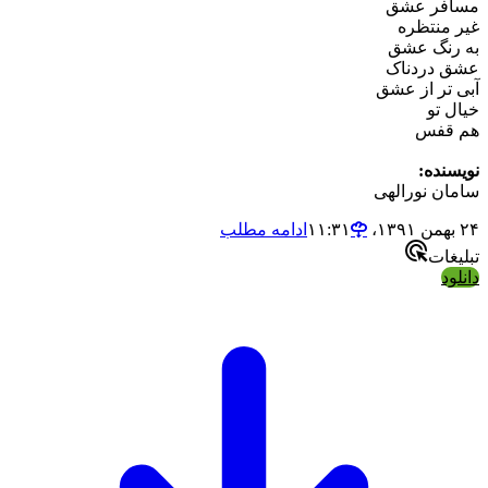
فر عشق
منتظره
نگ عشق
دردناک
تر از عشق
 تو
قفس
نده:
ن نورالهی
ادامه مطلب
ات
د