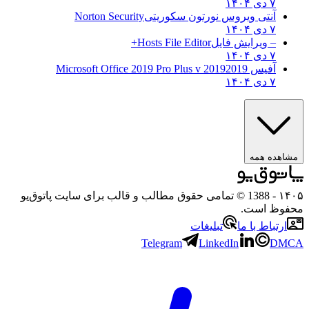
۷ دی ۱۴۰۴
آنتی ویروس نورتون سکوریتی
Norton Security
۷ دی ۱۴۰۴
– ویرایش فایل
Hosts File Editor+
۷ دی ۱۴۰۴
آفیس 2019
2019 Microsoft Office 2019 Pro Plus v
۷ دی ۱۴۰۴
هده همه
۱
- 1388 © تمامی حقوق مطالب و قالب برای سایت پاتوق‌یو
وظ است.
رتباط با ما
تبلیغات
Telegram
LinkedIn
D