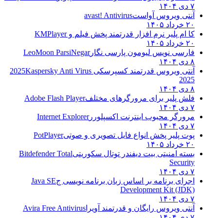
۷ دی ۱۴۰۴
آنتی ویروس آواست
avast! Antivirus
۲۰ خرداد ۱۴۰۵
کا ام پلیر نرم افزار قدرتمند پخش فیلم و
KMPlayer
۲۰ خرداد ۱۴۰۵
فارسی نویس لیومون پارسی نگار
LeoMoon ParsiNegar
۸ دی ۱۴۰۴
آنتی ویروس قدرتمند کسپرسکی 2025
Kaspersky Anti Virus
2025
۸ دی ۱۴۰۴
فلش پلیر برای مرورگرهای مختلف
Adobe Flash Player
۷ دی ۱۴۰۴
مرورگر محبوب اینترنت اکسپلورر
Internet Explorer
۷ دی ۱۴۰۴
پوت پلیر پخش انواع فایل تصویری و صوتی
PotPlayer
۲۰ خرداد ۱۴۰۵
بسته امنیتی بیت دیفندر توتال سکوریتی
Bitdefender Total
Security
۷ دی ۱۴۰۴
اجرای برنامه بر اساس زبان برنامه نویسی ج
Java SE
Development Kit (JDK)
۷ دی ۱۴۰۴
آنتی ویروس رایگان و قدرتمند آویرا
Avira Free Antivirus
۷ دی ۱۴۰۴