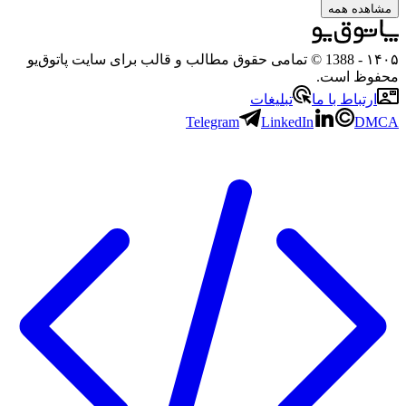
ه همه
- 1388 © تمامی حقوق مطالب و قالب برای سایت پاتوق‌یو
 است.
باط با ما
تبلیغات
Telegram
LinkedIn