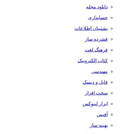
دانلود مجله
حسابداری
پشتیبان اطلاعات
فشرده ساز
فرهنگ لغت
کتاب الکترونیک
مهندسی
فایل و دیسک
سخت افزار
ابزار لینوکس
آفیس
بهینه ساز