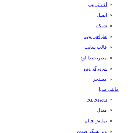
اف.تی.پی
ایمیل
شبکه
طراحی وب
قالب سایت
مدیریت دانلود
مرورگر وب
مسنجر
مالتی مدیا
دی.وی.دی
مبدل
نمایش فیلم
ویرایشگر صوت