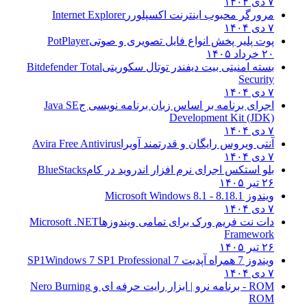
۷ دی ۱۴۰۴
مرورگر محبوب اینترنت اکسپلورر
Internet Explorer
۷ دی ۱۴۰۴
پوت پلیر پخش انواع فایل تصویری و صوتی
PotPlayer
۲۰ خرداد ۱۴۰۵
بسته امنیتی بیت دیفندر توتال سکوریتی
Bitdefender Total
Security
۷ دی ۱۴۰۴
اجرای برنامه بر اساس زبان برنامه نویسی ج
Java SE
Development Kit (JDK)
۷ دی ۱۴۰۴
آنتی ویروس رایگان و قدرتمند آویرا
Avira Free Antivirus
۷ دی ۱۴۰۴
بلو استکس اجرای نرم افزار اندروید در کام
BlueStacks
۲۶ تیر ۱۴۰۵
ویندوز 8.1
8.1 - Microsoft Windows 8.1
۷ دی ۱۴۰۴
دات نت فریم ورک برای تمامی ویندوزها
Microsoft .NET
Framework
۲۶ تیر ۱۴۰۵
ویندوز 7 همراه آپدیت 7 SP1
Windows 7 SP1 Professional
۷ دی ۱۴۰۴
ROM - برنامه نرو | ابزار رایت حرفه ای و
Nero Burning
ROM