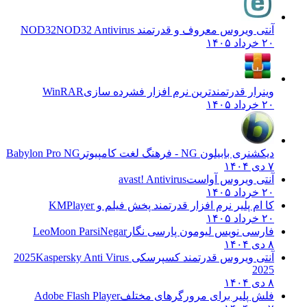
آنتی ویروس معروف و قدرتمند NOD32
NOD32 Antivirus
۲۰ خرداد ۱۴۰۵
وینرار قدرتمندترین نرم افزار فشرده سازی
WinRAR
۲۰ خرداد ۱۴۰۵
دیکشنری بابیلون NG - فرهنگ لغت کامپیوتر
Babylon Pro NG
۷ دی ۱۴۰۴
آنتی ویروس آواست
avast! Antivirus
۲۰ خرداد ۱۴۰۵
کا ام پلیر نرم افزار قدرتمند پخش فیلم و
KMPlayer
۲۰ خرداد ۱۴۰۵
فارسی نویس لیومون پارسی نگار
LeoMoon ParsiNegar
۸ دی ۱۴۰۴
آنتی ویروس قدرتمند کسپرسکی 2025
Kaspersky Anti Virus
2025
۸ دی ۱۴۰۴
فلش پلیر برای مرورگرهای مختلف
Adobe Flash Player