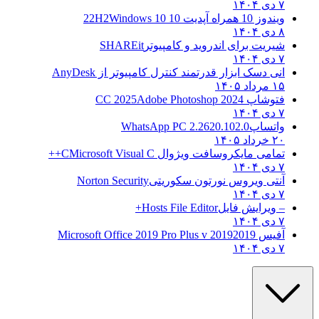
۷ دی ۱۴۰۴
ویندوز 10 همراه آپدیت 10 22H2
Windows 10
۸ دی ۱۴۰۴
شیریت برای اندروید و کامپیوتر
SHAREit
۷ دی ۱۴۰۴
انی دسک ابزار قدرتمند کنترل کامپیوتر از
AnyDesk
۱۵ مرداد ۱۴۰۵
فتوشاپ CC 2025
Adobe Photoshop 2024
۷ دی ۱۴۰۴
واتساپ
WhatsApp PC 2.2620.102.0
۲۰ خرداد ۱۴۰۵
تمامی مایکروسافت ویژوال C
Microsoft Visual C++
۷ دی ۱۴۰۴
آنتی ویروس نورتون سکوریتی
Norton Security
۷ دی ۱۴۰۴
– ویرایش فایل
Hosts File Editor+
۷ دی ۱۴۰۴
آفیس 2019
2019 Microsoft Office 2019 Pro Plus v
۷ دی ۱۴۰۴