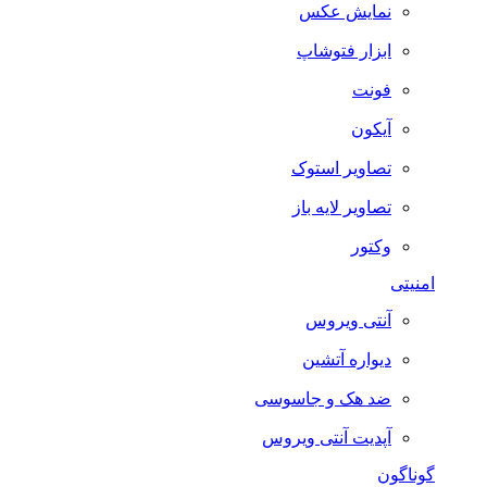
نمایش عکس
ابزار فتوشاپ
فونت
آیکون
تصاویر استوک
تصاویر لایه باز
وکتور
امنیتی
آنتی ویروس
دیواره آتشین
ضد هک و جاسوسی
آپدیت آنتی ویروس
گوناگون