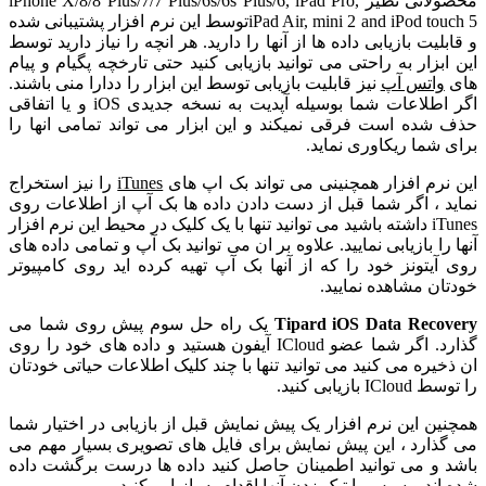
محصولاتی نظیر iPhone X/8/8 Plus/7/7 Plus/6s/6s Plus/6, iPad Pro,
iPad Air, mini 2 and iPod touch 5توسط این نرم افزار پشتیبانی شده
یت بازیابی داده ها از آنها را دارید. هر انچه را نیاز دارید توسط
زار به راحتی می توانید بازیابی کنید حتی تارخچه پگیام و پیام
اتس آپ
نیز قابلیت بازیابی توسط این ابزار را ددارا منی باشند.
اگر اطلاعات شما بوسیله آپدیت به نسخه جدیدی iOS و یا اتفاقی
ده است فرقی نمیکند و این ابزار می تواند تمامی انها را
ما ریکاوری نماید.
م افزار همچنینی می تواند بک اپ های
iTunes
را نیز استخراج
، اگر شما قبل از دست دادن داده ها بک آپ از اطلاعات روی
iTunes داشته باشید می توانید تنها با یک کلیک در محیط این نرم افزار
ا بازیابی نمایید. علاوه بر ان می توانید بک آپ و تمامی داده های
تونز خود را که از آنها بک آپ تهیه کرده اید روی کامپیوتر
 مشاهده نمایید.
Tipard iOS Data Rec
یک راه حل سوم پیش روی شما می
گذارد. اگر شما عضو ICloud آیفون هستید و داده های خود را روی
ره می کنید می توانید تنها با چند کلیک اطلاعات حیاتی خودتان
یابی کنید.
 این نرم افزار یک پیش نمایش قبل از بازیابی در اختیار شما
ارد ، این پیش نمایش برای فایل های تصویری بسیار مهم می
و می توانید اطمینان حاصل کنید داده ها درست برگشت داده
د و سپس با تیک زدن آنها اقدام به بازیابی کنید.