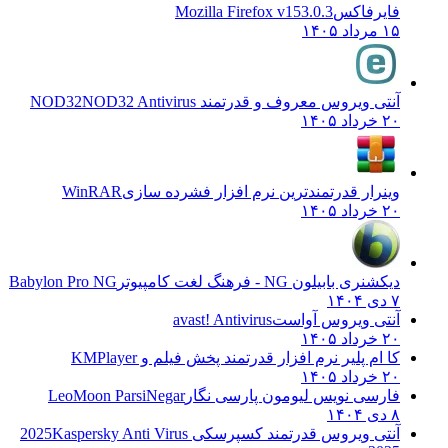
فایرفاکس
Mozilla Firefox v153.0.3
۱۵ مرداد ۱۴۰۵
آنتی ویروس معروف و قدرتمند NOD32
NOD32 Antivirus
۲۰ خرداد ۱۴۰۵
وینرار قدرتمندترین نرم افزار فشرده سازی
WinRAR
۲۰ خرداد ۱۴۰۵
دیکشنری بابیلون NG - فرهنگ لغت کامپیوتر
Babylon Pro NG
۷ دی ۱۴۰۴
آنتی ویروس آواست
avast! Antivirus
۲۰ خرداد ۱۴۰۵
کا ام پلیر نرم افزار قدرتمند پخش فیلم و
KMPlayer
۲۰ خرداد ۱۴۰۵
فارسی نویس لیومون پارسی نگار
LeoMoon ParsiNegar
۸ دی ۱۴۰۴
آنتی ویروس قدرتمند کسپرسکی 2025
Kaspersky Anti Virus