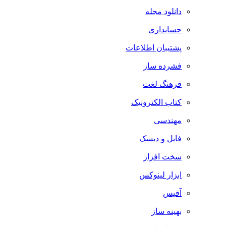
دانلود مجله
حسابداری
پشتیبان اطلاعات
فشرده ساز
فرهنگ لغت
کتاب الکترونیک
مهندسی
فایل و دیسک
سخت افزار
ابزار لینوکس
آفیس
بهینه ساز