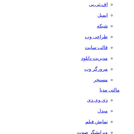
اف.تی.پی
ایمیل
شبکه
طراحی وب
قالب سایت
مدیریت دانلود
مرورگر وب
مسنجر
مالتی مدیا
دی.وی.دی
مبدل
نمایش فیلم
ویرایشگر صوت