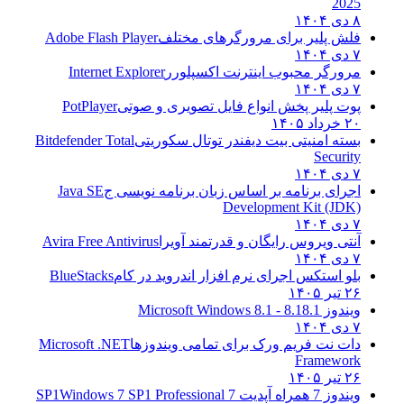
2025
۸ دی ۱۴۰۴
فلش پلیر برای مرورگرهای مختلف
Adobe Flash Player
۷ دی ۱۴۰۴
مرورگر محبوب اینترنت اکسپلورر
Internet Explorer
۷ دی ۱۴۰۴
پوت پلیر پخش انواع فایل تصویری و صوتی
PotPlayer
۲۰ خرداد ۱۴۰۵
بسته امنیتی بیت دیفندر توتال سکوریتی
Bitdefender Total
Security
۷ دی ۱۴۰۴
اجرای برنامه بر اساس زبان برنامه نویسی ج
Java SE
Development Kit (JDK)
۷ دی ۱۴۰۴
آنتی ویروس رایگان و قدرتمند آویرا
Avira Free Antivirus
۷ دی ۱۴۰۴
بلو استکس اجرای نرم افزار اندروید در کام
BlueStacks
۲۶ تیر ۱۴۰۵
ویندوز 8.1
8.1 - Microsoft Windows 8.1
۷ دی ۱۴۰۴
دات نت فریم ورک برای تمامی ویندوزها
Microsoft .NET
Framework
۲۶ تیر ۱۴۰۵
ویندوز 7 همراه آپدیت 7 SP1
Windows 7 SP1 Professional