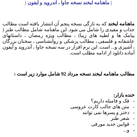
| ماهنامه لبخند نسخه جاوا ، آندروید و آیفون |
ماهنامه لبخند
که به تازگی نسخه پنجم آن انتشار یافته است مطالب
جذاب و مفیدی را شامل می شود. این ماهنامه شامل مطالب طنز (
پیامک ها و لطیه های زیبا) ، مطالب ویژه رمضان ، داستانهای
عاشقانه و فلسفی ، مطالب پزشکی و روانشناسی ، سخنان بزرگان
، آشپزی و... است. این نرم افزار در سه نسخه جاوا ، آندروید و آیفون
آماده دانلود از ادامه مطلب است.
مطالب ماهنامه لبخند نسخه مرداد 92 شامل موارد زیر است :
خنده بازار:
- فک و فامیله داریم؟
- متن های جالب کارت عروسی
- دختر و پسرها نمی توانند
- شعر طنز
- قوانین جدید مورفی
- و...