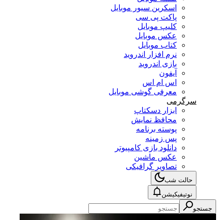
اسکرین سیور موبایل
پاکت پی سی
کلیپ موبایل
عکس موبایل
کتاب موبایل
نرم افزار اندروید
بازی اندروید
آیفون
اس ام اس
معرفی گوشی موبایل
سرگرمی
ابزار دسکتاپ
محافظ نمایش
پوسته برنامه
پس زمینه
دانلود بازی کامپیوتر
عکس ماشین
تصاویر گرافیکی
حالت شب
نوتیفیکیشن
جستجو