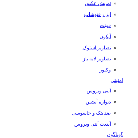
نمایش عکس
ابزار فتوشاپ
فونت
آیکون
تصاویر استوک
تصاویر لایه باز
وکتور
امنیتی
آنتی ویروس
دیواره آتشین
ضد هک و جاسوسی
آپدیت آنتی ویروس
گوناگون