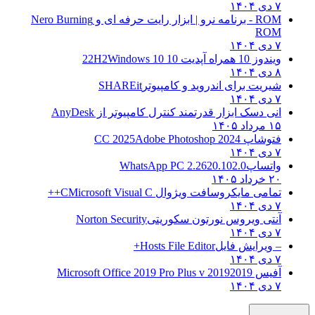
۷ دی ۱۴۰۴
ROM - برنامه نرو | ابزار رایت حرفه ای و
Nero Burning
ROM
۷ دی ۱۴۰۴
ویندوز 10 همراه آپدیت 10 22H2
Windows 10
۸ دی ۱۴۰۴
شیریت برای اندروید و کامپیوتر
SHAREit
۷ دی ۱۴۰۴
انی دسک ابزار قدرتمند کنترل کامپیوتر از
AnyDesk
۱۵ مرداد ۱۴۰۵
فتوشاپ CC 2025
Adobe Photoshop 2024
۷ دی ۱۴۰۴
واتساپ
WhatsApp PC 2.2620.102.0
۲۰ خرداد ۱۴۰۵
تمامی مایکروسافت ویژوال C
Microsoft Visual C++
۷ دی ۱۴۰۴
آنتی ویروس نورتون سکوریتی
Norton Security
۷ دی ۱۴۰۴
– ویرایش فایل
Hosts File Editor+
۷ دی ۱۴۰۴
آفیس 2019
2019 Microsoft Office 2019 Pro Plus v
۷ دی ۱۴۰۴