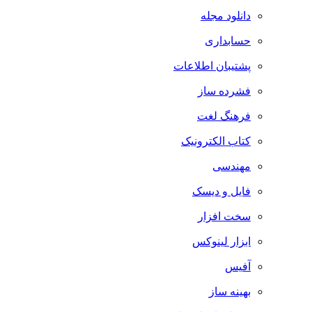
دانلود مجله
حسابداری
پشتیبان اطلاعات
فشرده ساز
فرهنگ لغت
کتاب الکترونیک
مهندسی
فایل و دیسک
سخت افزار
ابزار لینوکس
آفیس
بهینه ساز