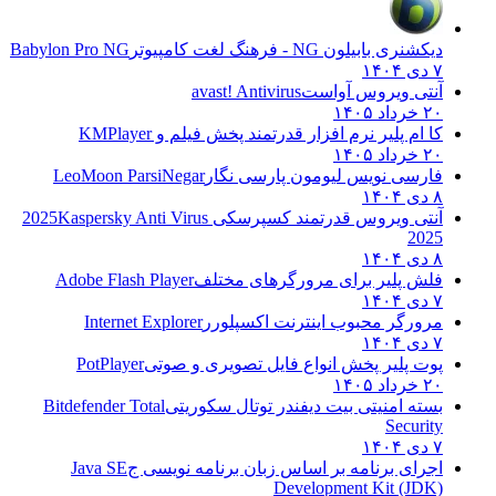
دیکشنری بابیلون NG - فرهنگ لغت کامپیوتر
Babylon Pro NG
۷ دی ۱۴۰۴
آنتی ویروس آواست
avast! Antivirus
۲۰ خرداد ۱۴۰۵
کا ام پلیر نرم افزار قدرتمند پخش فیلم و
KMPlayer
۲۰ خرداد ۱۴۰۵
فارسی نویس لیومون پارسی نگار
LeoMoon ParsiNegar
۸ دی ۱۴۰۴
آنتی ویروس قدرتمند کسپرسکی 2025
Kaspersky Anti Virus
2025
۸ دی ۱۴۰۴
فلش پلیر برای مرورگرهای مختلف
Adobe Flash Player
۷ دی ۱۴۰۴
مرورگر محبوب اینترنت اکسپلورر
Internet Explorer
۷ دی ۱۴۰۴
پوت پلیر پخش انواع فایل تصویری و صوتی
PotPlayer
۲۰ خرداد ۱۴۰۵
بسته امنیتی بیت دیفندر توتال سکوریتی
Bitdefender Total
Security
۷ دی ۱۴۰۴
اجرای برنامه بر اساس زبان برنامه نویسی ج
Java SE
Development Kit (JDK)