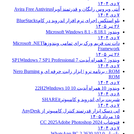
۷ دی ۱۴۰۴
آنتی ویروس رایگان و قدرتمند آویرا
Avira Free Antivirus
۷ دی ۱۴۰۴
بلو استکس اجرای نرم افزار اندروید در کام
BlueStacks
۲۶ تیر ۱۴۰۵
ویندوز 8.1
8.1 - Microsoft Windows 8.1
۷ دی ۱۴۰۴
دات نت فریم ورک برای تمامی ویندوزها
Microsoft .NET
Framework
۲۶ تیر ۱۴۰۵
ویندوز 7 همراه آپدیت 7 SP1
Windows 7 SP1 Professional
۷ دی ۱۴۰۴
ROM - برنامه نرو | ابزار رایت حرفه ای و
Nero Burning
ROM
۷ دی ۱۴۰۴
ویندوز 10 همراه آپدیت 10 22H2
Windows 10
۸ دی ۱۴۰۴
شیریت برای اندروید و کامپیوتر
SHAREit
۷ دی ۱۴۰۴
انی دسک ابزار قدرتمند کنترل کامپیوتر از
AnyDesk
۱۵ مرداد ۱۴۰۵
فتوشاپ CC 2025
Adobe Photoshop 2024
۷ دی ۱۴۰۴
واتساپ
WhatsApp PC 2.2620.102.0