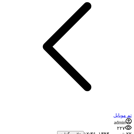
م موبایل
admin
۲۲۷
شهریور ۱۳۹۳،‏ ۱۲:۳۶