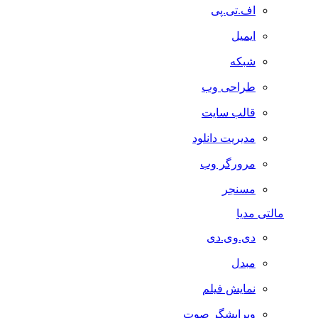
اف.تی.پی
ایمیل
شبکه
طراحی وب
قالب سایت
مدیریت دانلود
مرورگر وب
مسنجر
مالتی مدیا
دی.وی.دی
مبدل
نمایش فیلم
ویرایشگر صوت