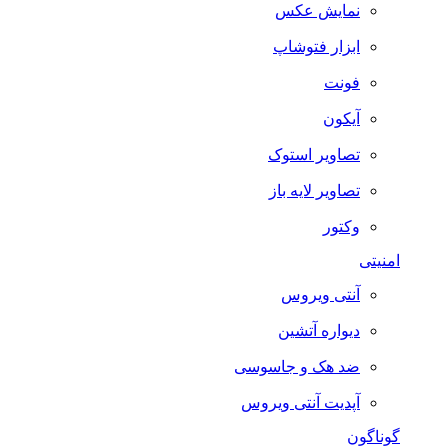
نمایش عکس
ابزار فتوشاپ
فونت
آیکون
تصاویر استوک
تصاویر لایه باز
وکتور
امنیتی
آنتی ویروس
دیواره آتشین
ضد هک و جاسوسی
آپدیت آنتی ویروس
گوناگون