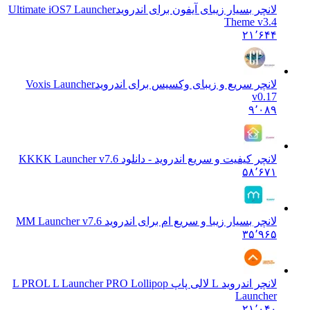
لانچر بسیار زیبای آیفون برای اندروید
Ultimate iOS7 Launcher
Theme v3.4
۲۱٬۶۴۴
لانچر سریع و زیبای وکسیس برای اندروید
Voxis Launcher
v0.17
۹٬۰۸۹
لانچر کیفیت و سریع اندروید - دانلود KK
KK Launcher v7.6
۵۸٬۶۷۱
لانچر بسیار زیبا و سریع ام برای اندروید M
M Launcher v7.6
۳۵٬۹۶۵
لانچر اندروید L لالی پاپ L PRO
L L Launcher PRO Lollipop
Launcher
۲۱٬۰۴۰