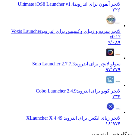
لانچر آیفون برای اندروید
Ultimate iOS8 Launcher v1.4
۲۲۶
لانچر سریع و زیبای وکسیس برای اندروید
Voxis Launcher
v0.17
۹٬۰۸۹
سولو لانچر برای اندروید
Solo Launcher 2.7.7.3
۹۷٬۷۷۹
لانچر کوبو برای اندروید
Cobo Launcher 2.4.9
۲۳۴
لانچر زبای ایکس برای اندروید X
Launcher X 4.49
۱۸٬۹۷۴
 خود را بنویسید