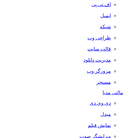
اف.تی.پی
ایمیل
شبکه
طراحی وب
قالب سایت
مدیریت دانلود
مرورگر وب
مسنجر
مالتی مدیا
دی.وی.دی
مبدل
نمایش فیلم
ویرایشگر صوت