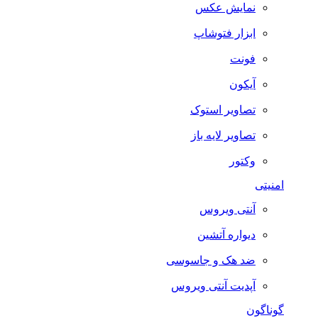
نمایش عکس
ابزار فتوشاپ
فونت
آیکون
تصاویر استوک
تصاویر لایه باز
وکتور
امنیتی
آنتی ویروس
دیواره آتشین
ضد هک و جاسوسی
آپدیت آنتی ویروس
گوناگون