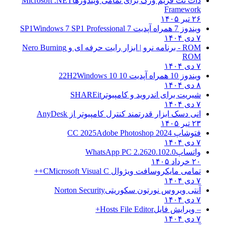
دات نت فریم ورک برای تمامی ویندوزها
Microsoft .NET
Framework
۲۶ تیر ۱۴۰۵
ویندوز 7 همراه آپدیت 7 SP1
Windows 7 SP1 Professional
۷ دی ۱۴۰۴
ROM - برنامه نرو | ابزار رایت حرفه ای و
Nero Burning
ROM
۷ دی ۱۴۰۴
ویندوز 10 همراه آپدیت 10 22H2
Windows 10
۸ دی ۱۴۰۴
شیریت برای اندروید و کامپیوتر
SHAREit
۷ دی ۱۴۰۴
انی دسک ابزار قدرتمند کنترل کامپیوتر از
AnyDesk
۲۳ تیر ۱۴۰۵
فتوشاپ CC 2025
Adobe Photoshop 2024
۷ دی ۱۴۰۴
واتساپ
WhatsApp PC 2.2620.102.0
۲۰ خرداد ۱۴۰۵
تمامی مایکروسافت ویژوال C
Microsoft Visual C++
۷ دی ۱۴۰۴
آنتی ویروس نورتون سکوریتی
Norton Security
۷ دی ۱۴۰۴
– ویرایش فایل
Hosts File Editor+
۷ دی ۱۴۰۴