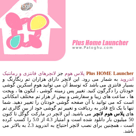
Plus HOME Lau
پلاس هوم
جز
لانچرهای فانتزی و رمانتیک
د
به شمار می رود. این لانچر دارای هزاران تم رنگارنگ و
 فانتزی می باشد که توسط آن می توانید هوم اسکرین گوشی
 را دگرگون کنید. تغییر پس زمینه گوشی ، آیکون ها ، ویجت
اعت های زیبا و سفارشی و بیش از هزار تم مختلف امکاناتی
ه می توانید با آن صفحه گوشی خودتان را تغییر دهید. شما
ا یک تاچ قادر به ردیافت و تغییر تم گوشی خود از بین گالری تم
لاس هوم لانچر
می باشید. این لانچر در مارکت گوگل تا کنون
50 میلیون بار دانلود شده است و امتیاز 4.3 از 5.0 را کسب کرده
است ، همچنین برای نصب لانچر احتیاج به اندروید 2.3 به بالاتر می