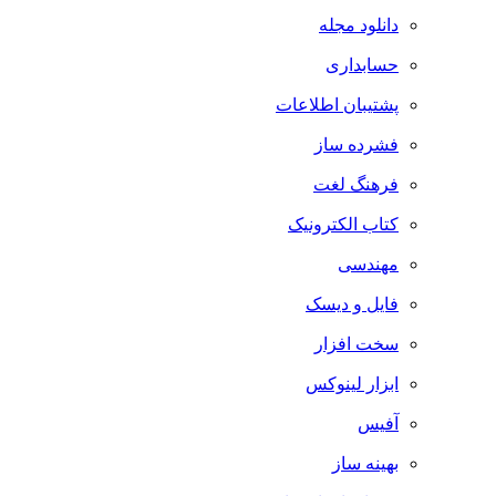
دانلود مجله
حسابداری
پشتیبان اطلاعات
فشرده ساز
فرهنگ لغت
کتاب الکترونیک
مهندسی
فایل و دیسک
سخت افزار
ابزار لینوکس
آفیس
بهینه ساز