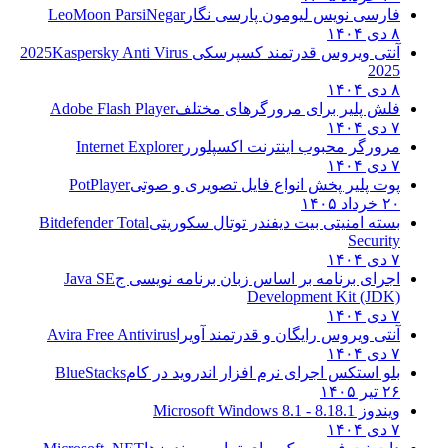
فارسی نویس لیومون پارسی نگار
LeoMoon ParsiNegar
۸ دی ۱۴۰۴
آنتی ویروس قدرتمند کسپرسکی 2025
Kaspersky Anti Virus
2025
۸ دی ۱۴۰۴
فلش پلیر برای مرورگرهای مختلف
Adobe Flash Player
۷ دی ۱۴۰۴
مرورگر محبوب اینترنت اکسپلورر
Internet Explorer
۷ دی ۱۴۰۴
پوت پلیر پخش انواع فایل تصویری و صوتی
PotPlayer
۲۰ خرداد ۱۴۰۵
بسته امنیتی بیت دیفندر توتال سکوریتی
Bitdefender Total
Security
۷ دی ۱۴۰۴
اجرای برنامه بر اساس زبان برنامه نویسی ج
Java SE
Development Kit (JDK)
۷ دی ۱۴۰۴
آنتی ویروس رایگان و قدرتمند آویرا
Avira Free Antivirus
۷ دی ۱۴۰۴
بلو استکس اجرای نرم افزار اندروید در کام
BlueStacks
۲۶ تیر ۱۴۰۵
ویندوز 8.1
8.1 - Microsoft Windows 8.1
۷ دی ۱۴۰۴