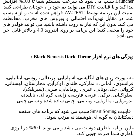
Launcher سبب می شود که سرعت سیستم شما تا 100% افزایش
پیدا کند و با قبالیت DIY می توانید تم خود را ، خودتان طراحی کنید.
امنیت این برنامه توسط AV-TEST فراهم شده است و از سیستم
ر مقابل تهدیدات احتمالی و ویروس های مخرب، محافظت
. بدون این که نیاز به روت داشته باشید می توانید فولدر های
خود را مخفی کنید! این برنامه بر روی اندروید 4.0 و بالاتر قابل اجرا
شد.
 افزار Black Nemesis Dark Theme :
ورت زبان های
انگلیسی، اسپانیایی، پرتغالی، روسی، ایتالیایی،
ی، آلمانی، دانمارکی، هلندی، اوکراین، مجارستان، لهستانی،
، چک، یونانی، عبری، رومانیایی، صربی (سیریلیک)،
یایی، ترکی، عربی، فارسی، ژاپنی، کره ای ، تایلندی،
یایی، مالزیایی، ویتنامی، چینی ساده شده و سنتی چینی.
- قابلیت Smart Sorting سبب می شود که برنامه های صفحه
تان به گونه ای هوشمندانه مرتب شوند.
- این برنامه باطری دوست می باشد و می تواند تا 30% در انرژی
 شما صرفه جویی کند.