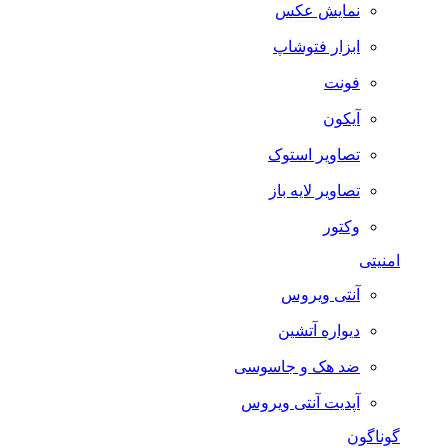
نمایش عکس
ابزار فتوشاپ
فونت
آیکون
تصاویر استوک
تصاویر لایه باز
وکتور
امنیتی
آنتی ویروس
دیواره آتشین
ضد هک و جاسوسی
آپدیت آنتی ویروس
گوناگون