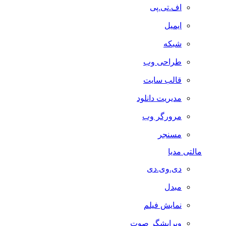
اف.تی.پی
ایمیل
شبکه
طراحی وب
قالب سایت
مدیریت دانلود
مرورگر وب
مسنجر
مالتی مدیا
دی.وی.دی
مبدل
نمایش فیلم
ویرایشگر صوت