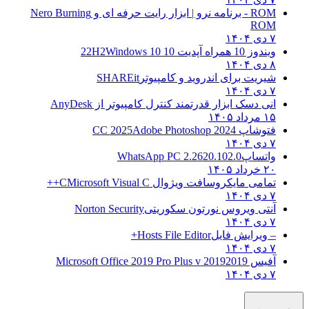
ROM - برنامه نرو | ابزار رایت حرفه ای و
Nero Burning
ROM
۷ دی ۱۴۰۴
ویندوز 10 همراه آپدیت 10 22H2
Windows 10
۸ دی ۱۴۰۴
شیریت برای اندروید و کامپیوتر
SHAREit
۷ دی ۱۴۰۴
انی دسک ابزار قدرتمند کنترل کامپیوتر از
AnyDesk
۱۵ مرداد ۱۴۰۵
فتوشاپ CC 2025
Adobe Photoshop 2024
۷ دی ۱۴۰۴
واتساپ
WhatsApp PC 2.2620.102.0
۲۰ خرداد ۱۴۰۵
تمامی مایکروسافت ویژوال C
Microsoft Visual C++
۷ دی ۱۴۰۴
آنتی ویروس نورتون سکوریتی
Norton Security
۷ دی ۱۴۰۴
– ویرایش فایل
Hosts File Editor+
۷ دی ۱۴۰۴
آفیس 2019
2019 Microsoft Office 2019 Pro Plus v
۷ دی ۱۴۰۴