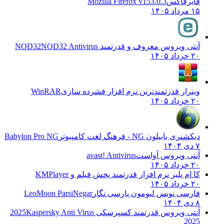
فایرفاکس
Mozilla Firefox v153.0.3
۱۵ مرداد ۱۴۰۵
آنتی ویروس معروف و قدرتمند NOD32
NOD32 Antivirus
۲۰ خرداد ۱۴۰۵
وینرار قدرتمندترین نرم افزار فشرده سازی
WinRAR
۲۰ خرداد ۱۴۰۵
دیکشنری بابیلون NG - فرهنگ لغت کامپیوتر
Babylon Pro NG
۷ دی ۱۴۰۴
آنتی ویروس آواست
avast! Antivirus
۲۰ خرداد ۱۴۰۵
کا ام پلیر نرم افزار قدرتمند پخش فیلم و
KMPlayer
۲۰ خرداد ۱۴۰۵
فارسی نویس لیومون پارسی نگار
LeoMoon ParsiNegar
۸ دی ۱۴۰۴
آنتی ویروس قدرتمند کسپرسکی 2025
Kaspersky Anti Virus
2025