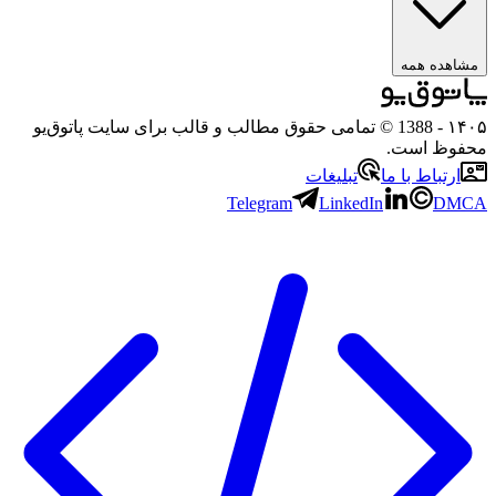
ه همه
- 1388 © تمامی حقوق مطالب و قالب برای سایت پاتوق‌یو
 است.
باط با ما
تبلیغات
Telegram
LinkedIn