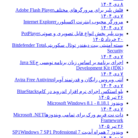
۸ دی ۱۴۰۴
فلش پلیر برای مرورگرهای مختلف
Adobe Flash Player
۷ دی ۱۴۰۴
مرورگر محبوب اینترنت اکسپلورر
Internet Explorer
۷ دی ۱۴۰۴
پوت پلیر پخش انواع فایل تصویری و صوتی
PotPlayer
۲۰ خرداد ۱۴۰۵
بسته امنیتی بیت دیفندر توتال سکوریتی
Bitdefender Total
Security
۷ دی ۱۴۰۴
اجرای برنامه بر اساس زبان برنامه نویسی ج
Java SE
Development Kit (JDK)
۷ دی ۱۴۰۴
آنتی ویروس رایگان و قدرتمند آویرا
Avira Free Antivirus
۷ دی ۱۴۰۴
بلو استکس اجرای نرم افزار اندروید در کام
BlueStacks
۲۶ تیر ۱۴۰۵
ویندوز 8.1
8.1 - Microsoft Windows 8.1
۷ دی ۱۴۰۴
دات نت فریم ورک برای تمامی ویندوزها
Microsoft .NET
Framework
۲۶ تیر ۱۴۰۵
ویندوز 7 همراه آپدیت 7 SP1
Windows 7 SP1 Professional
۷ دی ۱۴۰۴