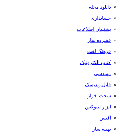
دانلود مجله
حسابداری
پشتیبان اطلاعات
فشرده ساز
فرهنگ لغت
کتاب الکترونیک
مهندسی
فایل و دیسک
سخت افزار
ابزار لینوکس
آفیس
بهینه ساز