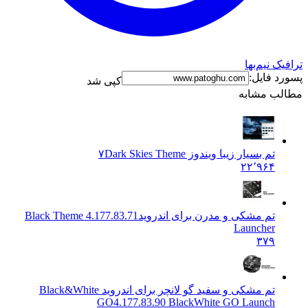
نیم‌بها
فایل:
کپی شد
 مشابه
تم بسیار زیبا ویندوز ۷
Dark Skies Theme
۲۲٬۹۶۴
تم مشکی و مدرن برای اندروید
4.177.83.71 Black Theme
Launcher
۳۷۹
تم مشکی و سفید گو لانچر برای اندروید Black&White
GO
4.177.83.90 BlackWhite GO Launch