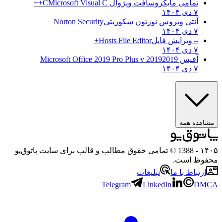
تمامی مایکروسافت ویژوال C
Microsoft Visual C++
۷ دی ۱۴۰۴
آنتی ویروس نورتون سکوریتی
Norton Security
۷ دی ۱۴۰۴
– ویرایش فایل
Hosts File Editor+
۷ دی ۱۴۰۴
آفیس 2019
2019 Microsoft Office 2019 Pro Plus v
۷ دی ۱۴۰۴
ه همه
- 1388 © تمامی حقوق مطالب و قالب برای سایت پاتوق‌یو
 است.
باط با ما
تبلیغات
Telegram
LinkedIn