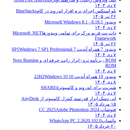
۷ دی ۱۴۰۴
بلو استکس اجرای نرم افزار اندروید در کام
BlueStacks
۲۶ تیر ۱۴۰۵
ویندوز 8.1
8.1 - Microsoft Windows 8.1
۷ دی ۱۴۰۴
دات نت فریم ورک برای تمامی ویندوزها
Microsoft .NET
Framework
۲۶ تیر ۱۴۰۵
ویندوز 7 همراه آپدیت 7 SP1
Windows 7 SP1 Professional
۷ دی ۱۴۰۴
ROM - برنامه نرو | ابزار رایت حرفه ای و
Nero Burning
ROM
۷ دی ۱۴۰۴
ویندوز 10 همراه آپدیت 10 22H2
Windows 10
۸ دی ۱۴۰۴
شیریت برای اندروید و کامپیوتر
SHAREit
۷ دی ۱۴۰۴
انی دسک ابزار قدرتمند کنترل کامپیوتر از
AnyDesk
۱۵ مرداد ۱۴۰۵
فتوشاپ CC 2025
Adobe Photoshop 2024
۷ دی ۱۴۰۴
واتساپ
WhatsApp PC 2.2620.102.0
۲۰ خرداد ۱۴۰۵