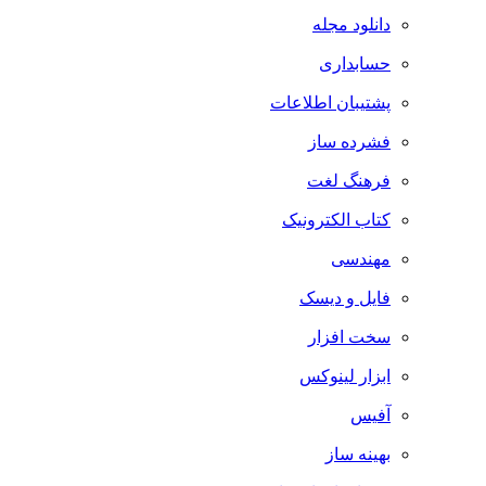
دانلود مجله
حسابداری
پشتیبان اطلاعات
فشرده ساز
فرهنگ لغت
کتاب الکترونیک
مهندسی
فایل و دیسک
سخت افزار
ابزار لینوکس
آفیس
بهینه ساز