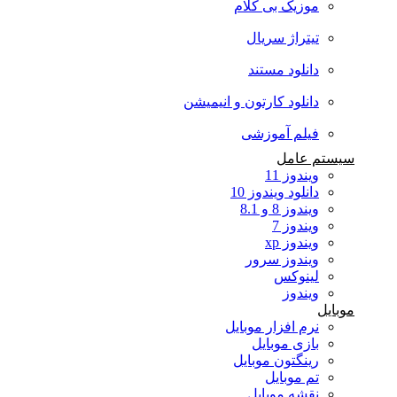
موزیک بی کلام
تیتراژ سریال
دانلود مستند
دانلود کارتون و انیمیشن
فیلم آموزشی
سیستم عامل
ویندوز 11
دانلود ویندوز 10
ویندوز 8 و 8.1
ویندوز 7
ویندوز xp
ویندوز سرور
لینوکس
ویندوز
موبایل
نرم افزار موبایل
بازی موبایل
رینگتون موبایل
تم موبایل
نقشه موبایل