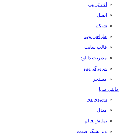
اف.تی.پی
ایمیل
شبکه
طراحی وب
قالب سایت
مدیریت دانلود
مرورگر وب
مسنجر
مالتی مدیا
دی.وی.دی
مبدل
نمایش فیلم
ویرایشگر صوت