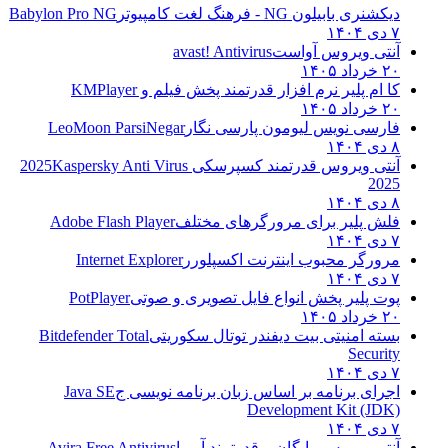
دیکشنری بابیلون NG - فرهنگ لغت کامپیوتر
Babylon Pro NG
۷ دی ۱۴۰۴
آنتی ویروس آواست
avast! Antivirus
۲۰ خرداد ۱۴۰۵
کا ام پلیر نرم افزار قدرتمند پخش فیلم و
KMPlayer
۲۰ خرداد ۱۴۰۵
فارسی نویس لیومون پارسی نگار
LeoMoon ParsiNegar
۸ دی ۱۴۰۴
آنتی ویروس قدرتمند کسپرسکی 2025
Kaspersky Anti Virus
2025
۸ دی ۱۴۰۴
فلش پلیر برای مرورگرهای مختلف
Adobe Flash Player
۷ دی ۱۴۰۴
مرورگر محبوب اینترنت اکسپلورر
Internet Explorer
۷ دی ۱۴۰۴
پوت پلیر پخش انواع فایل تصویری و صوتی
PotPlayer
۲۰ خرداد ۱۴۰۵
بسته امنیتی بیت دیفندر توتال سکوریتی
Bitdefender Total
Security
۷ دی ۱۴۰۴
اجرای برنامه بر اساس زبان برنامه نویسی ج
Java SE
Development Kit (JDK)
۷ دی ۱۴۰۴
آنتی ویروس رایگان و قدرتمند آویرا
Avira Free Antivirus