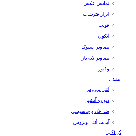
نمایش عکس
ابزار فتوشاپ
فونت
آیکون
تصاویر استوک
تصاویر لایه باز
وکتور
امنیتی
آنتی ویروس
دیواره آتشین
ضد هک و جاسوسی
آپدیت آنتی ویروس
گوناگون