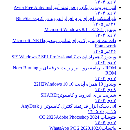
۷ دی ۱۴۰۴
آنتی ویروس رایگان و قدرتمند آویرا
Avira Free Antivirus
۷ دی ۱۴۰۴
بلو استکس اجرای نرم افزار اندروید در کام
BlueStacks
۲۶ تیر ۱۴۰۵
ویندوز 8.1
8.1 - Microsoft Windows 8.1
۷ دی ۱۴۰۴
دات نت فریم ورک برای تمامی ویندوزها
Microsoft .NET
Framework
۲۶ تیر ۱۴۰۵
ویندوز 7 همراه آپدیت 7 SP1
Windows 7 SP1 Professional
۷ دی ۱۴۰۴
ROM - برنامه نرو | ابزار رایت حرفه ای و
Nero Burning
ROM
۷ دی ۱۴۰۴
ویندوز 10 همراه آپدیت 10 22H2
Windows 10
۸ دی ۱۴۰۴
شیریت برای اندروید و کامپیوتر
SHAREit
۷ دی ۱۴۰۴
انی دسک ابزار قدرتمند کنترل کامپیوتر از
AnyDesk
۱۵ مرداد ۱۴۰۵
فتوشاپ CC 2025
Adobe Photoshop 2024
۷ دی ۱۴۰۴
واتساپ
WhatsApp PC 2.2620.102.0