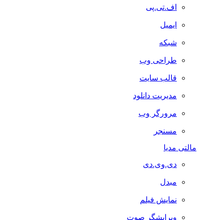
اف.تی.پی
ایمیل
شبکه
طراحی وب
قالب سایت
مدیریت دانلود
مرورگر وب
مسنجر
مالتی مدیا
دی.وی.دی
مبدل
نمایش فیلم
ویرایشگر صوت