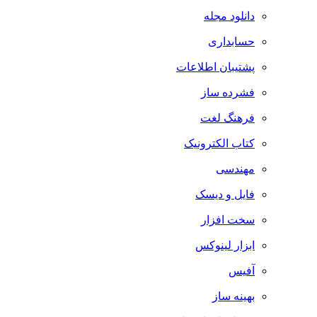
دانلود مجله
حسابداری
پشتیبان اطلاعات
فشرده ساز
فرهنگ لغت
کتاب الکترونیک
مهندسی
فایل و دیسک
سخت افزار
ابزار لینوکس
آفیس
بهینه ساز