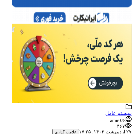
سیستم عامل
amir078
۴۶۷
۲۷ اردیبهشت ۱۴۰۳،‏ ۱۷:۲۵
علامت گذاری