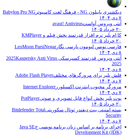
دیکشنری بابیلون NG - فرهنگ لغت کامپیوتر
Babylon Pro NG
۷ دی ۱۴۰۴
آنتی ویروس آواست
avast! Antivirus
۲۰ خرداد ۱۴۰۵
کا ام پلیر نرم افزار قدرتمند پخش فیلم و
KMPlayer
۲۰ خرداد ۱۴۰۵
فارسی نویس لیومون پارسی نگار
LeoMoon ParsiNegar
۸ دی ۱۴۰۴
آنتی ویروس قدرتمند کسپرسکی 2025
Kaspersky Anti Virus
2025
۸ دی ۱۴۰۴
فلش پلیر برای مرورگرهای مختلف
Adobe Flash Player
۷ دی ۱۴۰۴
مرورگر محبوب اینترنت اکسپلورر
Internet Explorer
۷ دی ۱۴۰۴
پوت پلیر پخش انواع فایل تصویری و صوتی
PotPlayer
۲۰ خرداد ۱۴۰۵
بسته امنیتی بیت دیفندر توتال سکوریتی
Bitdefender Total
Security
۷ دی ۱۴۰۴
اجرای برنامه بر اساس زبان برنامه نویسی ج
Java SE
Development Kit (JDK)