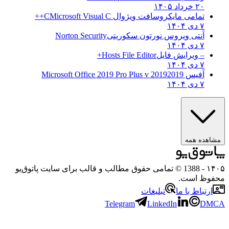
۲۰ خرداد ۱۴۰۵
تمامی مایکروسافت ویژوال C
Microsoft Visual C++
۷ دی ۱۴۰۴
آنتی ویروس نورتون سکوریتی
Norton Security
۷ دی ۱۴۰۴
– ویرایش فایل
Hosts File Editor+
۷ دی ۱۴۰۴
آفیس 2019
2019 Microsoft Office 2019 Pro Plus v
۷ دی ۱۴۰۴
مشاهده همه
۱۴۰۵
- 1388 © تمامی حقوق مطالب و قالب برای سایت پاتوق‌یو
محفوظ است.
ارتباط با ما
تبلیغات
Telegram
LinkedIn
DMCA