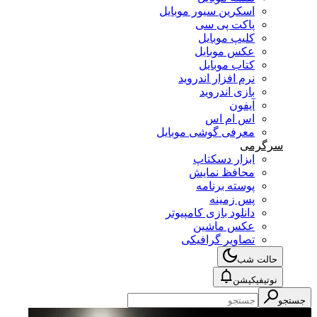
اسکرین سیور موبایل
پاکت پی سی
کلیپ موبایل
عکس موبایل
کتاب موبایل
نرم افزار اندروید
بازی اندروید
آیفون
اس ام اس
معرفی گوشی موبایل
سرگرمی
ابزار دسکتاپ
محافظ نمایش
پوسته برنامه
پس زمینه
دانلود بازی کامپیوتر
عکس ماشین
تصاویر گرافیکی
حالت شب
نوتیفیکیشن
جستجو