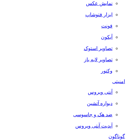
نمایش عکس
ابزار فتوشاپ
فونت
آیکون
تصاویر استوک
تصاویر لایه باز
وکتور
امنیتی
آنتی ویروس
دیواره آتشین
ضد هک و جاسوسی
آپدیت آنتی ویروس
گوناگون