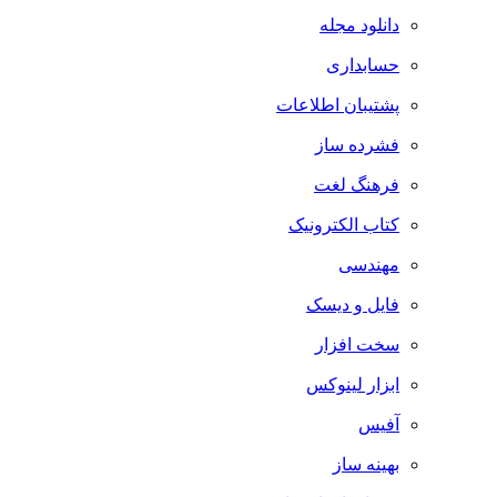
دانلود مجله
حسابداری
پشتیبان اطلاعات
فشرده ساز
فرهنگ لغت
کتاب الکترونیک
مهندسی
فایل و دیسک
سخت افزار
ابزار لینوکس
آفیس
بهینه ساز