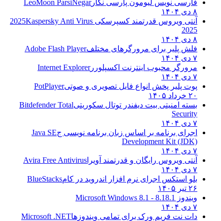
فارسی نویس لیومون پارسی نگار
LeoMoon ParsiNegar
۸ دی ۱۴۰۴
آنتی ویروس قدرتمند کسپرسکی 2025
Kaspersky Anti Virus
2025
۸ دی ۱۴۰۴
فلش پلیر برای مرورگرهای مختلف
Adobe Flash Player
۷ دی ۱۴۰۴
مرورگر محبوب اینترنت اکسپلورر
Internet Explorer
۷ دی ۱۴۰۴
پوت پلیر پخش انواع فایل تصویری و صوتی
PotPlayer
۲۰ خرداد ۱۴۰۵
بسته امنیتی بیت دیفندر توتال سکوریتی
Bitdefender Total
Security
۷ دی ۱۴۰۴
اجرای برنامه بر اساس زبان برنامه نویسی ج
Java SE
Development Kit (JDK)
۷ دی ۱۴۰۴
آنتی ویروس رایگان و قدرتمند آویرا
Avira Free Antivirus
۷ دی ۱۴۰۴
بلو استکس اجرای نرم افزار اندروید در کام
BlueStacks
۲۶ تیر ۱۴۰۵
ویندوز 8.1
8.1 - Microsoft Windows 8.1
۷ دی ۱۴۰۴
دات نت فریم ورک برای تمامی ویندوزها
Microsoft .NET