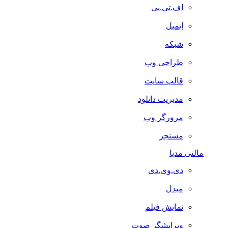
اف.تی.پی
ایمیل
شبکه
طراحی وب
قالب سایت
مدیریت دانلود
مرورگر وب
مسنجر
مالتی مدیا
دی.وی.دی
مبدل
نمایش فیلم
ویرایشگر صوت