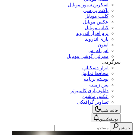
اسکرین سیور موبایل
پاکت پی سی
کلیپ موبایل
عکس موبایل
کتاب موبایل
نرم افزار اندروید
بازی اندروید
آیفون
اس ام اس
معرفی گوشی موبایل
سرگرمی
ابزار دسکتاپ
محافظ نمایش
پوسته برنامه
پس زمینه
دانلود بازی کامپیوتر
عکس ماشین
تصاویر گرافیکی
حالت شب
نوتیفیکیشن
جستجو