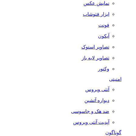
نمایش عکس
ابزار فتوشاپ
فونت
آیکون
تصاویر استوک
تصاویر لایه باز
وکتور
امنیتی
آنتی ویروس
دیواره آتشین
ضد هک و جاسوسی
آپدیت آنتی ویروس
گوناگون