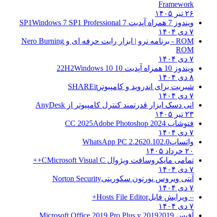
Framework
۲۶ تیر ۱۴۰۵
ویندوز 7 همراه آپدیت 7 SP1
Windows 7 SP1 Professional
۷ دی ۱۴۰۴
ROM - برنامه نرو | ابزار رایت حرفه ای و
Nero Burning
ROM
۷ دی ۱۴۰۴
ویندوز 10 همراه آپدیت 10 22H2
Windows 10
۸ دی ۱۴۰۴
شیریت برای اندروید و کامپیوتر
SHAREit
۷ دی ۱۴۰۴
انی دسک ابزار قدرتمند کنترل کامپیوتر از
AnyDesk
۲۳ تیر ۱۴۰۵
فتوشاپ CC 2025
Adobe Photoshop 2024
۷ دی ۱۴۰۴
واتساپ
WhatsApp PC 2.2620.102.0
۲۰ خرداد ۱۴۰۵
تمامی مایکروسافت ویژوال C
Microsoft Visual C++
۷ دی ۱۴۰۴
آنتی ویروس نورتون سکوریتی
Norton Security
۷ دی ۱۴۰۴
– ویرایش فایل
Hosts File Editor+
۷ دی ۱۴۰۴
آفیس 2019
2019 Microsoft Office 2019 Pro Plus v