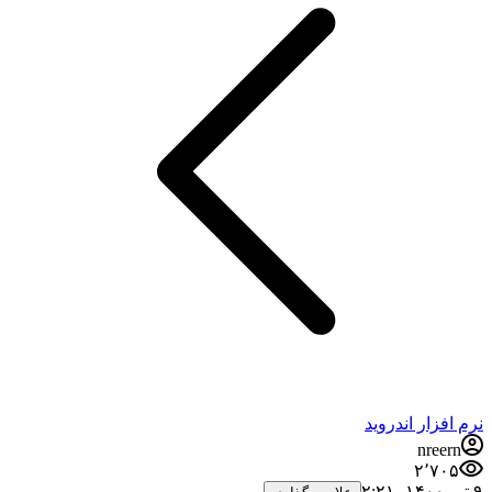
نرم افزار اندروید
nreern
۲٬۷۰۵
۹ تیر ۱۴۰۰،‏ ۲:۲۱