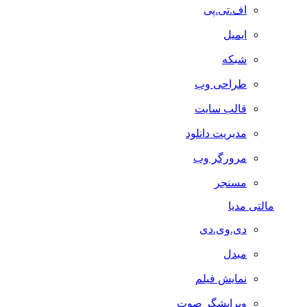
اف.تی.پی
ایمیل
شبکه
طراحی وب
قالب سایت
مدیریت دانلود
مرورگر وب
مسنجر
مالتی مدیا
دی.وی.دی
مبدل
نمایش فیلم
ویرایشگر صوت