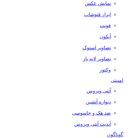
نمایش عکس
ابزار فتوشاپ
فونت
آیکون
تصاویر استوک
تصاویر لایه باز
وکتور
امنیتی
آنتی ویروس
دیواره آتشین
ضد هک و جاسوسی
آپدیت آنتی ویروس
گوناگون