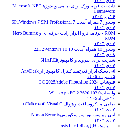
۷ دی ۱۴۰۴
دات نت فریم ورک برای تمامی ویندوزها
Microsoft .NET
Framework
۲۶ تیر ۱۴۰۵
ویندوز 7 همراه آپدیت 7 SP1
Windows 7 SP1 Professional
۷ دی ۱۴۰۴
ROM - برنامه نرو | ابزار رایت حرفه ای و
Nero Burning
ROM
۷ دی ۱۴۰۴
ویندوز 10 همراه آپدیت 10 22H2
Windows 10
۸ دی ۱۴۰۴
شیریت برای اندروید و کامپیوتر
SHAREit
۷ دی ۱۴۰۴
انی دسک ابزار قدرتمند کنترل کامپیوتر از
AnyDesk
۱۵ مرداد ۱۴۰۵
فتوشاپ CC 2025
Adobe Photoshop 2024
۷ دی ۱۴۰۴
واتساپ
WhatsApp PC 2.2620.102.0
۲۰ خرداد ۱۴۰۵
تمامی مایکروسافت ویژوال C
Microsoft Visual C++
۷ دی ۱۴۰۴
آنتی ویروس نورتون سکوریتی
Norton Security
۷ دی ۱۴۰۴
– ویرایش فایل
Hosts File Editor+