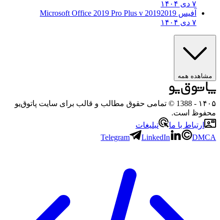
۷ دی ۱۴۰۴
آفیس 2019
2019 Microsoft Office 2019 Pro Plus v
۷ دی ۱۴۰۴
هده همه
۱
- 1388 © تمامی حقوق مطالب و قالب برای سایت پاتوق‌یو
وظ است.
رتباط با ما
تبلیغات
Telegram
LinkedIn
D