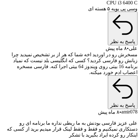
CPU i3 64
یویه ۵ هسته ای
خ به نظر
۸ ماه پیش
ش رو در اوردید اخه شما که هر از بر تشخیص نمیدید چرا
ش رو فارسی کردید؟ کسی که انگلیسی بلد نیست که نمیاد
برنامه 16 بیتی روی ویندوز 64 بیتی اجرا کنه. فارسی مسخره
ب ادم خورد میکنه.
خ به نظر
ami
۸ ماه پیش
عزیز فارسی بودنش به ما ربطی نداره ما برنامه ای رو
اری نمیکنیم و فقط و فقط لینک قرار میدیم برید از کسی که
ر رو کرده ایراد بگیرید با تشکر