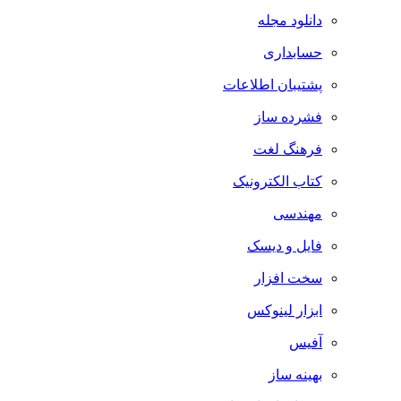
دانلود مجله
حسابداری
پشتیبان اطلاعات
فشرده ساز
فرهنگ لغت
کتاب الکترونیک
مهندسی
فایل و دیسک
سخت افزار
ابزار لینوکس
آفیس
بهینه ساز