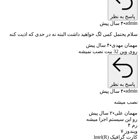
خ به نظر
a
۴ سال پیش
 یحتمل کمی لگ خواهید داشت البته نه در حدی که اذیت کنه
ن مهدی
۴ سال پیش
بیت نصب نمیشه
خ به نظر
a
۴ سال پیش
 میشه
ن علی
۲ سال پیش
ین سیستم اجرا میشه
ز ۷
رافیک lntel(R)