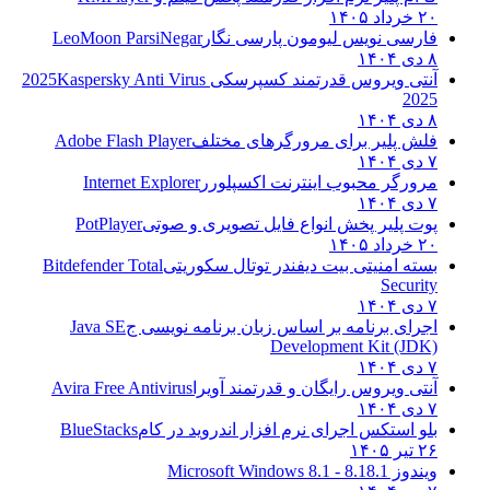
۲۰ خرداد ۱۴۰۵
فارسی نویس لیومون پارسی نگار
LeoMoon ParsiNegar
۸ دی ۱۴۰۴
آنتی ویروس قدرتمند کسپرسکی 2025
Kaspersky Anti Virus
2025
۸ دی ۱۴۰۴
فلش پلیر برای مرورگرهای مختلف
Adobe Flash Player
۷ دی ۱۴۰۴
مرورگر محبوب اینترنت اکسپلورر
Internet Explorer
۷ دی ۱۴۰۴
پوت پلیر پخش انواع فایل تصویری و صوتی
PotPlayer
۲۰ خرداد ۱۴۰۵
بسته امنیتی بیت دیفندر توتال سکوریتی
Bitdefender Total
Security
۷ دی ۱۴۰۴
اجرای برنامه بر اساس زبان برنامه نویسی ج
Java SE
Development Kit (JDK)
۷ دی ۱۴۰۴
آنتی ویروس رایگان و قدرتمند آویرا
Avira Free Antivirus
۷ دی ۱۴۰۴
بلو استکس اجرای نرم افزار اندروید در کام
BlueStacks
۲۶ تیر ۱۴۰۵
ویندوز 8.1
8.1 - Microsoft Windows 8.1