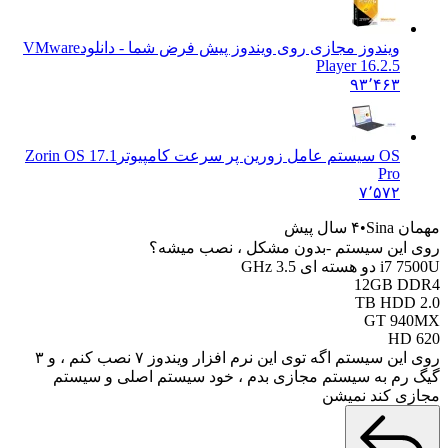
ویندوز مجازی روی ویندوز پیش فرض شما - دانلود
VMware
Player 16.2.5
۹۳٬۴۶۳
OS سیستم عامل زورین پر سرعت کامپیوتر
Zorin OS 17.1
Pro
۷٬۵۷۲
Sina
۴ سال پیش
این سیستم -بدون مشکل ، نصب میشه؟
سته ای 3.5 GHz
12GB D
GT 94
HD
روی این سیستم اگه توی این نرم افزار ویندوز ۷ نصب کنم ، و ۳
رم به سیستم مجازی بدم ، خود سیستم اصلی و سیستم
ی کند نمیشن