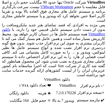
Virtua
شرکت Oracle تنها حدود 90 مگابایت حجم دارد و اصلا
 مقایسه با حجم
VMware Workstation
نیست. سرعت بارگذاری
مه و سیستم عامل های مجازی فوق العاده بالا بوده و تقریبا
ر اصلا حس نخواهد کرد که ویندوز و یا سیستم عاملش مجازی
.
ژده به افرادی که قصد تماشای هنر جدید مایکروسافت را
 از دست دادن سیستم عامل قدیمی خود را دارند، با
دانلود
Virtua
همه سیستم عامل ها در دستان کاربر خواهد بود. محیط
ریش بسیار ساده است و همین عامل هم بسیار کمک می کند تا
ران بیشتری به صوی این نرم افزار جذب شوند. بدون هیچ گونه
ری نرم افزار نصب شده و انواع سیستم عامل ها نظیر
کس، ویندوز و … را به صورت کامل پشتیبانی می کند. کافی
فضایی از هارد را به این نرم افزار اختصاص داده تا سیستم
ی مجازی شروع به نصب شدن شود. این محصول همانطور که
گفته شد کاری از شرکت Sun است که اخیرا متاسفانه نام کشور
مان ایران را از لیست کشورهای ارائه گیرنده خدمات سایت
برداشته است.
دانلود VirtualBox
❤️ تعداد دانلود
VirtualBox
م نرم افزار
۱٬۳۶۸
ه نرم افزار
7.2.0.170228
🔥 هزینه
دانلود رایگان
یازمند سیستم
ویندوز 7 به بالا
🔆 حجم فایل
164 مگابایت