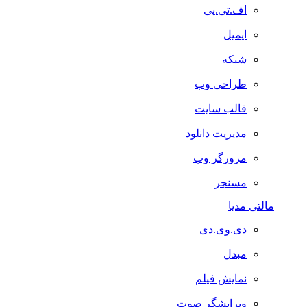
اف.تی.پی
ایمیل
شبکه
طراحی وب
قالب سایت
مدیریت دانلود
مرورگر وب
مسنجر
مالتی مدیا
دی.وی.دی
مبدل
نمایش فیلم
ویرایشگر صوت