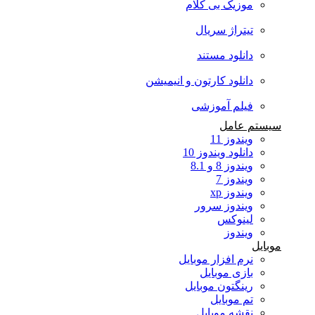
موزیک بی کلام
تیتراژ سریال
دانلود مستند
دانلود کارتون و انیمیشن
فیلم آموزشی
سیستم عامل
ویندوز 11
دانلود ویندوز 10
ویندوز 8 و 8.1
ویندوز 7
ویندوز xp
ویندوز سرور
لینوکس
ویندوز
موبایل
نرم افزار موبایل
بازی موبایل
رینگتون موبایل
تم موبایل
نقشه موبایل