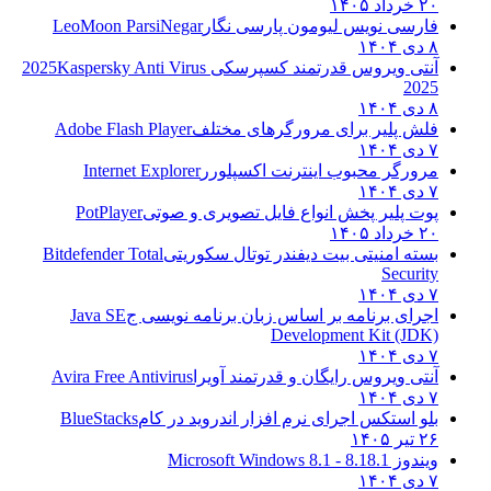
۲۰ خرداد ۱۴۰۵
فارسی نویس لیومون پارسی نگار
LeoMoon ParsiNegar
۸ دی ۱۴۰۴
آنتی ویروس قدرتمند کسپرسکی 2025
Kaspersky Anti Virus
2025
۸ دی ۱۴۰۴
فلش پلیر برای مرورگرهای مختلف
Adobe Flash Player
۷ دی ۱۴۰۴
مرورگر محبوب اینترنت اکسپلورر
Internet Explorer
۷ دی ۱۴۰۴
پوت پلیر پخش انواع فایل تصویری و صوتی
PotPlayer
۲۰ خرداد ۱۴۰۵
بسته امنیتی بیت دیفندر توتال سکوریتی
Bitdefender Total
Security
۷ دی ۱۴۰۴
اجرای برنامه بر اساس زبان برنامه نویسی ج
Java SE
Development Kit (JDK)
۷ دی ۱۴۰۴
آنتی ویروس رایگان و قدرتمند آویرا
Avira Free Antivirus
۷ دی ۱۴۰۴
بلو استکس اجرای نرم افزار اندروید در کام
BlueStacks
۲۶ تیر ۱۴۰۵
ویندوز 8.1
8.1 - Microsoft Windows 8.1
۷ دی ۱۴۰۴