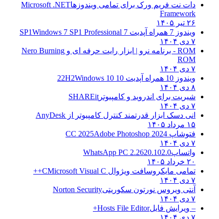
دات نت فریم ورک برای تمامی ویندوزها
Microsoft .NET
Framework
۲۶ تیر ۱۴۰۵
ویندوز 7 همراه آپدیت 7 SP1
Windows 7 SP1 Professional
۷ دی ۱۴۰۴
ROM - برنامه نرو | ابزار رایت حرفه ای و
Nero Burning
ROM
۷ دی ۱۴۰۴
ویندوز 10 همراه آپدیت 10 22H2
Windows 10
۸ دی ۱۴۰۴
شیریت برای اندروید و کامپیوتر
SHAREit
۷ دی ۱۴۰۴
انی دسک ابزار قدرتمند کنترل کامپیوتر از
AnyDesk
۱۵ مرداد ۱۴۰۵
فتوشاپ CC 2025
Adobe Photoshop 2024
۷ دی ۱۴۰۴
واتساپ
WhatsApp PC 2.2620.102.0
۲۰ خرداد ۱۴۰۵
تمامی مایکروسافت ویژوال C
Microsoft Visual C++
۷ دی ۱۴۰۴
آنتی ویروس نورتون سکوریتی
Norton Security
۷ دی ۱۴۰۴
– ویرایش فایل
Hosts File Editor+
۷ دی ۱۴۰۴