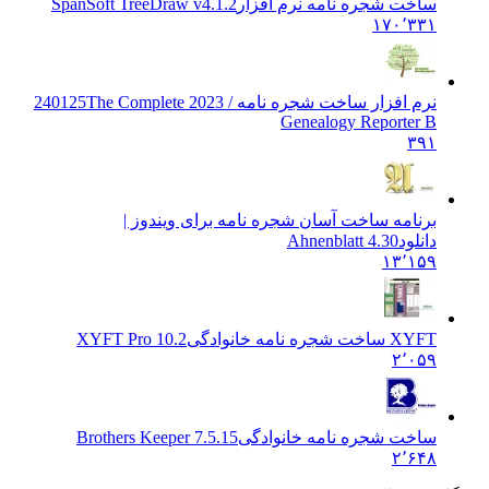
ساخت شجره نامه نرم افزار
SpanSoft TreeDraw v4.1.2
۱۷۰٬۳۳۱
نرم افزار ساخت شجره نامه / 2023 240125
The Complete
Genealogy Reporter B
۳۹۱
برنامه ساخت آسان شجره نامه برای ویندوز |
دانلود
Ahnenblatt 4.30
۱۳٬۱۵۹
XYFT ساخت شجره نامه خانوادگی
XYFT Pro 10.2
۲٬۰۵۹
ساخت شجره نامه خانوادگی
Brothers Keeper 7.5.15
۲٬۶۴۸