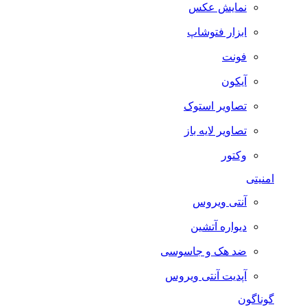
نمایش عکس
ابزار فتوشاپ
فونت
آیکون
تصاویر استوک
تصاویر لایه باز
وکتور
امنیتی
آنتی ویروس
دیواره آتشین
ضد هک و جاسوسی
آپدیت آنتی ویروس
گوناگون