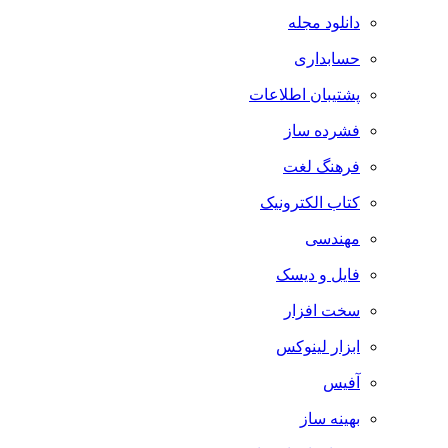
دانلود مجله
حسابداری
پشتیبان اطلاعات
فشرده ساز
فرهنگ لغت
کتاب الکترونیک
مهندسی
فایل و دیسک
سخت افزار
ابزار لینوکس
آفیس
بهینه ساز