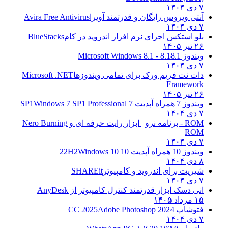
۷ دی ۱۴۰۴
آنتی ویروس رایگان و قدرتمند آویرا
Avira Free Antivirus
۷ دی ۱۴۰۴
بلو استکس اجرای نرم افزار اندروید در کام
BlueStacks
۲۶ تیر ۱۴۰۵
ویندوز 8.1
8.1 - Microsoft Windows 8.1
۷ دی ۱۴۰۴
دات نت فریم ورک برای تمامی ویندوزها
Microsoft .NET
Framework
۲۶ تیر ۱۴۰۵
ویندوز 7 همراه آپدیت 7 SP1
Windows 7 SP1 Professional
۷ دی ۱۴۰۴
ROM - برنامه نرو | ابزار رایت حرفه ای و
Nero Burning
ROM
۷ دی ۱۴۰۴
ویندوز 10 همراه آپدیت 10 22H2
Windows 10
۸ دی ۱۴۰۴
شیریت برای اندروید و کامپیوتر
SHAREit
۷ دی ۱۴۰۴
انی دسک ابزار قدرتمند کنترل کامپیوتر از
AnyDesk
۱۵ مرداد ۱۴۰۵
فتوشاپ CC 2025
Adobe Photoshop 2024
۷ دی ۱۴۰۴