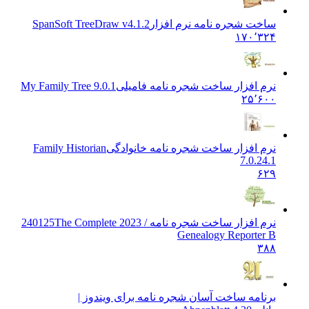
ساخت شجره نامه نرم افزار
SpanSoft TreeDraw v4.1.2
۱۷۰٬۳۲۴
نرم افزار ساخت شجره نامه فامیلی
My Family Tree 9.0.1
۲۵٬۶۰۰
نرم افزار ساخت شجره نامه خانوادگی
Family Historian
7.0.24.1
۶۲۹
نرم افزار ساخت شجره نامه / 2023 240125
The Complete
Genealogy Reporter B
۳۸۸
برنامه ساخت آسان شجره نامه برای ویندوز |