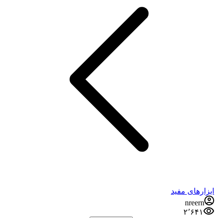
ابزارهای مفید
nreern
۲٬۶۴۱