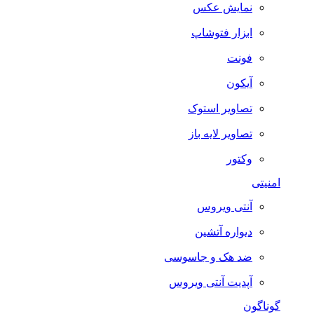
نمایش عکس
ابزار فتوشاپ
فونت
آیکون
تصاویر استوک
تصاویر لایه باز
وکتور
امنیتی
آنتی ویروس
دیواره آتشین
ضد هک و جاسوسی
آپدیت آنتی ویروس
گوناگون