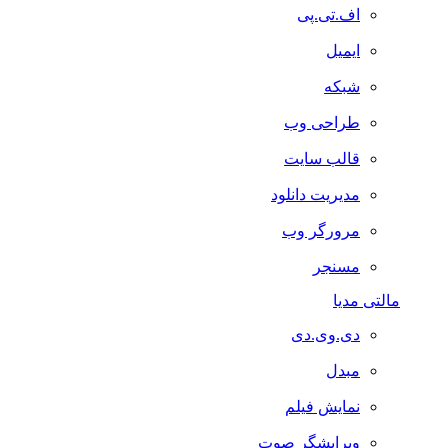
اف.تی.پی
ایمیل
شبکه
طراحی وب
قالب سایت
مدیریت دانلود
مرورگر وب
مسنجر
مالتی مدیا
دی.وی.دی
مبدل
نمایش فیلم
ویرایشگر صوت