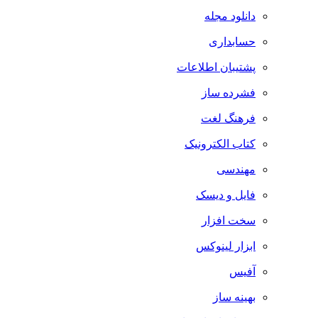
دانلود مجله
حسابداری
پشتیبان اطلاعات
فشرده ساز
فرهنگ لغت
کتاب الکترونیک
مهندسی
فایل و دیسک
سخت افزار
ابزار لینوکس
آفیس
بهینه ساز