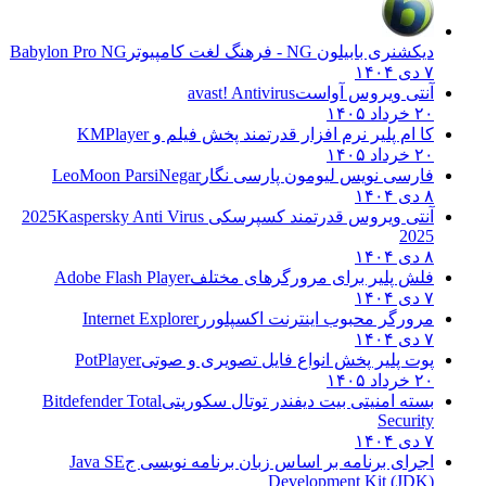
دیکشنری بابیلون NG - فرهنگ لغت کامپیوتر
Babylon Pro NG
۷ دی ۱۴۰۴
آنتی ویروس آواست
avast! Antivirus
۲۰ خرداد ۱۴۰۵
کا ام پلیر نرم افزار قدرتمند پخش فیلم و
KMPlayer
۲۰ خرداد ۱۴۰۵
فارسی نویس لیومون پارسی نگار
LeoMoon ParsiNegar
۸ دی ۱۴۰۴
آنتی ویروس قدرتمند کسپرسکی 2025
Kaspersky Anti Virus
2025
۸ دی ۱۴۰۴
فلش پلیر برای مرورگرهای مختلف
Adobe Flash Player
۷ دی ۱۴۰۴
مرورگر محبوب اینترنت اکسپلورر
Internet Explorer
۷ دی ۱۴۰۴
پوت پلیر پخش انواع فایل تصویری و صوتی
PotPlayer
۲۰ خرداد ۱۴۰۵
بسته امنیتی بیت دیفندر توتال سکوریتی
Bitdefender Total
Security
۷ دی ۱۴۰۴
اجرای برنامه بر اساس زبان برنامه نویسی ج
Java SE
Development Kit (JDK)