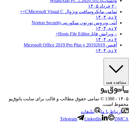
واتساپ
WhatsApp PC 2.2620.102.0
۲۰ خرداد ۱۴۰۵
تمامی مایکروسافت ویژوال C
Microsoft Visual C++
۷ دی ۱۴۰۴
آنتی ویروس نورتون سکوریتی
Norton Security
۷ دی ۱۴۰۴
– ویرایش فایل
Hosts File Editor+
۷ دی ۱۴۰۴
آفیس 2019
2019 Microsoft Office 2019 Pro Plus v
۷ دی ۱۴۰۴
مشاهده همه
۱۴۰۵
- 1388 © تمامی حقوق مطالب و قالب برای سایت پاتوق‌یو
محفوظ است.
ارتباط با ما
تبلیغات
Telegram
LinkedIn
DMCA