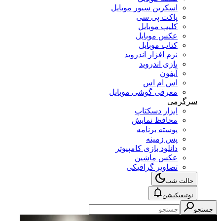
اسکرین سیور موبایل
پاکت پی سی
کلیپ موبایل
عکس موبایل
کتاب موبایل
نرم افزار اندروید
بازی اندروید
آیفون
اس ام اس
معرفی گوشی موبایل
سرگرمی
ابزار دسکتاپ
محافظ نمایش
پوسته برنامه
پس زمینه
دانلود بازی کامپیوتر
عکس ماشین
تصاویر گرافیکی
حالت شب
نوتیفیکیشن
جستجو