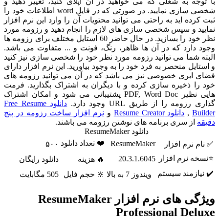
با توجه به شغلی که می خواهید در آن اپلای کنید، تغییر دهید و
شخصی سازی نمایید. در صورتی که در فایل word اطلاعات خود را
ثبت کرده اید به راحتی می توانید محتویات آن را وارد این نرم افزار
نمایید و سپس شخصی سازی های لازم را انجام دهید و رزومه مورد
نظر خود را بسازید. در حال حاضر 60 استایل مختلف برای رزومه ها
وجود دارد که در آن ها ظاهر، رنگ، فونت و ... متفاوت می باشد.
البته شما می توانید رزومه مورد نظر خود را شخصی سازی نیز کنید
و استایل منحصر به فرد خود را به وجود بیاورید. این نرم افزار دارای
فضای ابری خصوصی نیز می باشد که در آن می توانید رزومه های
خود را ذخیره سازی کرده و با دیگران به اشتراک بگذارید. فرمت
هایی نظیر PDF, Word Doc پشتیبانی می شود و امکان اشتراک
گذاری رزومه را از طریق URL وجود دارد.
دانلود Free Resume
Builder
,
دانلود Resume Creator
و
نرم افزار ساخت رزومه در پنج
دقیقه
از سری برنامه های نوشتن رزومه می باشند.
دانلود ResumeMaker
❤️ تعداد دانلود
ResumeMaker
✅ نام نرم افزار
۵۰۰
⭐نسخه نرم افزار
20.3.1.6045
🔥 هزینه
دانلود رایگان
✔️ نیازمند سیستم
ویندوز 7 به بالا
🔆 حجم فایل
505 مگابایت
ویژگی های نرم افزار ResumeMaker
Professional Deluxe