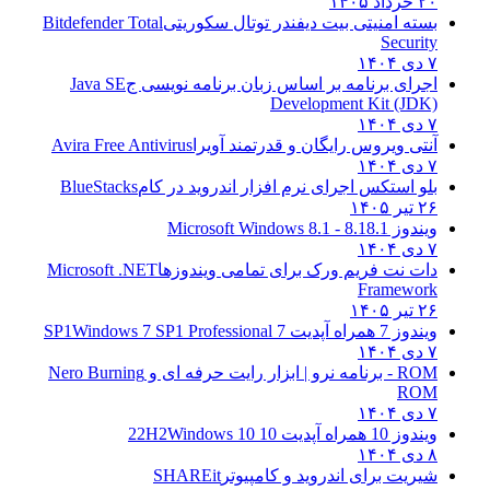
۲۰ خرداد ۱۴۰۵
بسته امنیتی بیت دیفندر توتال سکوریتی
Bitdefender Total
Security
۷ دی ۱۴۰۴
اجرای برنامه بر اساس زبان برنامه نویسی ج
Java SE
Development Kit (JDK)
۷ دی ۱۴۰۴
آنتی ویروس رایگان و قدرتمند آویرا
Avira Free Antivirus
۷ دی ۱۴۰۴
بلو استکس اجرای نرم افزار اندروید در کام
BlueStacks
۲۶ تیر ۱۴۰۵
ویندوز 8.1
8.1 - Microsoft Windows 8.1
۷ دی ۱۴۰۴
دات نت فریم ورک برای تمامی ویندوزها
Microsoft .NET
Framework
۲۶ تیر ۱۴۰۵
ویندوز 7 همراه آپدیت 7 SP1
Windows 7 SP1 Professional
۷ دی ۱۴۰۴
ROM - برنامه نرو | ابزار رایت حرفه ای و
Nero Burning
ROM
۷ دی ۱۴۰۴
ویندوز 10 همراه آپدیت 10 22H2
Windows 10
۸ دی ۱۴۰۴
شیریت برای اندروید و کامپیوتر
SHAREit