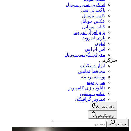
اسکرین سیور موبایل
پاکت پی سی
کلیپ موبایل
عکس موبایل
کتاب موبایل
نرم افزار اندروید
بازی اندروید
آیفون
اس ام اس
معرفی گوشی موبایل
سرگرمی
ابزار دسکتاپ
محافظ نمایش
پوسته برنامه
پس زمینه
دانلود بازی کامپیوتر
عکس ماشین
تصاویر گرافیکی
حالت شب
نوتیفیکیشن
جستجو