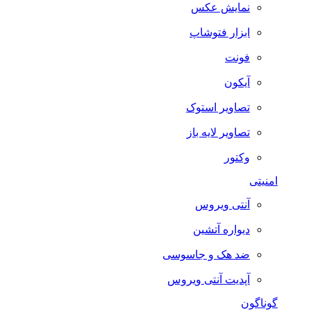
نمایش عکس
ابزار فتوشاپ
فونت
آیکون
تصاویر استوک
تصاویر لایه باز
وکتور
امنیتی
آنتی ویروس
دیواره آتشین
ضد هک و جاسوسی
آپدیت آنتی ویروس
گوناگون