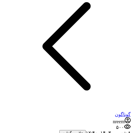
گوناگون
nreern
۵۰۰
۸ شهریور ۱۴۰۳،‏ ۱۲:۴۰