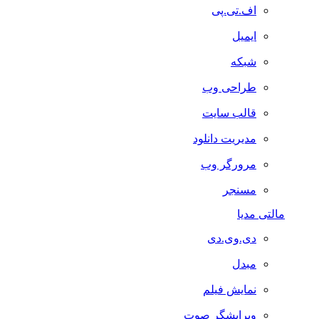
اف.تی.پی
ایمیل
شبکه
طراحی وب
قالب سایت
مدیریت دانلود
مرورگر وب
مسنجر
مالتی مدیا
دی.وی.دی
مبدل
نمایش فیلم
ویرایشگر صوت