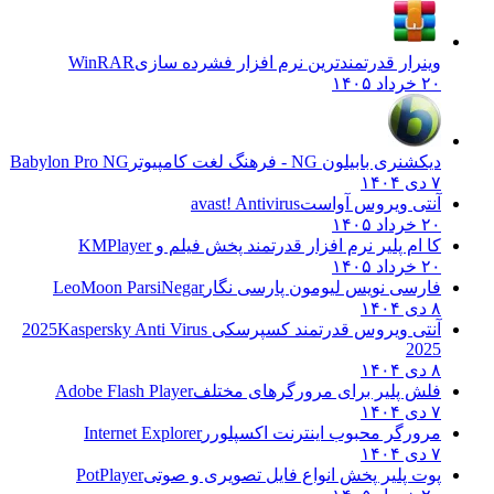
وینرار قدرتمندترین نرم افزار فشرده سازی
WinRAR
۲۰ خرداد ۱۴۰۵
دیکشنری بابیلون NG - فرهنگ لغت کامپیوتر
Babylon Pro NG
۷ دی ۱۴۰۴
آنتی ویروس آواست
avast! Antivirus
۲۰ خرداد ۱۴۰۵
کا ام پلیر نرم افزار قدرتمند پخش فیلم و
KMPlayer
۲۰ خرداد ۱۴۰۵
فارسی نویس لیومون پارسی نگار
LeoMoon ParsiNegar
۸ دی ۱۴۰۴
آنتی ویروس قدرتمند کسپرسکی 2025
Kaspersky Anti Virus
2025
۸ دی ۱۴۰۴
فلش پلیر برای مرورگرهای مختلف
Adobe Flash Player
۷ دی ۱۴۰۴
مرورگر محبوب اینترنت اکسپلورر
Internet Explorer
۷ دی ۱۴۰۴
پوت پلیر پخش انواع فایل تصویری و صوتی
PotPlayer