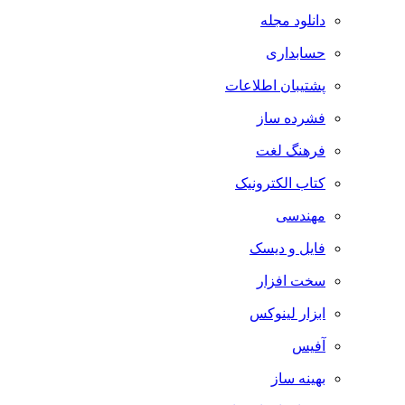
دانلود مجله
حسابداری
پشتیبان اطلاعات
فشرده ساز
فرهنگ لغت
کتاب الکترونیک
مهندسی
فایل و دیسک
سخت افزار
ابزار لینوکس
آفیس
بهینه ساز