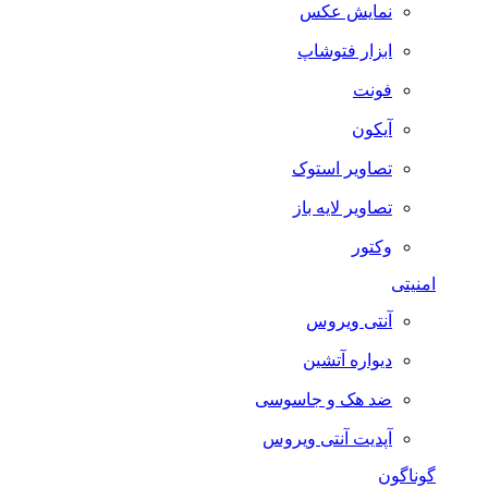
نمایش عکس
ابزار فتوشاپ
فونت
آیکون
تصاویر استوک
تصاویر لایه باز
وکتور
امنیتی
آنتی ویروس
دیواره آتشین
ضد هک و جاسوسی
آپدیت آنتی ویروس
گوناگون