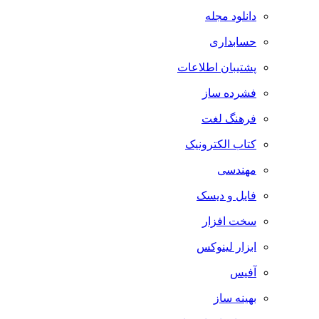
دانلود مجله
حسابداری
پشتیبان اطلاعات
فشرده ساز
فرهنگ لغت
کتاب الکترونیک
مهندسی
فایل و دیسک
سخت افزار
ابزار لینوکس
آفیس
بهینه ساز