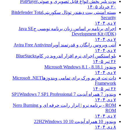
پوت پلیر پخش انواع فایل تصویری و صوتی
PotPlayer
۲۰ خرداد ۱۴۰۵
بسته امنیتی بیت دیفندر توتال سکوریتی
Bitdefender Total
Security
۷ دی ۱۴۰۴
اجرای برنامه بر اساس زبان برنامه نویسی ج
Java SE
Development Kit (JDK)
۷ دی ۱۴۰۴
آنتی ویروس رایگان و قدرتمند آویرا
Avira Free Antivirus
۷ دی ۱۴۰۴
بلو استکس اجرای نرم افزار اندروید در کام
BlueStacks
۲۶ تیر ۱۴۰۵
ویندوز 8.1
8.1 - Microsoft Windows 8.1
۷ دی ۱۴۰۴
دات نت فریم ورک برای تمامی ویندوزها
Microsoft .NET
Framework
۲۶ تیر ۱۴۰۵
ویندوز 7 همراه آپدیت 7 SP1
Windows 7 SP1 Professional
۷ دی ۱۴۰۴
ROM - برنامه نرو | ابزار رایت حرفه ای و
Nero Burning
ROM
۷ دی ۱۴۰۴
ویندوز 10 همراه آپدیت 10 22H2
Windows 10
۸ دی ۱۴۰۴