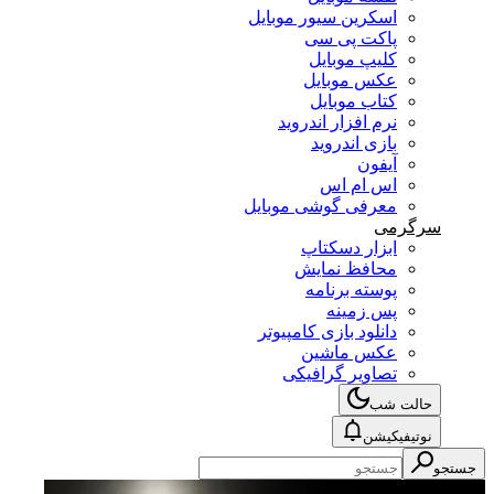
اسکرین سیور موبایل
پاکت پی سی
کلیپ موبایل
عکس موبایل
کتاب موبایل
نرم افزار اندروید
بازی اندروید
آیفون
اس ام اس
معرفی گوشی موبایل
سرگرمی
ابزار دسکتاپ
محافظ نمایش
پوسته برنامه
پس زمینه
دانلود بازی کامپیوتر
عکس ماشین
تصاویر گرافیکی
حالت شب
نوتیفیکیشن
جستجو