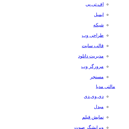
اف.تی.پی
ایمیل
شبکه
طراحی وب
قالب سایت
مدیریت دانلود
مرورگر وب
مسنجر
مالتی مدیا
دی.وی.دی
مبدل
نمایش فیلم
ویرایشگر صوت