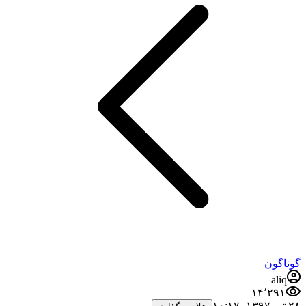
گوناگون
aliq
۱۴٬۲۹۱
۲۸ تیر ۱۳۹۷،‏ ۱۰:۱۷