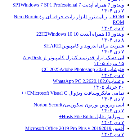
ویندوز 7 همراه آپدیت 7 SP1
Windows 7 SP1 Professional
۷ دی ۱۴۰۴
ROM - برنامه نرو | ابزار رایت حرفه ای و
Nero Burning
ROM
۷ دی ۱۴۰۴
ویندوز 10 همراه آپدیت 10 22H2
Windows 10
۸ دی ۱۴۰۴
شیریت برای اندروید و کامپیوتر
SHAREit
۷ دی ۱۴۰۴
انی دسک ابزار قدرتمند کنترل کامپیوتر از
AnyDesk
۱۵ مرداد ۱۴۰۵
فتوشاپ CC 2025
Adobe Photoshop 2024
۷ دی ۱۴۰۴
واتساپ
WhatsApp PC 2.2620.102.0
۲۰ خرداد ۱۴۰۵
تمامی مایکروسافت ویژوال C
Microsoft Visual C++
۷ دی ۱۴۰۴
آنتی ویروس نورتون سکوریتی
Norton Security
۷ دی ۱۴۰۴
– ویرایش فایل
Hosts File Editor+
۷ دی ۱۴۰۴
آفیس 2019
2019 Microsoft Office 2019 Pro Plus v
۷ دی ۱۴۰۴