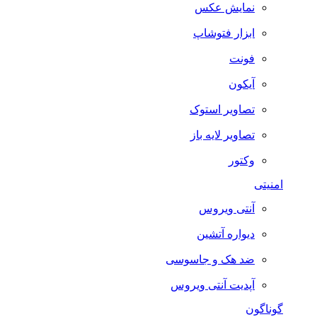
نمایش عکس
ابزار فتوشاپ
فونت
آیکون
تصاویر استوک
تصاویر لایه باز
وکتور
امنیتی
آنتی ویروس
دیواره آتشین
ضد هک و جاسوسی
آپدیت آنتی ویروس
گوناگون