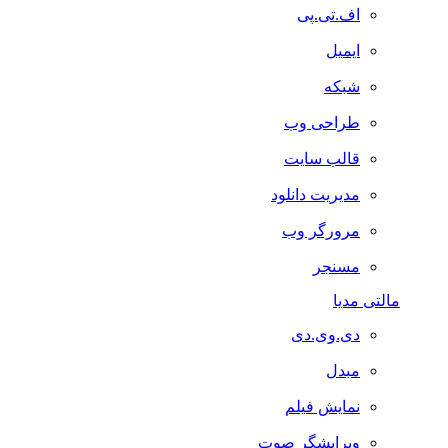
اف.تی.پی
ایمیل
شبکه
طراحی وب
قالب سایت
مدیریت دانلود
مرورگر وب
مسنجر
مالتی مدیا
دی.وی.دی
مبدل
نمایش فیلم
ویرایشگر صوت