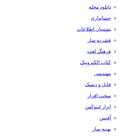
دانلود مجله
حسابداری
پشتیبان اطلاعات
فشرده ساز
فرهنگ لغت
کتاب الکترونیک
مهندسی
فایل و دیسک
سخت افزار
ابزار لینوکس
آفیس
بهینه ساز