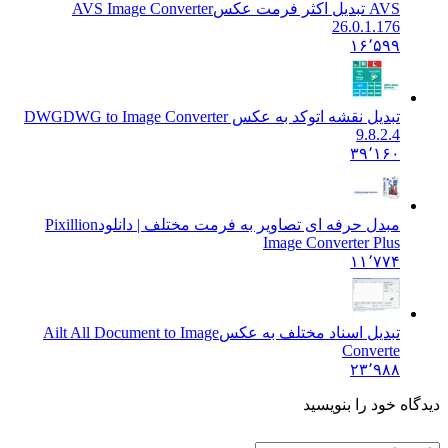
AVS تبدیل اکثر فرمت عکس
AVS Image Converter
26.0.1.176
۱۶٬۵۹۹
تبدیل نقشه اتوکد به عکس DWG
DWG to Image Converter
9.8.2.4
۳۹٬۱۶۰
مبدل حرفه ای تصاویر به فرمت مختلف | دانلود
Pixillion
Image Converter Plus
۱۱٬۷۷۴
تبدیل اسناد مختلف به عکس
Ailt All Document to Image
Converte
۲۳٬۹۸۸
دیدگاه خود را بنویسید