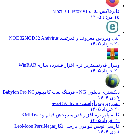
فایرفاکس
Mozilla Firefox v153.0.3
۱۵ مرداد ۱۴۰۵
آنتی ویروس معروف و قدرتمند NOD32
NOD32 Antivirus
۲۰ خرداد ۱۴۰۵
وینرار قدرتمندترین نرم افزار فشرده سازی
WinRAR
۲۰ خرداد ۱۴۰۵
دیکشنری بابیلون NG - فرهنگ لغت کامپیوتر
Babylon Pro NG
۷ دی ۱۴۰۴
آنتی ویروس آواست
avast! Antivirus
۲۰ خرداد ۱۴۰۵
کا ام پلیر نرم افزار قدرتمند پخش فیلم و
KMPlayer
۲۰ خرداد ۱۴۰۵
فارسی نویس لیومون پارسی نگار
LeoMoon ParsiNegar
۸ دی ۱۴۰۴