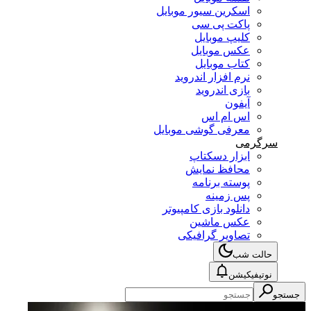
اسکرین سیور موبایل
پاکت پی سی
کلیپ موبایل
عکس موبایل
کتاب موبایل
نرم افزار اندروید
بازی اندروید
آیفون
اس ام اس
معرفی گوشی موبایل
سرگرمی
ابزار دسکتاپ
محافظ نمایش
پوسته برنامه
پس زمینه
دانلود بازی کامپیوتر
عکس ماشین
تصاویر گرافیکی
حالت شب
نوتیفیکیشن
جستجو