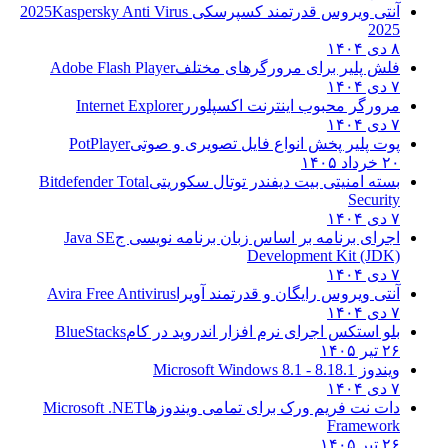
آنتی ویروس قدرتمند کسپرسکی 2025
Kaspersky Anti Virus
2025
۸ دی ۱۴۰۴
فلش پلیر برای مرورگرهای مختلف
Adobe Flash Player
۷ دی ۱۴۰۴
مرورگر محبوب اینترنت اکسپلورر
Internet Explorer
۷ دی ۱۴۰۴
پوت پلیر پخش انواع فایل تصویری و صوتی
PotPlayer
۲۰ خرداد ۱۴۰۵
بسته امنیتی بیت دیفندر توتال سکوریتی
Bitdefender Total
Security
۷ دی ۱۴۰۴
اجرای برنامه بر اساس زبان برنامه نویسی ج
Java SE
Development Kit (JDK)
۷ دی ۱۴۰۴
آنتی ویروس رایگان و قدرتمند آویرا
Avira Free Antivirus
۷ دی ۱۴۰۴
بلو استکس اجرای نرم افزار اندروید در کام
BlueStacks
۲۶ تیر ۱۴۰۵
ویندوز 8.1
8.1 - Microsoft Windows 8.1
۷ دی ۱۴۰۴
دات نت فریم ورک برای تمامی ویندوزها
Microsoft .NET
Framework
۲۶ تیر ۱۴۰۵