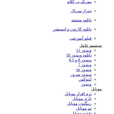
موزیک بی کلام
تیتراژ سریال
دانلود مستند
دانلود کارتون و انیمیشن
فیلم آموزشی
سیستم عامل
ویندوز 11
دانلود ویندوز 10
ویندوز 8 و 8.1
ویندوز 7
ویندوز xp
ویندوز سرور
لینوکس
ویندوز
موبایل
نرم افزار موبایل
بازی موبایل
رینگتون موبایل
تم موبایل
نقشه موبایل