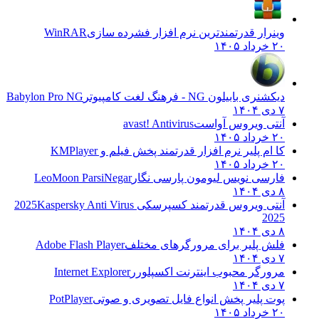
وینرار قدرتمندترین نرم افزار فشرده سازی
WinRAR
۲۰ خرداد ۱۴۰۵
دیکشنری بابیلون NG - فرهنگ لغت کامپیوتر
Babylon Pro NG
۷ دی ۱۴۰۴
آنتی ویروس آواست
avast! Antivirus
۲۰ خرداد ۱۴۰۵
کا ام پلیر نرم افزار قدرتمند پخش فیلم و
KMPlayer
۲۰ خرداد ۱۴۰۵
فارسی نویس لیومون پارسی نگار
LeoMoon ParsiNegar
۸ دی ۱۴۰۴
آنتی ویروس قدرتمند کسپرسکی 2025
Kaspersky Anti Virus
2025
۸ دی ۱۴۰۴
فلش پلیر برای مرورگرهای مختلف
Adobe Flash Player
۷ دی ۱۴۰۴
مرورگر محبوب اینترنت اکسپلورر
Internet Explorer
۷ دی ۱۴۰۴
پوت پلیر پخش انواع فایل تصویری و صوتی
PotPlayer
۲۰ خرداد ۱۴۰۵