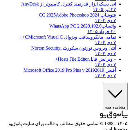
انی دسک ابزار قدرتمند کنترل کامپیوتر از
AnyDesk
۲۳ تیر ۱۴۰۵
فتوشاپ CC 2025
Adobe Photoshop 2024
۷ دی ۱۴۰۴
واتساپ
WhatsApp PC 2.2620.102.0
۲۰ خرداد ۱۴۰۵
تمامی مایکروسافت ویژوال C
Microsoft Visual C++
۷ دی ۱۴۰۴
آنتی ویروس نورتون سکوریتی
Norton Security
۷ دی ۱۴۰۴
– ویرایش فایل
Hosts File Editor+
۷ دی ۱۴۰۴
آفیس 2019
2019 Microsoft Office 2019 Pro Plus v
۷ دی ۱۴۰۴
مشاهده همه
۱۴۰۵
- 1388 © تمامی حقوق مطالب و قالب برای سایت پاتوق‌یو
محفوظ است.