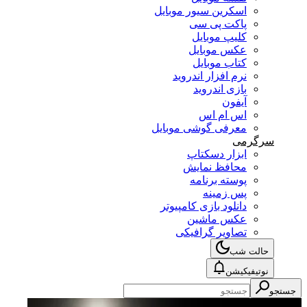
اسکرین سیور موبایل
پاکت پی سی
کلیپ موبایل
عکس موبایل
کتاب موبایل
نرم افزار اندروید
بازی اندروید
آیفون
اس ام اس
معرفی گوشی موبایل
سرگرمی
ابزار دسکتاپ
محافظ نمایش
پوسته برنامه
پس زمینه
دانلود بازی کامپیوتر
عکس ماشین
تصاویر گرافیکی
حالت شب
نوتیفیکیشن
جستجو