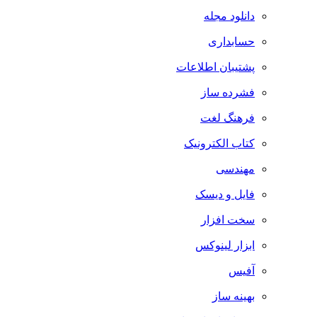
دانلود مجله
حسابداری
پشتیبان اطلاعات
فشرده ساز
فرهنگ لغت
کتاب الکترونیک
مهندسی
فایل و دیسک
سخت افزار
ابزار لینوکس
آفیس
بهینه ساز