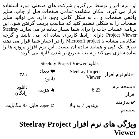
این نرم افزار توسط بزرگترین شرکت های صنعتی مورد استفاده
قرار می گیرد. امکان مشاهده تمامی صفحات قبل از چاپ، سایز
واقعی صفحات و ... به شکل کامل وجود دارد. می توانید سایز
صفحات را به شکلی تنظیم کنید که مناسب پرینت گرفتن شود. این
برنامه عملیات چاپ را برای شما بسیار ساده تر می سازد. Steelray
Project Viewer دارای رابط کاربری ساده ای می باشد و گرچه
امکاناتی مشابه با Microsoft project را در اختیار شما قرار می دهد،
صرفا یک کپی و همانند ساده آن نیست. این نرم افزار پروژه ها را
ساده سازی می کند و سبب تسریع تر شدن کارها می گردد.
دانلود Steelray Project Viewer
❤️ تعداد
Steelray Project
✅ نام نرم افزار
۳۸۱
Viewer
دانلود
⭐نسخه نرم
دانلود
6.23
🔥 هزینه
رایگان
افزار
✔️ نیازمند
ویندوز 7 به بالا
🔆 حجم فایل
83 مگابایت
سیستم
ویژگی های نرم افزار Steelray Project
Viewer