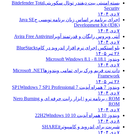
بسته امنیتی بیت دیفندر توتال سکوریتی
Bitdefender Total
Security
۷ دی ۱۴۰۴
اجرای برنامه بر اساس زبان برنامه نویسی ج
Java SE
Development Kit (JDK)
۷ دی ۱۴۰۴
آنتی ویروس رایگان و قدرتمند آویرا
Avira Free Antivirus
۷ دی ۱۴۰۴
بلو استکس اجرای نرم افزار اندروید در کام
BlueStacks
۲۶ تیر ۱۴۰۵
ویندوز 8.1
8.1 - Microsoft Windows 8.1
۷ دی ۱۴۰۴
دات نت فریم ورک برای تمامی ویندوزها
Microsoft .NET
Framework
۲۶ تیر ۱۴۰۵
ویندوز 7 همراه آپدیت 7 SP1
Windows 7 SP1 Professional
۷ دی ۱۴۰۴
ROM - برنامه نرو | ابزار رایت حرفه ای و
Nero Burning
ROM
۷ دی ۱۴۰۴
ویندوز 10 همراه آپدیت 10 22H2
Windows 10
۸ دی ۱۴۰۴
شیریت برای اندروید و کامپیوتر
SHAREit
۷ دی ۱۴۰۴