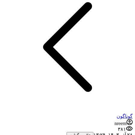
گوناگون
nreern
۳۸۱
۲۸ آذر ۱۴۰۳،‏ ۱۳:۲۹