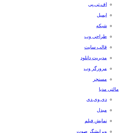
اف.تی.پی
ایمیل
شبکه
طراحی وب
قالب سایت
مدیریت دانلود
مرورگر وب
مسنجر
مالتی مدیا
دی.وی.دی
مبدل
نمایش فیلم
ویرایشگر صوت