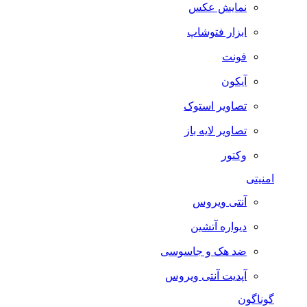
نمایش عکس
ابزار فتوشاپ
فونت
آیکون
تصاویر استوک
تصاویر لایه باز
وکتور
امنیتی
آنتی ویروس
دیواره آتشین
ضد هک و جاسوسی
آپدیت آنتی ویروس
گوناگون