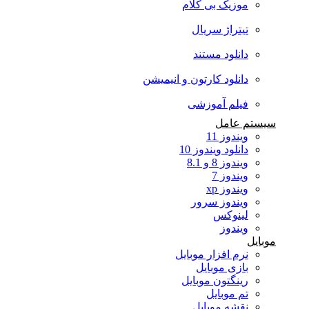
موزیک بی کلام
تیتراژ سریال
دانلود مستند
دانلود کارتون و انیمیشن
فیلم آموزشی
سیستم عامل
ویندوز 11
دانلود ویندوز 10
ویندوز 8 و 8.1
ویندوز 7
ویندوز xp
ویندوز سرور
لینوکس
ویندوز
موبایل
نرم افزار موبایل
بازی موبایل
رینگتون موبایل
تم موبایل
نقشه موبایل