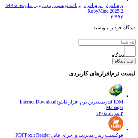
نرم افزار | نرم افزار برنامه نویسی زبان روبی ماین
JetBrains
RubyMine 2025.2
۳٬۹۹۳
ه خود را بنویسید
دیدگاه
دیدگاه
 نرم‌افزارهای کاربردی
IDM قدرتمندترین نرم افزار دانلود
Internet Download
Manager
۲ مرداد ۱۴۰۵
فوکسیت ریدر مدیریت و اجرای فایل PDF
Foxit Reader