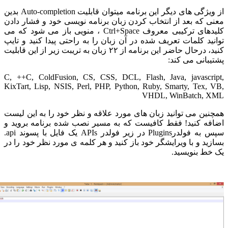
از ویژگی های دیگر این برنامه میتوان قابلیت Auto-completion بدین
 که بعد از انتخاب کردن زبان برنامه نویسی خود و فشار دادن
کلیدهای ترکیبی معروف Ctrl+Space ، منویی باز می شود که می
ید کلمات تعریف شده در آن زبان را به راحتی پیدا کنید و تایپ
کنید، درحال حاضر این برنامه از ۲۲ زبان به تریبت زیر از این قابلیت
بانی می کند:
C, ++C, ColdFusion, CS, CSS, DCL, Flash, Java, jаvascr
KixTart, Lisp, NSIS, Perl, PHP, Python, Ruby, Smarty, Tex,
VHDL, WinBatch,
ین می توانید زبان های مورد علاقه و نظر خود را به این لیست
ه کنید! فقط کافیست که به مسیر نصب شده برنامه بروید و
سپس به فولدرPlugins‌ در زیر فولدر APIs یک فایل با پسوند api.‌
ید و با ویرایشگر خود باز کنید و هر کلمه ی مورد نظر خود را در
ط بنویسید.