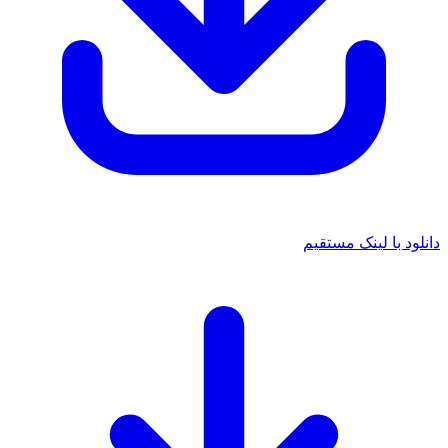
د با لینک مستقیم