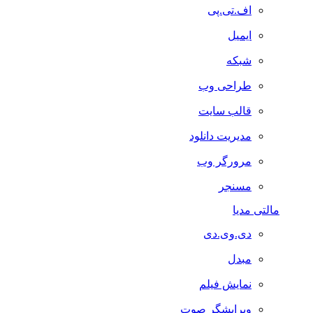
اف.تی.پی
ایمیل
شبکه
طراحی وب
قالب سایت
مدیریت دانلود
مرورگر وب
مسنجر
مالتی مدیا
دی.وی.دی
مبدل
نمایش فیلم
ویرایشگر صوت