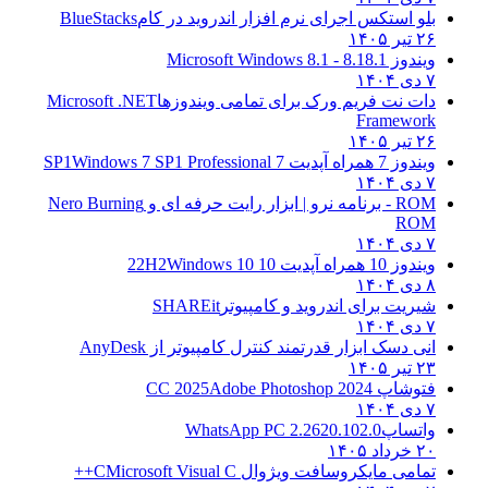
بلو استکس اجرای نرم افزار اندروید در کام
BlueStacks
۲۶ تیر ۱۴۰۵
ویندوز 8.1
8.1 - Microsoft Windows 8.1
۷ دی ۱۴۰۴
دات نت فریم ورک برای تمامی ویندوزها
Microsoft .NET
Framework
۲۶ تیر ۱۴۰۵
ویندوز 7 همراه آپدیت 7 SP1
Windows 7 SP1 Professional
۷ دی ۱۴۰۴
ROM - برنامه نرو | ابزار رایت حرفه ای و
Nero Burning
ROM
۷ دی ۱۴۰۴
ویندوز 10 همراه آپدیت 10 22H2
Windows 10
۸ دی ۱۴۰۴
شیریت برای اندروید و کامپیوتر
SHAREit
۷ دی ۱۴۰۴
انی دسک ابزار قدرتمند کنترل کامپیوتر از
AnyDesk
۲۳ تیر ۱۴۰۵
فتوشاپ CC 2025
Adobe Photoshop 2024
۷ دی ۱۴۰۴
واتساپ
WhatsApp PC 2.2620.102.0
۲۰ خرداد ۱۴۰۵
تمامی مایکروسافت ویژوال C
Microsoft Visual C++