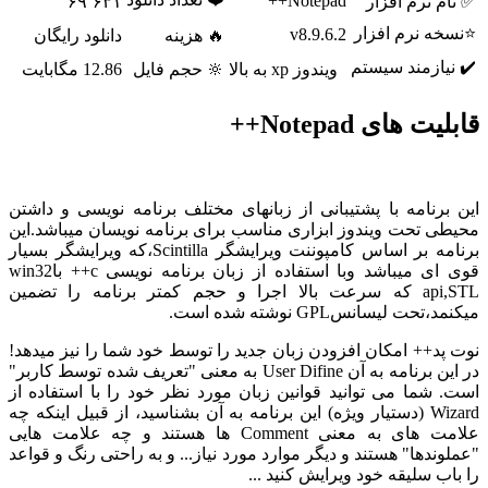
Notepad++
م نرم افزار
۶۹٬۶۳۱
ه نرم افزار
v8.9.6.2
🔥 هزینه
دانلود رایگان
یازمند سیستم
ویندوز xp به بالا
🔆 حجم فایل
12.86 مگابایت
ت های Notepad++
برنامه با پشتیبانی از زبانهای مختلف برنامه نویسی و داشتن
ی تحت ویندوز ابزاری مناسب برای برنامه نویسان میباشد.این
برنامه بر اساس کامپوننت ویرایشگر Scintilla،که ویرایشگر بسیار
قوی ای میباشد وبا استفاده از زبان برنامه نویسی c++ باwin32
api,STL که سرعت بالا اجرا و حجم کمتر برنامه را تضمین
تحت لیسانسGPL نوشته شده است.
پد++ امکان افزودن زبان جدید را توسط خود شما را نیز میدهد!
در این برنامه به آن User Difine به معنی "تعریف شده توسط کاربر"
 شما می توانید قوانین زبان مورد نظر خود را با استفاده از
Wizard (دستیار ویژه) این برنامه به آن بشناسید، از قبیل اینکه چه
علامت های به معنی Comment‌ ها هستند و چه علامت هایی
ندها" هستند و دیگر موارد مورد نیاز... و به راحتی رنگ و قواعد
ب سلیقه خود ویرایش کنید ...