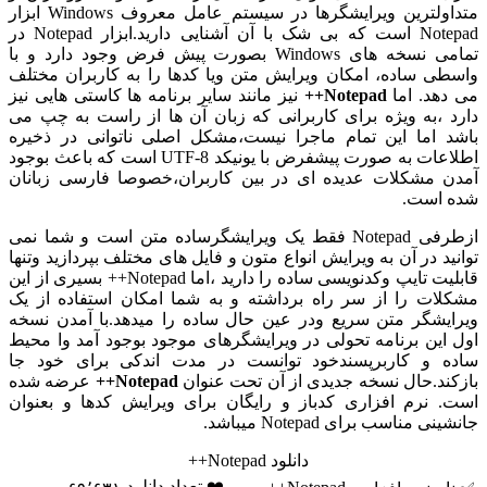
متداولترین ویرایشگرها در سیستم عامل معروف Windows ابزار
Notepad است که بی شک با آن آشنایی دارید.ابزار Notepad در
تمامی نسخه های Windows بصورت پیش فرض وجود دارد و با
ی ساده، امکان ویرایش متن ویا کدها را به کاربران مختلف
هد. اما
Notepad++
نیز مانند سایر برنامه ها کاستی هایی نیز
 ،به ویژه برای کاربرانی که زبان آن ها از راست به چپ می
 اما این تمام ماجرا نیست،مشکل اصلی ناتوانی در ذخیره
اطلاعات به صورت پیشفرض با یونیکد UTF-8 است که باعث بوجود
 مشکلات عدیده ای در بین کاربران،خصوصا فارسی زبانان
است.
ازطرفی Notepad فقط یک ویرایشگرساده متن است و شما نمی
د در آن به ویرایش انواع متون و فایل های مختلف بپردازید وتنها
قابلیت تایپ وکدنویسی ساده را دارید ،اما Notepad++ بسیری از این
ات را از سر راه برداشته و به شما امکان استفاده از یک
یشگر متن سریع ودر عین حال ساده را میدهد.با آمدن نسخه
این برنامه تحولی در ویرایشگرهای موجود بوجود آمد وا محیط
 و کاربرپسندخود توانست در مدت اندکی برای خود جا
ند.حال نسخه جدیدی از آن تحت عنوان
Notepad++
عرضه شده
 نرم افزاری کدباز و رایگان برای ویرایش کدها و بعنوان
 مناسب برای Notepad میباشد.
دانلود Notepad++
❤️ تعداد دانلود