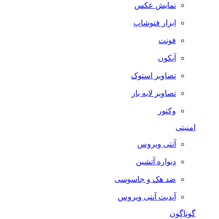
نمایش عکس
ابزار فتوشاپ
فونت
آیکون
تصاویر استوک
تصاویر لایه باز
وکتور
امنیتی
آنتی ویروس
دیواره آتشین
ضد هک و جاسوسی
آپدیت آنتی ویروس
گوناگون