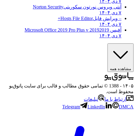
۷ دی ۱۴۰۴
آنتی ویروس نورتون سکوریتی
Norton Security
۷ دی ۱۴۰۴
– ویرایش فایل
Hosts File Editor+
۷ دی ۱۴۰۴
آفیس 2019
2019 Microsoft Office 2019 Pro Plus v
۷ دی ۱۴۰۴
هده همه
۱
- 1388 © تمامی حقوق مطالب و قالب برای سایت پاتوق‌یو
وظ است.
رتباط با ما
تبلیغات
Telegram
LinkedIn
D