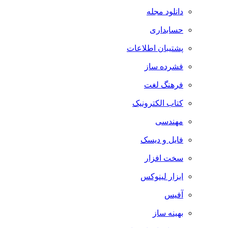
دانلود مجله
حسابداری
پشتیبان اطلاعات
فشرده ساز
فرهنگ لغت
کتاب الکترونیک
مهندسی
فایل و دیسک
سخت افزار
ابزار لینوکس
آفیس
بهینه ساز