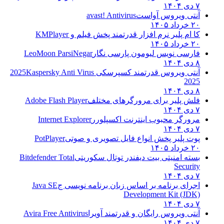
۷ دی ۱۴۰۴
آنتی ویروس آواست
avast! Antivirus
۲۰ خرداد ۱۴۰۵
کا ام پلیر نرم افزار قدرتمند پخش فیلم و
KMPlayer
۲۰ خرداد ۱۴۰۵
فارسی نویس لیومون پارسی نگار
LeoMoon ParsiNegar
۸ دی ۱۴۰۴
آنتی ویروس قدرتمند کسپرسکی 2025
Kaspersky Anti Virus
2025
۸ دی ۱۴۰۴
فلش پلیر برای مرورگرهای مختلف
Adobe Flash Player
۷ دی ۱۴۰۴
مرورگر محبوب اینترنت اکسپلورر
Internet Explorer
۷ دی ۱۴۰۴
پوت پلیر پخش انواع فایل تصویری و صوتی
PotPlayer
۲۰ خرداد ۱۴۰۵
بسته امنیتی بیت دیفندر توتال سکوریتی
Bitdefender Total
Security
۷ دی ۱۴۰۴
اجرای برنامه بر اساس زبان برنامه نویسی ج
Java SE
Development Kit (JDK)
۷ دی ۱۴۰۴
آنتی ویروس رایگان و قدرتمند آویرا
Avira Free Antivirus
۷ دی ۱۴۰۴