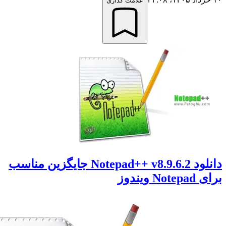
علامت گذاری
دانلود Notepad++ v8.9.6.2 جایگزین مناسب
No ویندوز