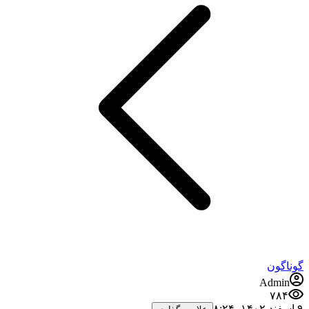
گوناگون
Admin
۷۸۴
۹ اسفند ۱۴۰۲،‏ ۸:۲۴