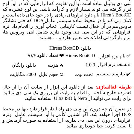
سی دی بوتیبل ساده است. با این تفاوت که ابزارهایی که در این لوح
قرار گرفته می تواند بسیار لازم و کارآمد باشد. این لوح فشرده که
Hiren’s BootCD نام دارد ابزارهای زیادی را در خود جای داده است و
کمک می کند تا در محیط ساده سیستم عامل DOS که حتی نشانگر
ماوس هم در آن فعال نیست کارهایی اعجاب آوری را انجام داد. نرم
افزارهایی که در این سی دی وجود دارند شامل آنتی ویروس ها،
ابزار بازگردانی اطلاعات، تعمیر هارد و … هستند.
دانلود Hirens BootCD
❤️ تعداد دانلود
Hirens BootCD
✅ نام نرم افزار
۷۸۴
⭐نسخه نرم افزار
1.0.9
🔥 هزینه
دانلود رایگان
✔️ نیازمند سیستم
تحت بوت
🔆 حجم فایل
2000 مگابایت
طریقه فعالسازی:
بعد از دانلود این ابزار از سایت آن را از حال
فشرده خارج ساخته و اقدام به رایت آن برروی یک سی دی نمائید.
برای رایت می توانید از Nero یا Ultra ISO استفاده نمائید.
در ضمن آن چه درون این سی دی راه انداز قرار دارد تنها در محیط
DOS اجرا خواهد شد. اگر آشنایی کافی با این سیستم عامل ونرم
افزارهای درون این سی دی ندارید، از استفاده به صورت آزمایش و
یا تست کردن جدا خودداری نمائید.