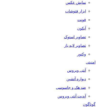
نمایش عکس
ابزار فتوشاپ
فونت
آیکون
تصاویر استوک
تصاویر لایه باز
وکتور
امنیتی
آنتی ویروس
دیواره آتشین
ضد هک و جاسوسی
آپدیت آنتی ویروس
گوناگون