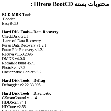
محتویات بسته Hirens BootCD :
BCD-MBR Tools
BootIce
EasyBCD
Hard Disk Tools – Data Recovery
CheckDisk GUI
Lazesoft Data Recovery
Puran Data Recovery v1.2.1
Puran File Recovery v1.2.1
Recuva v1.53.2096
DMDE v4.0.6
ReclaiMe build 4571
PhotoRec v7.2
Unstoppable Copier v5.2
Hard Disk Tools – Defrag
Defraggler v2.22.33.995
Hard Disk Tools – Diagnostic
GSmartControl v1.1.4
HDDScan v4.1
HDTune v2.55