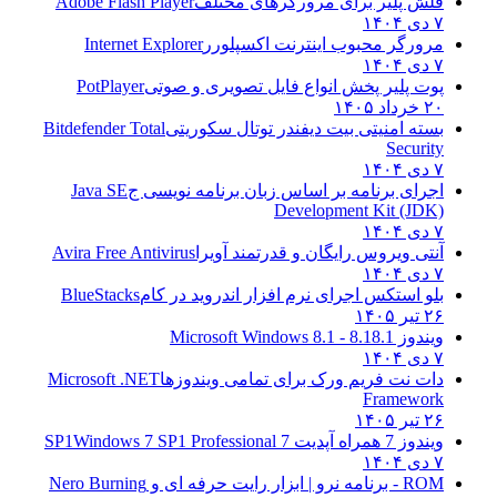
فلش پلیر برای مرورگرهای مختلف
Adobe Flash Player
۷ دی ۱۴۰۴
مرورگر محبوب اینترنت اکسپلورر
Internet Explorer
۷ دی ۱۴۰۴
پوت پلیر پخش انواع فایل تصویری و صوتی
PotPlayer
۲۰ خرداد ۱۴۰۵
بسته امنیتی بیت دیفندر توتال سکوریتی
Bitdefender Total
Security
۷ دی ۱۴۰۴
اجرای برنامه بر اساس زبان برنامه نویسی ج
Java SE
Development Kit (JDK)
۷ دی ۱۴۰۴
آنتی ویروس رایگان و قدرتمند آویرا
Avira Free Antivirus
۷ دی ۱۴۰۴
بلو استکس اجرای نرم افزار اندروید در کام
BlueStacks
۲۶ تیر ۱۴۰۵
ویندوز 8.1
8.1 - Microsoft Windows 8.1
۷ دی ۱۴۰۴
دات نت فریم ورک برای تمامی ویندوزها
Microsoft .NET
Framework
۲۶ تیر ۱۴۰۵
ویندوز 7 همراه آپدیت 7 SP1
Windows 7 SP1 Professional
۷ دی ۱۴۰۴
ROM - برنامه نرو | ابزار رایت حرفه ای و
Nero Burning