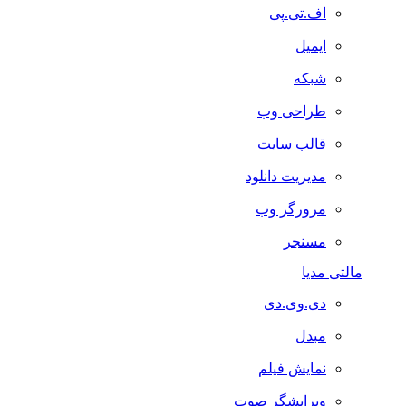
اف.تی.پی
ایمیل
شبکه
طراحی وب
قالب سایت
مدیریت دانلود
مرورگر وب
مسنجر
مالتی مدیا
دی.وی.دی
مبدل
نمایش فیلم
ویرایشگر صوت