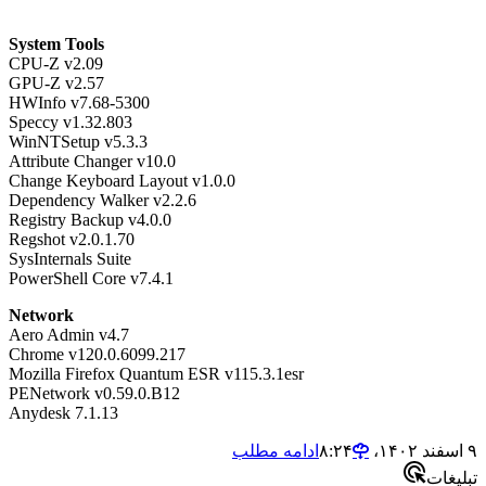
System Tools
CPU-Z v2.09
GPU-Z v2.57
HWInfo v7.68-5300
Speccy v1.32.803
WinNTSetup v5.3.3
Attribute Changer v10.0
Change Keyboard Layout v1.0.0
Dependency Walker v2.2.6
Registry Backup v4.0.0
Regshot v2.0.1.70
SysInternals Suite
PowerShell Core v7.4.1
Network
Aero Admin v4.7
Chrome v120.0.6099.217
Mozilla Firefox Quantum ESR v115.3.1esr
PENetwork v0.59.0.B12
Anydesk 7.1.13
۹ اسفند ۱۴۰۲،‏ ۸:۲۴
ادامه مطلب
تبلیغات