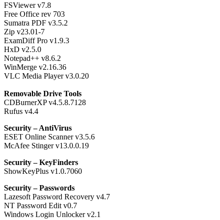
FSViewer v7.8
Free Office rev 703
Sumatra PDF v3.5.2
7-Zip v23.01
ExamDiff Pro v1.9.3
HxD v2.5.0
Notepad++ v8.6.2
WinMerge v2.16.36
VLC Media Player v3.0.20
Removable Drive Tools
CDBurnerXP v4.5.8.7128
Rufus v4.4
Security – AntiVirus
ESET Online Scanner v3.5.6
McAfee Stinger v13.0.0.19
Security – KeyFinders
ShowKeyPlus v1.0.7060
Security – Passwords
Lazesoft Password Recovery v4.7
NT Password Edit v0.7
Windows Login Unlocker v2.1