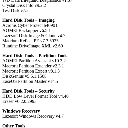
WD Data Lifeguard Diagnostics v1.37
Crystal Disk Info v9.2.2
Test Disk v7.2
Hard Disk Tools – Imaging
Acronis Cyber Protect b40901
AOMEI Backupper v6.5.1
Lazesoft Disk Image & Clone v4.7
Macrium Reflect PE v7.3.5925
Runtime DriveImage XML v2.60
Hard Disk Tools – Partition Tools
AOMEI Partition Assistant v10.2.2
Macrorit Partition Extender v2.3.1
Macrorit Partition Expert v8.1.3
DiskGenius v5.5.1.1508
EaseUS Partition Master v14.5
Hard Disk Tools – Security
HDD Low Level Format Tool v4.40
Eraser v6.2.0.2993
Windows Recovery
Lazesoft Windows Recovery v4.7
Other Tools