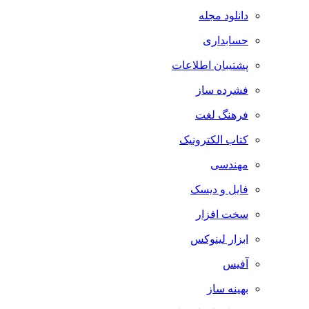
دانلود مجله
حسابداری
پشتیبان اطلاعات
فشرده ساز
فرهنگ لغت
کتاب الکترونیک
مهندسی
فایل و دیسک
سخت افزار
ابزار لینوکس
آفیس
بهینه ساز