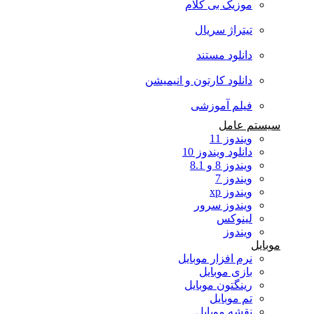
موزیک بی کلام
تیتراژ سریال
دانلود مستند
دانلود کارتون و انیمیشن
فیلم آموزشی
سیستم عامل
ویندوز 11
دانلود ویندوز 10
ویندوز 8 و 8.1
ویندوز 7
ویندوز xp
ویندوز سرور
لینوکس
ویندوز
موبایل
نرم افزار موبایل
بازی موبایل
رینگتون موبایل
تم موبایل
نقشه موبایل