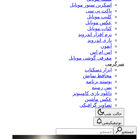
اسکرین سیور موبایل
پاکت پی سی
کلیپ موبایل
عکس موبایل
کتاب موبایل
نرم افزار اندروید
بازی اندروید
آیفون
اس ام اس
معرفی گوشی موبایل
سرگرمی
ابزار دسکتاپ
محافظ نمایش
پوسته برنامه
پس زمینه
دانلود بازی کامپیوتر
عکس ماشین
تصاویر گرافیکی
حالت شب
نوتیفیکیشن
جستجو